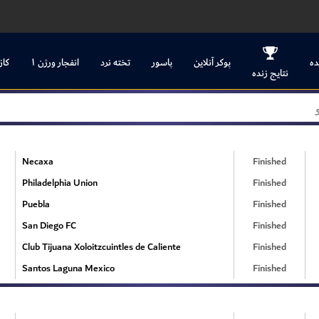
ده
پوکر آنلاین
پاسور
تخته نرد
انفجار ورژن ۱
کاز
نتایج زنده
Necaxa
Finished
Philadelphia Union
Finished
Puebla
Finished
San Diego FC
Finished
Club Tijuana Xoloitzcuintles de Caliente
Finished
Santos Laguna Mexico
Finished