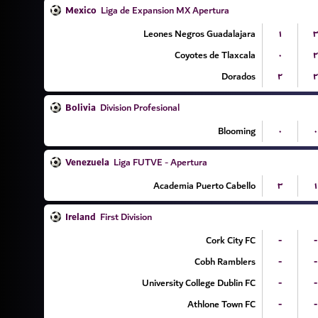
Mexico
Liga de Expansion MX Apertura
Leones Negros Guadalajara
۱
۳
Coyotes de Tlaxcala
۰
۲
Dorados
۲
۲
Bolivia
Division Profesional
Blooming
۰
۰
Venezuela
Liga FUTVE - Apertura
Academia Puerto Cabello
۳
۱
Ireland
First Division
Cork City FC
-
-
Cobh Ramblers
-
-
University College Dublin FC
-
-
Athlone Town FC
-
-