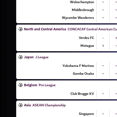
Wolverhampton
-
-
Middlesbrough
-
-
Wycombe Wanderers
-
-
North and Central America
CONCACAF Central American Cu
Verdes FC
۰
۱
Motagua
۱
۰
Japan
J League
Yokohama F Marinos
-
-
Gamba Osaka
-
-
Belgium
Pro League
Club Brugge KV
-
-
Asia
ASEAN Championship
Singapore
-
-