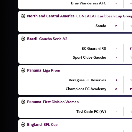
Bray Wanderers AFC
-
-
North and Central America
CONCACAF Caribbean Cup Grou
Sando
۲
۱
Brazil
Gaucho Serie A2
EC Guarani RS
۰
۲
Sport Clube Gaucho
۰
۱
Panama
Liga Prom
Veraguas FC Reserves
۱
۱
Champions FC Academy
۵
۳
Panama
First Division Women
Tevi Cocle FC (W)
۰
۱
England
EFL Cup