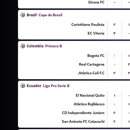
Girona FC
-
-
Brazil
Copa do Brasil
Corinthians Paulista
۲
۱
EC Vitoria
۴
۰
Colombia
Primera B
Bogota FC
۰
۱
Real Cartagena
۰
۲
Atletico Cali F.C.
۲
۲
Ecuador
Liga Pro Serie B
El Nacional Quito
۱
۰
Atletico Rojiblanco
۰
۱
CD Independiente Juniors
۲
۰
San Antonio FC Cotacachi
۲
۱