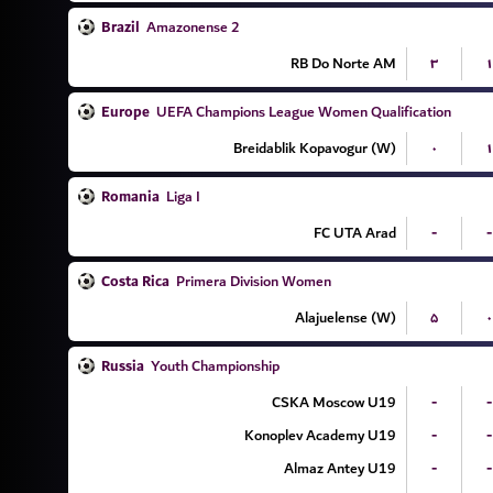
Brazil
Amazonense 2
RB Do Norte AM
۳
۱
Europe
UEFA Champions League Women Qualification
Breidablik Kopavogur (W)
۰
۱
Romania
Liga I
FC UTA Arad
-
-
Costa Rica
Primera Division Women
Alajuelense (W)
۵
۰
Russia
Youth Championship
CSKA Moscow U19
-
-
Konoplev Academy U19
-
-
Almaz Antey U19
-
-