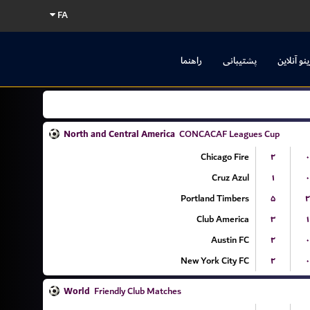
FA
ینو آنلاین
پشتیبانی
راهنما
North and Central America
CONCACAF Leagues Cup
Chicago Fire
۲
۰
Cruz Azul
۱
۰
Portland Timbers
۵
۲
Club America
۳
۱
Austin FC
۲
۰
New York City FC
۲
۰
World
Friendly Club Matches