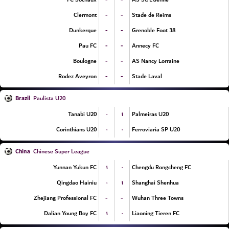
-
-
Clermont
Stade de Reims
-
-
Dunkerque
Grenoble Foot 38
-
-
Pau FC
Annecy FC
-
-
Boulogne
AS Nancy Lorraine
-
-
Rodez Aveyron
Stade Laval
Brazil
Paulista U20
۰
۱
Tanabi U20
Palmeiras U20
۰
۰
Corinthians U20
Ferroviaria SP U20
China
Chinese Super League
۱
۰
Yunnan Yukun FC
Chengdu Rongcheng FC
۰
۱
Qingdao Hainiu
Shanghai Shenhua
-
-
Zhejiang Professional FC
Wuhan Three Towns
۱
۰
Dalian Young Boy FC
Liaoning Tieren FC