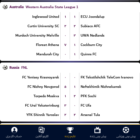
Australia
Western Australia State League 1
۱
۱
Inglewood United
ECU Joondalup
۲
۲
Curtin University SC
Subiaco AFC
۰
۳
Murdoch University Melville
UWA Nedlands
۷
۱
Floreat Athena
Cockburn City
۰
۱
Mandurah City
Quinns FC
Russia
FNL
۰
۰
FC Yenisey Krasnoyarsk
FK Tekstilshchik TeleCom Ivanovo
۵
۱
FC Nizhny Novgorod
Neftekhimik Nizhnekamsk
۱
۲
Torpedo Moskva
PFK Sochi
۳
۰
FC Ural Yekaterinburg
FC Ufa
۲
۲
YFK Shinnik Yaroslav
Arsenal Tula
Estonia
Meistriliiga
پیش بینی ورزشی
پیش بینی زنده
نتایج زنده
کازینو آنلاین
حساب کاربری
۰
۲
JK Trans Narva
JK Nomme Kalju