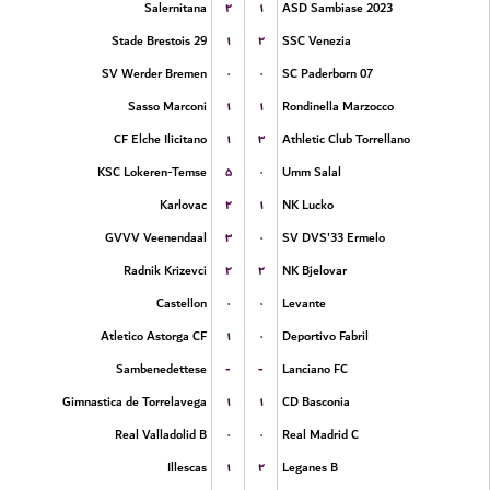
۲
۱
Salernitana
ASD Sambiase 2023
۱
۲
Stade Brestois 29
SSC Venezia
۰
۰
SV Werder Bremen
SC Paderborn 07
۱
۱
Sasso Marconi
Rondinella Marzocco
۱
۳
CF Elche Ilicitano
Athletic Club Torrellano
۵
۰
KSC Lokeren-Temse
Umm Salal
۲
۱
Karlovac
NK Lucko
۳
۰
GVVV Veenendaal
SV DVS'33 Ermelo
۲
۲
Radnik Krizevci
NK Bjelovar
۰
۰
Castellon
Levante
۱
۰
Atletico Astorga CF
Deportivo Fabril
-
-
Sambenedettese
Lanciano FC
۱
۱
Gimnastica de Torrelavega
CD Basconia
۰
۰
Real Valladolid B
Real Madrid C
۱
۲
Illescas
Leganes B