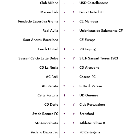
۰
۰
Club Milano
USD Castellanzese
۰
۱
Marsaxlokk
Gzira United FC
۰
۰
Fundacio Esportiva Grama
CE Manresa
۰
۰
Real Avila
Unionistas de Salamanca CF
-
-
Sant Andreu Barcelona
CE Europa
۱
۰
Leeds United
RB Leipzig
۰
۲
Sassari Calcio Latte Dolce
S.E.F. Sassari Torres 1903
۰
۱
CD La Nucia
CD Alcoyano
-
-
AC Forli
Cesena FC
۲
۰
AC Renate
Citta di Varese
۱
۰
Celta Fortuna
UD Ourense
۰
۲
CD Derio
Club Portugalete
۲
۴
Stade Rennes FC
Brentford
۰
۱
SD Amorebieta
Athletic Bilbao B
۰
۰
Yeclano Deportivo
FC Cartagena