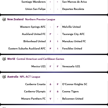
-
-
Santiago Wanderers
San Marcos de Arica
۰
۰
Union San Felipe
Deportes Recoleta
New Zealand
Northern Premier League
۰
۲
Western Springs AFC
Melville United
۳
۰
Auckland United FC
Tauranga City AFC
۶
۱
Birkenhead United
Manukau United FC
۴
۱
Eastern Suburbs Auckland AFC
Fencibles United
World
Central American and Caribbean Games
۲
۳
Mexico U21
Venezuela U21
Australia
NPL ACT League
۵
۴
Canberra Croatia
O'Connor Knights SC
۲
۵
Canberra Olympic
Cooma Tigers
۷
۰
Monaro Panthers FC
Belconnen United