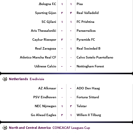
۱
۱
Bologna F.C.
Pisa
۲
۴
Sporting Gijon
Real Valladolid
۱
۱
SC Gjilani
FC Prishtina
-
-
Aris Thessaloniki
Panserraikos
۲
۰
Caykur Rizespor
Pyramids FC
۰
۱
Real Zaragoza
Real Sociedad B
۰
۰
Atletico Mancha Real CF
Calvo Sotelo Puertollano
-
-
Udinese Calcio
Nottingham Forest
Netherlands
Eredivisie
-
-
AZ Alkmaar
ADO Den Haag
۰
۰
PSV Eindhoven
Fortuna Sittard
۱
۲
NEC Nijmegen
Telstar
۲
۱
Go Ahead Eagles
Willem II Tilburg
North and Central America
CONCACAF Leagues Cup