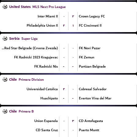
United States
MLS Next Pro League
۰
۲
Inter Miami II
Crown Legacy FC
۲
۱
Philadelphia Union II
FC Cincinnati II
Serbia
Super Liga
۰
۰
FK Red Star Belgrade (Crvena Zvezda)
FK Novi Pazar
۰
۰
FK Radnicki 1923 Kragujevac
FK Zemun
-
-
FK Radnicki Nis
Partizan Belgrade
Chile
Primera Division
۲
۰
Universidad Catolica
Cobresal Salvador
-
-
Huachipato
Everton Vina del Mar
Chile
Primera B
۰
۳
Union Espanola
CD Antofagasta
۰
۰
CD Santa Cruz
Puerto Montt