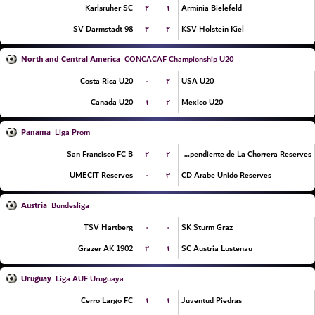
۲
۱
Karlsruher SC
Arminia Bielefeld
۲
۲
SV Darmstadt 98
KSV Holstein Kiel
North and Central America
CONCACAF Championship U20
۰
۲
Costa Rica U20
USA U20
۱
۲
Canada U20
Mexico U20
Panama
Liga Prom
۲
۲
San Francisco FC B
CA Independiente de La Chorrera Reserves
۰
۳
UMECIT Reserves
CD Arabe Unido Reserves
Austria
Bundesliga
۰
۰
TSV Hartberg
SK Sturm Graz
۲
۱
Grazer AK 1902
SC Austria Lustenau
Uruguay
Liga AUF Uruguaya
۱
۱
Cerro Largo FC
Juventud Piedras