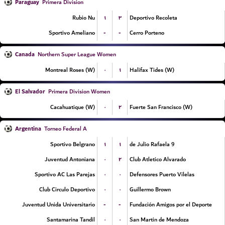
Paraguay
Primera Division
۱
۳
Rubio Nu
Deportivo Recoleta
-
-
Sportivo Ameliano
Cerro Porteno
Canada
Northern Super League Women
۰
۱
Montreal Roses (W)
Halifax Tides (W)
El Salvador
Primera Division Women
۰
۲
Cacahuatique (W)
Fuerte San Francisco (W)
Argentina
Torneo Federal A
۱
۱
Sportivo Belgrano
9 de Julio Rafaela
۰
۲
Juventud Antoniana
Club Atletico Alvarado
۰
۰
Sportivo AC Las Parejas
Defensores Puerto Vilelas
۰
۰
Club Circulo Deportivo
Guillermo Brown
-
-
Juventud Unida Universitario
Fundación Amigos por el Deporte
۰
۰
Santamarina Tandil
San Martin de Mendoza