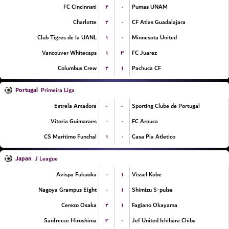
۲
۰
FC Cincinnati
Pumas UNAM
۲
۰
Charlotte
CF Atlas Guadalajara
۱
۰
Club Tigres de la UANL
Minnesota United
۱
۳
Vancouver Whitecaps
FC Juarez
۲
۱
Columbus Crew
Pachuca CF
Portugal
Primeira Liga
-
-
Estrela Amadora
Sporting Clube de Portugal
۰
۰
Vitoria Guimaraes
FC Arouca
۱
۰
CS Maritimo Funchal
Casa Pia Atletico
Japan
J League
۰
۱
Avispa Fukuoka
Vissel Kobe
۰
۱
Nagoya Grampus Eight
Shimizu S-pulse
۲
۱
Cerezo Osaka
Fagiano Okayama
۳
۰
Sanfrecce Hiroshima
Jef United Ichihara Chiba