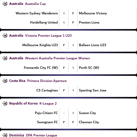
Australia
Australia Cup
۱
۲
Western Sydney Wanderers
Melbourne Victory
۱
۳
Heidelberg United
Preston Lions
Australia
Victoria Premier League 1 U23
۲
۱
Melbourne Knights U23
Bulleen Lions U23
Australia
Western Australia Premier League Women
۲
۱
Fremantle City FC (W)
Perth SC (W)
Costa Rica
Primera Division Apertura
۲
۱
CS Cartagines
Sporting San Jose
Republic of Korea
K-League 2
۰
۱
Paju Citizen FC
Suwon City
۳
۲
Seongnam FC
Cheonan City
Dominica
DFA Premier League