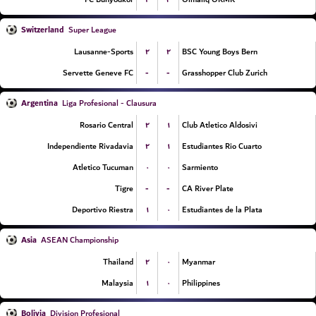
Switzerland
Super League
۲
۲
Lausanne-Sports
BSC Young Boys Bern
-
-
Servette Geneve FC
Grasshopper Club Zurich
Argentina
Liga Profesional - Clausura
۲
۱
Rosario Central
Club Atletico Aldosivi
۲
۱
Independiente Rivadavia
Estudiantes Rio Cuarto
۰
۰
Atletico Tucuman
Sarmiento
-
-
Tigre
CA River Plate
۱
۰
Deportivo Riestra
Estudiantes de la Plata
Asia
ASEAN Championship
۲
۰
Thailand
Myanmar
۱
۰
Malaysia
Philippines
Bolivia
Division Profesional