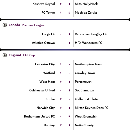
۲
۱
Kashiwa Reysol
Mito HollyHock
۱
۵
FC Tokyo
Machida Zelvia
Canada
Premier League
۰
۱
Forge FC
Vancouver Langley FC
۰
۱
Atletico Ottawa
HFX Wanderers FC
England
EFL Cup
۱
۰
Leicester City
Northampton Town
۱
۰
Watford
Crawley Town
۳
۱
West Ham
Portsmouth
۰
۱
Colchester United
Southampton
۲
۰
Stoke
Oldham Athletic
۴
۱
Norwich City
Milton Keynes Dons FC
۰
۴
Rotherham United FC
West Bromwich
۲
۱
Burnley
Notts County