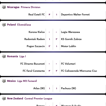
Nicaragua
Primera Division
۴
۱
Real Esteli FC
Deportivo Walter Ferreti
Poland
Ekstraklasa
-
-
Korona Kielce
Legia Warszawa
۱
۳
Radomiak Radom
KS Gornik Zabrze
۳
۱
Pogon Szczecin
Motor Lublin
Romania
Liga I
-
-
FC Dinamo Bucuresti
FC Voluntari
۳
۲
FC Farul Constanta
FC Csikszereda Miercurea Ciuc
Mexico
Liga MX Femenil
۱
۱
Atlas (W)
Pachuca (W)
New Zealand
Central Premier League
۰
۲
Petone
Western Suburbs