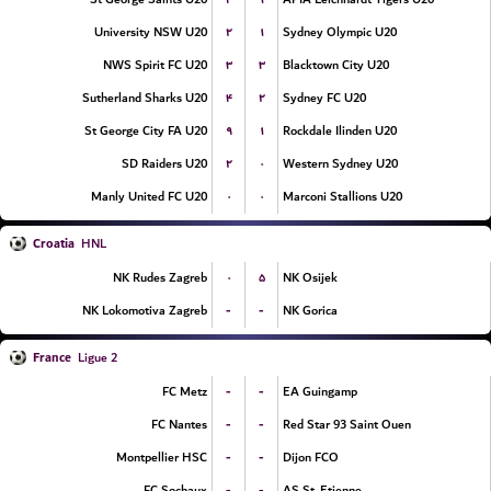
۲
۱
University NSW U20
Sydney Olympic U20
۳
۳
NWS Spirit FC U20
Blacktown City U20
۴
۲
Sutherland Sharks U20
Sydney FC U20
۹
۱
St George City FA U20
Rockdale Ilinden U20
۲
۰
SD Raiders U20
Western Sydney U20
۰
۰
Manly United FC U20
Marconi Stallions U20
Croatia
HNL
۰
۵
NK Rudes Zagreb
NK Osijek
-
-
NK Lokomotiva Zagreb
NK Gorica
France
Ligue 2
-
-
FC Metz
EA Guingamp
-
-
FC Nantes
Red Star 93 Saint Ouen
-
-
Montpellier HSC
Dijon FCO
-
-
FC Sochaux
AS St. Etienne