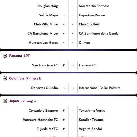
۰
۰
Douglas Haig
San Martin Formosa
۰
۰
Sol de Mayo
Deportivo Rincon
-
-
Club Villa Mitre
Club Cipolletti
-
-
CA Bartolome Mitre
CA Sarmiento de la Banda
-
-
Huracan Las Heras
Olimpo
Panama
LPF
۳
۱
San Francisco FC
Herrera FC
Colombia
Primera B
۱
۱
Deportes Quindio
Internacional Fc De Palmira
Japan
J2 League
۲
۰
Consadole Sapporo
Tokushima Vortis
۲
۰
Vanraure Hachnohe FC
Kataller Toyama
۲
۰
Fujieda MYFC
Vegalta Sendai