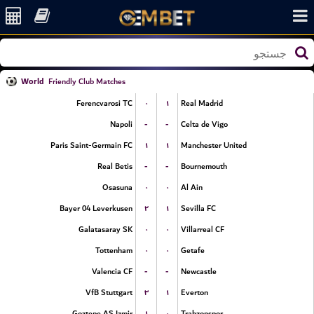
World
Friendly Club Matches
۰
۱
Ferencvarosi TC
Real Madrid
-
-
Napoli
Celta de Vigo
۱
۱
Paris Saint-Germain FC
Manchester United
-
-
Real Betis
Bournemouth
۰
۰
Osasuna
Al Ain
۲
۱
Bayer 04 Leverkusen
Sevilla FC
۰
۰
Galatasaray SK
Villarreal CF
۰
۰
Tottenham
Getafe
-
-
Valencia CF
Newcastle
۳
۱
VfB Stuttgart
Everton
۱
۰
Goztepe AS Izmir
Trabzonspor