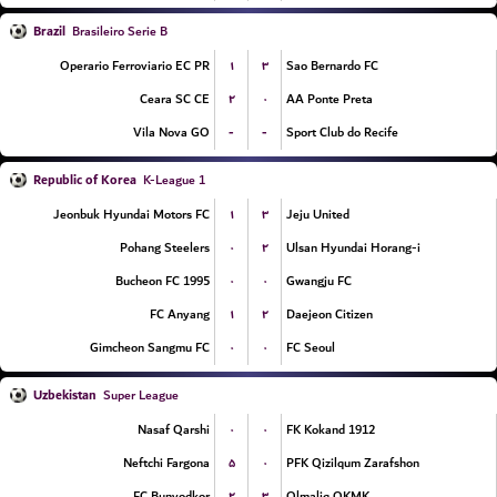
Brazil
Brasileiro Serie B
۱
۳
Operario Ferroviario EC PR
Sao Bernardo FC
۲
۰
Ceara SC CE
AA Ponte Preta
-
-
Vila Nova GO
Sport Club do Recife
Republic of Korea
K-League 1
۱
۳
Jeonbuk Hyundai Motors FC
Jeju United
۰
۲
Pohang Steelers
Ulsan Hyundai Horang-i
۰
۰
Bucheon FC 1995
Gwangju FC
۱
۲
FC Anyang
Daejeon Citizen
۰
۰
Gimcheon Sangmu FC
FC Seoul
Uzbekistan
Super League
۰
۰
Nasaf Qarshi
FK Kokand 1912
۵
۰
Neftchi Fargona
PFK Qizilqum Zarafshon
۲
۳
FC Bunyodkor
Olmaliq OKMK