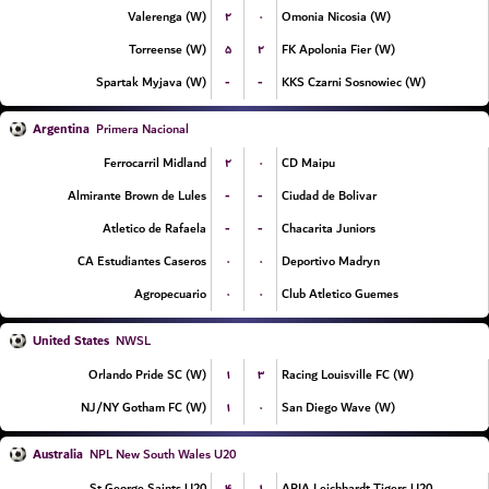
۲
۰
Valerenga (W)
Omonia Nicosia (W)
۵
۲
Torreense (W)
FK Apolonia Fier (W)
-
-
Spartak Myjava (W)
KKS Czarni Sosnowiec (W)
Argentina
Primera Nacional
۲
۰
Ferrocarril Midland
CD Maipu
-
-
Almirante Brown de Lules
Ciudad de Bolivar
-
-
Atletico de Rafaela
Chacarita Juniors
۰
۰
CA Estudiantes Caseros
Deportivo Madryn
۰
۰
Agropecuario
Club Atletico Guemes
United States
NWSL
۱
۳
Orlando Pride SC (W)
Racing Louisville FC (W)
۱
۰
NJ/NY Gotham FC (W)
San Diego Wave (W)
Australia
NPL New South Wales U20
۴
۱
St George Saints U20
APIA Leichhardt Tigers U20