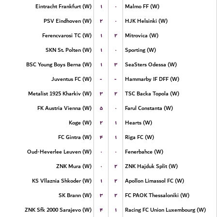
۱
۰
Eintracht Frankfurt (W)
Malmo FF (W)
۲
۰
PSV Eindhoven (W)
HJK Helsinki (W)
۱
۲
Ferencvarosi TC (W)
Mitrovica (W)
۱
۰
SKN St. Polten (W)
Sporting (W)
۱
۳
BSC Young Boys Berna (W)
SeaSters Odessa (W)
-
-
Juventus FC (W)
Hammarby IF DFF (W)
۳
۲
Metalist 1925 Kharkiv (W)
TSC Backa Topola (W)
۵
۰
FK Austria Vienna (W)
Farul Constanta (W)
۲
۱
Koge (W)
Hearts (W)
۴
۱
FC Gintra (W)
Riga FC (W)
۰
۰
Oud-Heverlee Leuven (W)
Fenerbahce (W)
۰
۲
ZNK Mura (W)
ZNK Hajduk Split (W)
۱
۲
KS Vllaznia Shkoder (W)
Apollon Limassol FC (W)
۳
۲
SK Brann (W)
FC PAOK Thessaloniki (W)
۴
۱
ZNK Sfk 2000 Sarajevo (W)
Racing FC Union Luxembourg (W)