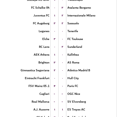
۰
۳
FC Schalke 04
Atalanta Bergamo
۱
۲
Juventus FC
Internazionale Milano
۳
۲
FC Augsburg
Sassuolo
۰
۰
Leganes
Tenerife
۳
۰
Elche
FC Toulouse
۰
۲
RC Lens
Sunderland
۱
۰
AEK Athens
Kallithea
۳
۰
Brighton
AS Roma
۲
۰
Gimnastica Segoviana
Atletico Madrid B
۰
۰
Eintracht Frankfurt
Hull City
۴
۰
1. FSV Mainz 05
Paris FC
-
-
Cagliari
OGC Nice
-
-
Real Mallorca
SV Elversberg
۱
۱
A.J. Auxerre
ES Troyes AC