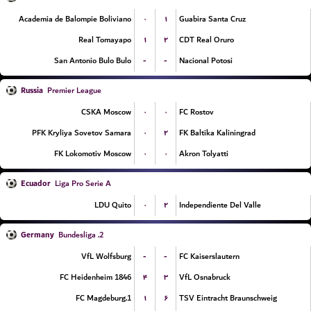
۰
۱
Academia de Balompie Boliviano
Guabira Santa Cruz
۱
۲
Real Tomayapo
CDT Real Oruro
-
-
San Antonio Bulo Bulo
Nacional Potosi
Russia
Premier League
۰
۰
CSKA Moscow
FC Rostov
۰
۲
PFK Kryliya Sovetov Samara
FK Baltika Kaliningrad
۰
۰
FK Lokomotiv Moscow
Akron Tolyatti
Ecuador
Liga Pro Serie A
۰
۲
LDU Quito
Independiente Del Valle
Germany
2. Bundesliga
-
-
VfL Wolfsburg
FC Kaiserslautern
۴
۳
FC Heidenheim 1846
VfL Osnabruck
۱
۶
1.FC Magdeburg
TSV Eintracht Braunschweig