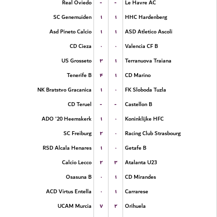
-
-
Real Oviedo
Le Havre AC
۱
۱
SC Genemuiden
HHC Hardenberg
۱
۱
Asd Pineto Calcio
ASD Atletico Ascoli
۰
۰
CD Cieza
Valencia CF B
۳
۱
US Grosseto
Terranuova Traiana
۴
۱
Tenerife B
CD Marino
۱
۰
NK Bratstvo Gracanica
FK Sloboda Tuzla
-
-
CD Teruel
Castellon B
۱
۰
ADO '20 Heemskerk
Koninklijke HFC
۲
۰
SC Freiburg
Racing Club Strasbourg
۱
۰
RSD Alcala Henares
Getafe B
۲
۳
Calcio Lecco
Atalanta U23
۰
۱
Osasuna B
CD Mirandes
۰
۱
ACD Virtus Entella
Carrarese
۷
۲
UCAM Murcia
Orihuela