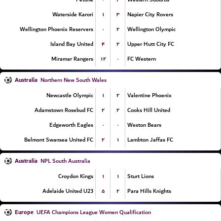
۱
۳
Waterside Karori
Napier City Rovers
۰
۲
Wellington Phoenix Reservers
Wellington Olympic
۴
۲
Island Bay United
Upper Hutt City FC
۱۲
۰
Miramar Rangers
FC Western
Australia
Northern New South Wales
۱
۲
Newcastle Olympic
Valentine Phoenix
۲
۲
Adamstown Rosebud FC
Cooks Hill United
۰
۰
Edgeworth Eagles
Weston Bears
۲
۱
Belmont Swansea United FC
Lambton Jaffas FC
Australia
NPL South Australia
۱
۱
Croydon Kings
Sturt Lions
۵
۲
Adelaide United U23
Para Hills Knights
Europe
UEFA Champions League Women Qualification