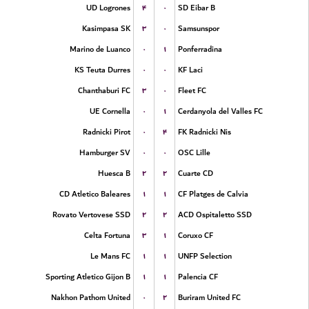
۴
۰
UD Logrones
SD Eibar B
۳
۰
Kasimpasa SK
Samsunspor
۰
۱
Marino de Luanco
Ponferradina
۰
۰
KS Teuta Durres
KF Laci
۳
۰
Chanthaburi FC
Fleet FC
۰
۱
UE Cornella
Cerdanyola del Valles FC
۰
۴
Radnicki Pirot
FK Radnicki Nis
۰
۰
Hamburger SV
OSC Lille
۲
۲
Huesca B
Cuarte CD
۱
۱
CD Atletico Baleares
CF Platges de Calvia
۲
۲
Rovato Vertovese SSD
ACD Ospitaletto SSD
۳
۱
Celta Fortuna
Coruxo CF
۱
۱
Le Mans FC
UNFP Selection
۱
۱
Sporting Atletico Gijon B
Palencia CF
۰
۲
Nakhon Pathom United
Buriram United FC