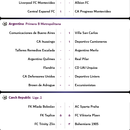
۰
۰
Liverpool FC Montevideo
Albion FC
۱
۰
Central Espanol FC
CA Progreso Montevideo
Argentina
Primera B Metropolitana
۰
۱
Comunicaciones de Bueno Aires
Villa San Carlos
۰
۱
CA Ituzaingo
Deportivo Camioneros
۰
۰
Talleres Remedios Escalada
Argentino Merlo
۰
۰
Argentino Quilmes
Real Pilar
۰
۰
Flandria
CD UAI Urquiza
۰
۰
CA Defensores Unidos
Deportivo Liniers
-
-
Brown de Adrogue
Excursionistas
Czech Republic
1. Liga
۰
۰
FK Mlada Boleslav
AC Sparta Praha
۵
۵
FK Teplice
FC Viktoria Plzen
۰
۲
FC Trinity Zlín
Bohemians 1905