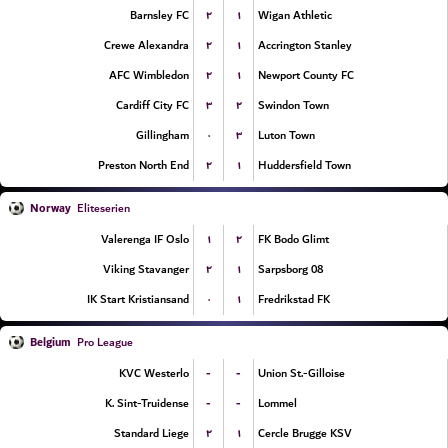
۲
۱
Barnsley FC
Wigan Athletic
۲
۱
Crewe Alexandra
Accrington Stanley
۲
۱
AFC Wimbledon
Newport County FC
۳
۲
Cardiff City FC
Swindon Town
۰
۳
Gillingham
Luton Town
۲
۱
Preston North End
Huddersfield Town
Norway
Eliteserien
۱
۲
Valerenga IF Oslo
FK Bodo Glimt
۲
۱
Viking Stavanger
Sarpsborg 08
۰
۱
IK Start Kristiansand
Fredrikstad FK
Belgium
Pro League
-
-
KVC Westerlo
Union St.-Gilloise
-
-
K. Sint-Truidense
Lommel
۲
۱
Standard Liege
Cercle Brugge KSV