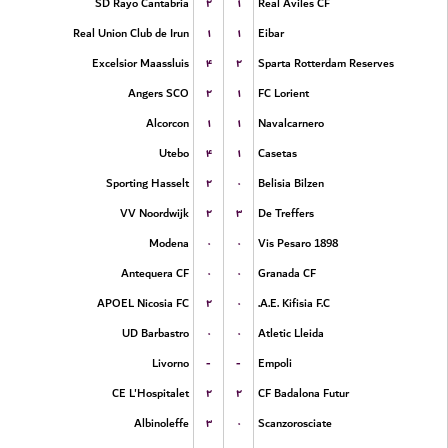
۲
۱
SD Rayo Cantabria
Real Aviles CF
۱
۱
Real Union Club de Irun
Eibar
۴
۲
Excelsior Maassluis
Sparta Rotterdam Reserves
۲
۱
Angers SCO
FC Lorient
۱
۱
Alcorcon
Navalcarnero
۴
۱
Utebo
Casetas
۲
۰
Sporting Hasselt
Belisia Bilzen
۲
۳
VV Noordwijk
De Treffers
۰
۰
Modena
Vis Pesaro 1898
۰
۰
Antequera CF
Granada CF
۲
۰
APOEL Nicosia FC
A.E. Kifisia F.C.
۰
۰
UD Barbastro
Atletic Lleida
-
-
Livorno
Empoli
۲
۲
CE L'Hospitalet
CF Badalona Futur
۳
۰
Albinoleffe
Scanzorosciate