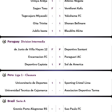
۱
۰
Omiya Ardija
Albirex Niigata
۲
۰
Sagan Tosu
Ventforet Kofu
۰
۱
Tegevajaro Miyazaki
Yokohama FC
۰
۱
Oita Trinita
Shonan Bellmare
۱
۱
Jubilo Iwata
Blaublitz Akita
Paraguay
Division Intermedia
۲
۴
12 de Junio de Villa Hayes
Deportivo Santani
۰
۱
Encarnacion FC
Paraguari AC
۱
۴
Deportivo Capiata
Sol de America
Peru
Liga 1 - Clausura
۱
۱
Universitario de Deportes
Sporting Cristal Lima
۰
۰
Universidad Tecnica de Cajamarca
Asociacion Deportiva Tarma
Brazil
Serie A
-
-
Gremio Porto Alegrense RS
Sao Paulo FC