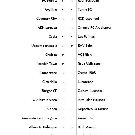
۲
۱
1. FC Koln
Real Sociedad
-
-
Avellino
Torino FC
۱
۱
Coventry City
RCD Espanyol
۰
۱
AEK Larnaca
Omonia FC Aradippou
-
-
Cadiz
Las Palmas
۱۰
۳
IJsselmeervogels
EVV Echt
۳
۰
Chelsea
AC Milan
۳
۰
Ipswich Town
Rayo Vallecano
۱
۰
Lumezzane
Crema 1908
۱
۰
Cittadella
Luparense
۰
۰
Burgos CF
Cultural Leonesa
۰
۰
UD Ibiza Eivissa
Ibiza Islas Pitiusas
-
-
Genoa
Deportivo La Coruna
-
-
Gimnastic de Tarragona
Girona FC
۱
۱
Albacete Balompie
Real Murcia