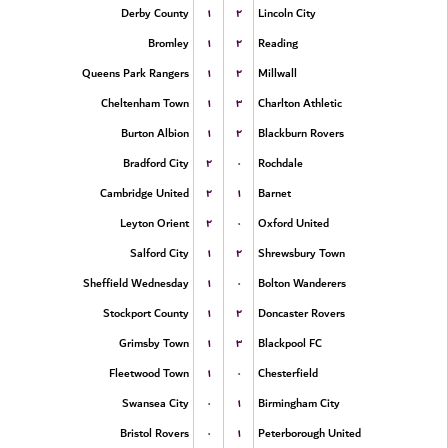
۱
۲
Derby County
Lincoln City
۱
۲
Bromley
Reading
۱
۲
Queens Park Rangers
Millwall
۱
۳
Cheltenham Town
Charlton Athletic
۱
۲
Burton Albion
Blackburn Rovers
۲
۰
Bradford City
Rochdale
۲
۱
Cambridge United
Barnet
۲
۰
Leyton Orient
Oxford United
۱
۲
Salford City
Shrewsbury Town
۱
۰
Sheffield Wednesday
Bolton Wanderers
۱
۲
Stockport County
Doncaster Rovers
۱
۳
Grimsby Town
Blackpool FC
۱
۰
Fleetwood Town
Chesterfield
۰
۱
Swansea City
Birmingham City
۰
۱
Bristol Rovers
Peterborough United