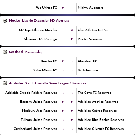
۲
۰
We United FC
Mighty Avengers
Mexico
Liga de Expansion MX Apertura
۰
۵
CD Tepatitlan de Morelos
Club Atletico La Paz
۰
۳
Alacranes De Durango
Piratas Veracruz
Scotland
Premiership
۲
۰
Dundee FC
Aberdeen FC
۱
۰
Saint Mirren FC
St. Johnstone
Australia
South Australia State League 1 Reserves
۱
۱
Adelaide Croatia Raiders Reserves
The Cove FC Reserves
۴
۴
Eastern United Reserves
Adelaide Atletico Reserves
۴
۲
Modbury Jets Reserves
Adelaide Cobras Reserves
۱
۲
Fulham United Reserves
Adelaide Blue Eagles Reserves
۱
۱
Cumberland United Reserves
Adelaide Olympic FC Reserves