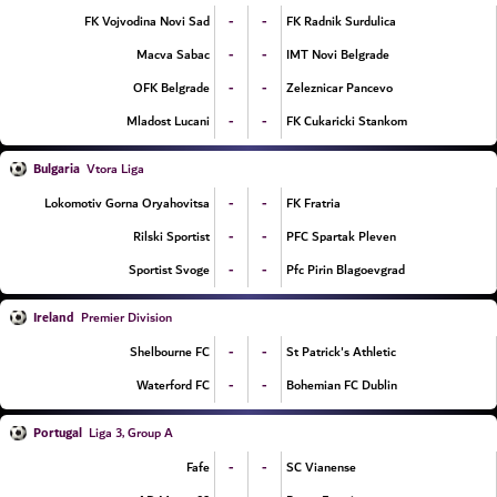
-
-
FK Vojvodina Novi Sad
FK Radnik Surdulica
-
-
Macva Sabac
IMT Novi Belgrade
-
-
OFK Belgrade
Zeleznicar Pancevo
-
-
Mladost Lucani
FK Cukaricki Stankom
Bulgaria
Vtora Liga
-
-
Lokomotiv Gorna Oryahovitsa
FK Fratria
-
-
Rilski Sportist
PFC Spartak Pleven
-
-
Sportist Svoge
Pfc Pirin Blagoevgrad
Ireland
Premier Division
-
-
Shelbourne FC
St Patrick's Athletic
-
-
Waterford FC
Bohemian FC Dublin
Portugal
Liga 3, Group A
-
-
Fafe
SC Vianense