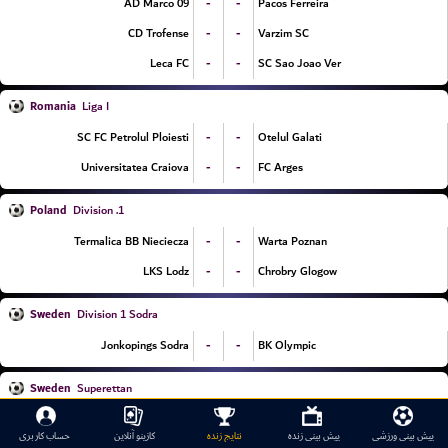
-
-
AD Marco 09
Pacos Ferreira
-
-
CD Trofense
Varzim SC
-
-
Leca FC
SC Sao Joao Ver
Romania
Liga I
-
-
SC FC Petrolul Ploiesti
Otelul Galati
-
-
Universitatea Craiova
FC Arges
Poland
1. Division
-
-
Termalica BB Nieciecza
Warta Poznan
-
-
LKS Lodz
Chrobry Glogow
Sweden
Division 1 Sodra
-
-
Jonkopings Sodra
BK Olympic
Sweden
Superettan
-
-
Varbergs BoIS FC
Sandvikens IF
پیش بینی ورزشی
پیش بینی زنده
نتایج زنده
کازینو آنلاین
حساب کاربری