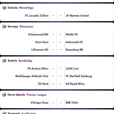
Estonia
Meistriliiga
-
-
FC Levadia Tallinn
JK Nomme United
Norway
Eliteserien
-
-
Kristiansund BK
Molde FK
-
-
Ham-Kam
Aalesunds FK
-
-
Lillestrom SK
Rosenborg BK
Austria
Bundesliga
-
-
FK Austria Wien
LASK Linz
-
-
Wolfsberger Athletik Club
FC Red Bull Salzburg
-
-
SV Ried
SK Rapid Wien
Faroe Islands
Premier League
-
-
Víkingur Gota
B68 Toftir
Denmark
1st Division