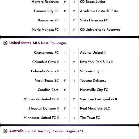
۳
۱
Herrera Reserves
CD Bocas Junior
۲
۲
Panama City FC
Academia Costa del Este
۱
۲
Bambanes FC
Vista Hermosa FC
۱
۲
Mario Mendez FC
CD Universitario Reserves
United States
MLS Next Pro League
۱
۰
Chattanooga FC
Atlanta United II
۱
۲
Columbus Crew II
New York Red Bulls II
۰
۱
Colorado Rapids II
St Louis City II
۳
۱
North Texas SC
Tacoma Defiance
۲
۰
Carolina Core
Huntsville City FC
۱
۲
Minnesota United FC II
San Jose Earthquakes II
۳
۰
Houston Dynamo II
Real Monarchs SLC
۱
۱
Minnesota United FC II
The Town FC
Australia
Capital Territory Premier League U23