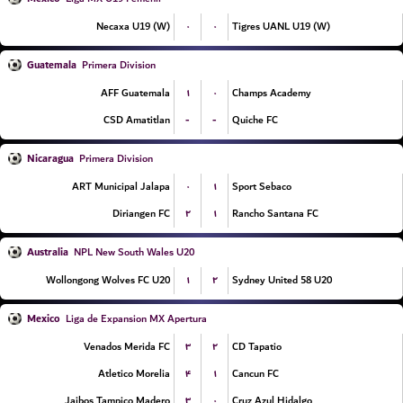
۰
۰
Necaxa U19 (W)
Tigres UANL U19 (W)
Guatemala
Primera Division
۱
۰
AFF Guatemala
Champs Academy
-
-
CSD Amatitlan
Quiche FC
Nicaragua
Primera Division
۰
۱
ART Municipal Jalapa
Sport Sebaco
۲
۱
Diriangen FC
Rancho Santana FC
Australia
NPL New South Wales U20
۱
۲
Wollongong Wolves FC U20
Sydney United 58 U20
Mexico
Liga de Expansion MX Apertura
۳
۲
Venados Merida FC
CD Tapatio
۴
۱
Atletico Morelia
Cancun FC
۳
۰
Jaibos Tampico Madero
Cruz Azul Hidalgo