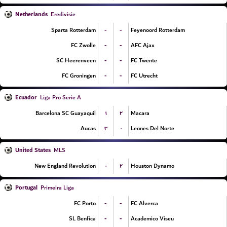
Netherlands
Eredivisie
-
-
Sparta Rotterdam
Feyenoord Rotterdam
-
-
FC Zwolle
AFC Ajax
-
-
SC Heerenveen
FC Twente
-
-
FC Groningen
FC Utrecht
Ecuador
Liga Pro Serie A
۱
۲
Barcelona SC Guayaquil
Macara
۳
۰
Aucas
Leones Del Norte
United States
MLS
۰
۲
New England Revolution
Houston Dynamo
Portugal
Primeira Liga
-
-
FC Porto
FC Alverca
-
-
SL Benfica
Academico Viseu