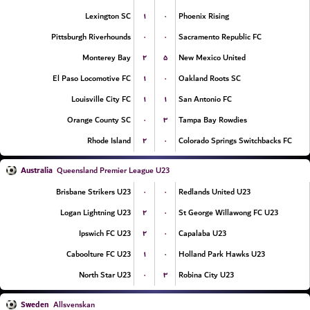
۱
۰
Lexington SC
Phoenix Rising
۰
۰
Pittsburgh Riverhounds
Sacramento Republic FC
۲
۵
Monterey Bay
New Mexico United
۱
۰
El Paso Locomotive FC
Oakland Roots SC
۱
۱
Louisville City FC
San Antonio FC
۰
۳
Orange County SC
Tampa Bay Rowdies
۲
۰
Rhode Island
Colorado Springs Switchbacks FC
Australia
Queensland Premier League U23
۰
۰
Brisbane Strikers U23
Redlands United U23
۲
۰
Logan Lightning U23
St George Willawong FC U23
۲
۰
Ipswich FC U23
Capalaba U23
۱
۰
Caboolture FC U23
Holland Park Hawks U23
۰
۳
North Star U23
Robina City U23
Sweden
Allsvenskan