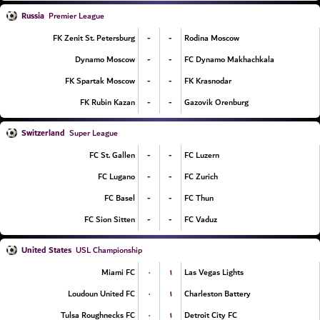
Russia
Premier League
-
-
FK Zenit St. Petersburg
Rodina Moscow
-
-
Dynamo Moscow
FC Dynamo Makhachkala
-
-
FK Spartak Moscow
FK Krasnodar
-
-
FK Rubin Kazan
Gazovik Orenburg
Switzerland
Super League
-
-
FC St. Gallen
FC Luzern
-
-
FC Lugano
FC Zurich
-
-
FC Basel
FC Thun
-
-
FC Sion Sitten
FC Vaduz
United States
USL Championship
۰
۱
Miami FC
Las Vegas Lights
۰
۱
Loudoun United FC
Charleston Battery
۰
۱
Tulsa Roughnecks FC
Detroit City FC