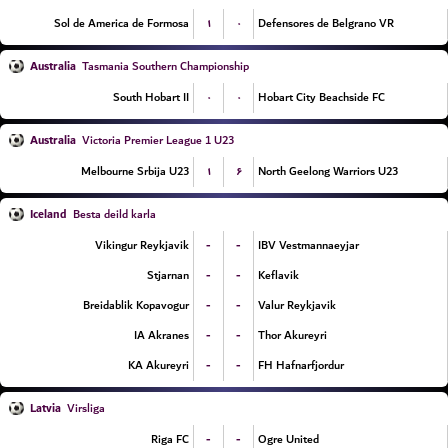
۱
۰
Sol de America de Formosa
Defensores de Belgrano VR
Australia
Tasmania Southern Championship
۰
۰
South Hobart II
Hobart City Beachside FC
Australia
Victoria Premier League 1 U23
۱
۶
Melbourne Srbija U23
North Geelong Warriors U23
Iceland
Besta deild karla
-
-
Vikingur Reykjavik
IBV Vestmannaeyjar
-
-
Stjarnan
Keflavik
-
-
Breidablik Kopavogur
Valur Reykjavik
-
-
IA Akranes
Thor Akureyri
-
-
KA Akureyri
FH Hafnarfjordur
Latvia
Virsliga
-
-
Riga FC
Ogre United