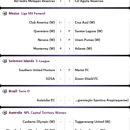
۱
۱
AD Isidro Metapan Reserves
CD Aguila Reserves
Mexico
Liga MX Femenil
۱۰
۰
Club America (W)
Cruz Azul (W)
۱
۲
Queretaro (W)
Santos Laguna (W)
۱
۲
Necaxa (W)
Unam Pumas (W)
۳
۱
Monterrey (W)
Atlante (W)
Solomon Islands
S-League
۱
۲
Southern United Honiara
Marist FC
۰
۰
SOSA
Green Shield FC
Brazil
Serie D
۰
۰
Goiatuba EC
ASA (Agremiação Sportiva Arapiraquense)
Australia
NPL Capital Territory Women
۰
۰
Canberra Olympic (W)
Tuggeranong United (W)