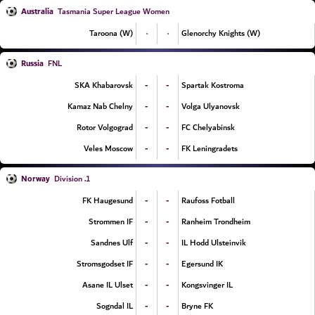
Australia
Tasmania Super League Women
۰
۰
Taroona (W)
Glenorchy Knights (W)
Russia
FNL
-
-
SKA Khabarovsk
Spartak Kostroma
-
-
Kamaz Nab Chelny
Volga Ulyanovsk
-
-
Rotor Volgograd
FC Chelyabinsk
-
-
Veles Moscow
FK Leningradets
Norway
1. Division
-
-
FK Haugesund
Raufoss Fotball
-
-
Strommen IF
Ranheim Trondheim
-
-
Sandnes Ulf
IL Hodd Ulsteinvik
-
-
Stromsgodset IF
Egersund IK
-
-
Asane IL Ulset
Kongsvinger IL
-
-
Sogndal IL
Bryne FK