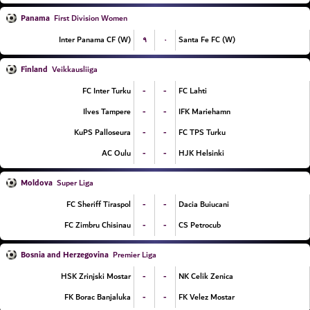
Panama
First Division Women
۹
۰
Inter Panama CF (W)
Santa Fe FC (W)
Finland
Veikkausliiga
-
-
FC Inter Turku
FC Lahti
-
-
Ilves Tampere
IFK Mariehamn
-
-
KuPS Palloseura
FC TPS Turku
-
-
AC Oulu
HJK Helsinki
Moldova
Super Liga
-
-
FC Sheriff Tiraspol
Dacia Buiucani
-
-
FC Zimbru Chisinau
CS Petrocub
Bosnia and Herzegovina
Premier Liga
-
-
HSK Zrinjski Mostar
NK Celik Zenica
-
-
FK Borac Banjaluka
FK Velez Mostar