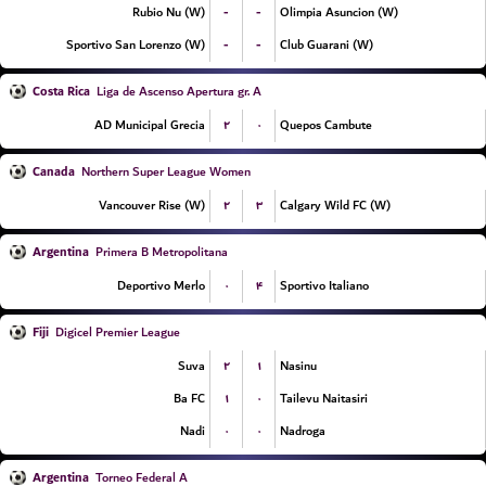
-
-
Rubio Nu (W)
Olimpia Asuncion (W)
-
-
Sportivo San Lorenzo (W)
Club Guarani (W)
Costa Rica
Liga de Ascenso Apertura gr. A
۲
۰
AD Municipal Grecia
Quepos Cambute
Canada
Northern Super League Women
۲
۳
Vancouver Rise (W)
Calgary Wild FC (W)
Argentina
Primera B Metropolitana
۰
۴
Deportivo Merlo
Sportivo Italiano
Fiji
Digicel Premier League
۲
۱
Suva
Nasinu
۱
۰
Ba FC
Tailevu Naitasiri
۰
۰
Nadi
Nadroga
Argentina
Torneo Federal A