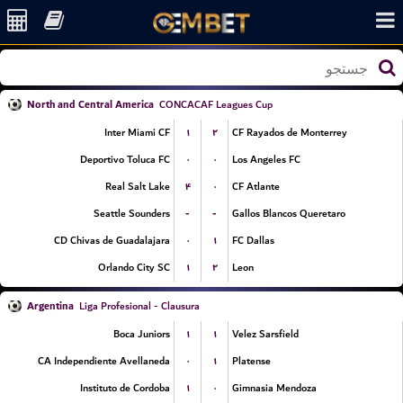
North and Central America
CONCACAF Leagues Cup
۱
۲
Inter Miami CF
CF Rayados de Monterrey
۰
۰
Deportivo Toluca FC
Los Angeles FC
۴
۰
Real Salt Lake
CF Atlante
-
-
Seattle Sounders
Gallos Blancos Queretaro
۰
۱
CD Chivas de Guadalajara
FC Dallas
۱
۲
Orlando City SC
Leon
Argentina
Liga Profesional - Clausura
۱
۱
Boca Juniors
Velez Sarsfield
۰
۱
CA Independiente Avellaneda
Platense
۱
۰
Instituto de Cordoba
Gimnasia Mendoza