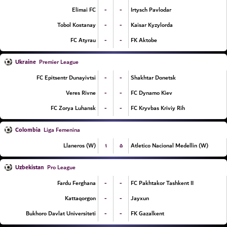
-
-
Elimai FC
Irtysch Pavlodar
-
-
Tobol Kostanay
Kaisar Kyzylorda
-
-
FC Atyrau
FK Aktobe
Ukraine
Premier League
-
-
FC Epitsentr Dunayivtsi
Shakhtar Donetsk
-
-
Veres Rivne
FC Dynamo Kiev
-
-
FC Zorya Luhansk
FC Kryvbas Kriviy Rih
Colombia
Liga Femenina
۱
۵
Llaneros (W)
Atletico Nacional Medellin (W)
Uzbekistan
Pro League
-
-
Fardu Ferghana
FC Pakhtakor Tashkent II
-
-
Kattaqorgon
Jayxun
-
-
Bukhoro Davlat Universiteti
FK Gazalkent