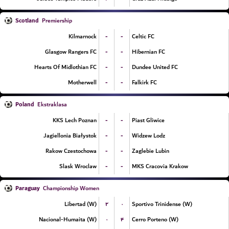
Scotland
Premiership
-
-
Kilmarnock
Celtic FC
-
-
Glasgow Rangers FC
Hibernian FC
-
-
Hearts Of Midlothian FC
Dundee United FC
-
-
Motherwell
Falkirk FC
Poland
Ekstraklasa
-
-
KKS Lech Poznan
Piast Gliwice
-
-
Jagiellonia Białystok
Widzew Lodz
-
-
Rakow Czestochowa
Zaglebie Lubin
-
-
Slask Wroclaw
MKS Cracovia Krakow
Paraguay
Championship Women
۲
۰
Libertad (W)
Sportivo Trinidense (W)
۰
۴
Nacional-Humaita (W)
Cerro Porteno (W)