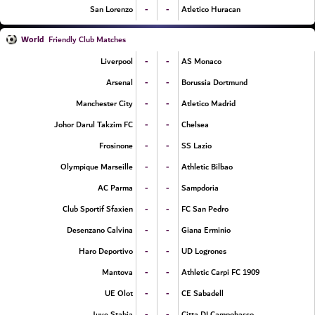
-
-
San Lorenzo
Atletico Huracan
World
Friendly Club Matches
-
-
Liverpool
AS Monaco
-
-
Arsenal
Borussia Dortmund
-
-
Manchester City
Atletico Madrid
-
-
Johor Darul Takzim FC
Chelsea
-
-
Frosinone
SS Lazio
-
-
Olympique Marseille
Athletic Bilbao
-
-
AC Parma
Sampdoria
-
-
Club Sportif Sfaxien
FC San Pedro
-
-
Desenzano Calvina
Giana Erminio
-
-
Haro Deportivo
UD Logrones
-
-
Mantova
Athletic Carpi FC 1909
-
-
UE Olot
CE Sabadell
-
-
Juve Stabia
Citta DI Campobasso