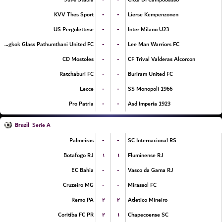
-
-
KVV Thes Sport
Lierse Kempenzonen
-
-
US Pergolettese
Inter Milano U23
-
-
Bangkok Glass Pathumthani United FC
Lee Man Warriors FC
-
-
CD Mostoles
CF Trival Valderas Alcorcon
-
-
Ratchaburi FC
Buriram United FC
-
-
Lecce
SS Monopoli 1966
-
-
Pro Patria
Asd Imperia 1923
Brazil
Serie A
-
-
Palmeiras
SC Internacional RS
۱
۱
Botafogo RJ
Fluminense RJ
-
-
EC Bahia
Vasco da Gama RJ
-
-
Cruzeiro MG
Mirassol FC
۲
۲
Remo PA
Atletico Mineiro
۲
۱
Coritiba FC PR
Chapecoense SC