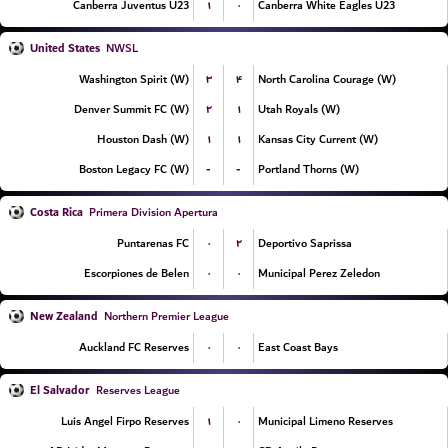
۱
۰
Canberra Juventus U23
Canberra White Eagles U23
United States
NWSL
۳
۴
Washington Spirit (W)
North Carolina Courage (W)
۲
۱
Denver Summit FC (W)
Utah Royals (W)
۱
۱
Houston Dash (W)
Kansas City Current (W)
-
-
Boston Legacy FC (W)
Portland Thorns (W)
Costa Rica
Primera Division Apertura
۰
۲
Puntarenas FC
Deportivo Saprissa
۰
۰
Escorpiones de Belen
Municipal Perez Zeledon
New Zealand
Northern Premier League
۰
۰
Auckland FC Reserves
East Coast Bays
El Salvador
Reserves League
۱
۰
Luis Angel Firpo Reserves
Municipal Limeno Reserves