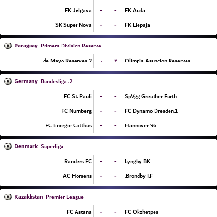
-
-
FK Jelgava
FK Auda
-
-
SK Super Nova
FK Liepaja
Paraguay
Primera Division Reserve
۰
۲
2 de Mayo Reserves
Olimpia Asuncion Reserves
Germany
2. Bundesliga
-
-
FC St. Pauli
SpVgg Greuther Furth
-
-
FC Nurnberg
1.FC Dynamo Dresden
-
-
FC Energie Cottbus
Hannover 96
Denmark
Superliga
-
-
Randers FC
Lyngby BK
-
-
AC Horsens
Brondby I.F.
Kazakhstan
Premier League
-
-
FC Astana
FC Okzhetpes