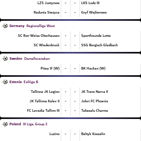
-
-
LZS Justynow
LKS Lodz III
-
-
Radunia Stezyca
Gryf Wejherowo
Germany
Regionalliga West
-
-
SC Rot-Weiss Oberhausen
Sportfreunde Lotte
-
-
SC Wiedenbruck
SSG Bergisch Gladbach
Sweden
Damallsvenskan
-
-
Pitea IF (W)
BK Hacken (W)
Estonia
Esiliiga B
-
-
Tallinna JK Legion
JK Trans Narva II
-
-
JK Tallinna Kalev II
Johvi FC Phoenix
-
-
FC Levadia Tallinn III
Tabasalu Charma
Poland
III Liga, Group 2
-
-
Luzino
Baltyk Koszalin