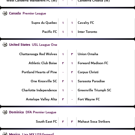
۰
۰
West Canberra Wanderers FC (W)
Canberra Croatia (W)
Canada
Premier League
۱
۱
Supra du Quebec
Cavalry FC
۱
۱
Pacific FC
Inter Toronto
United States
USL League One
۱
۳
Chattanooga Red Wolves
Union Omaha
۲
۱
Athletic Club Boise
Forward Madison FC
۰
۲
Portland Hearts of Pine
Corpus Christi
۲
۱
One Knoxville SC
Sarasota Paradise
۱
۰
Charlotte Independence
Greenville Triumph SC
۲
۰
Antelope Valley Alta
Fort Wayne FC
Dominica
DFA Premier League
۲
۳
South East FC
Mahaut Soca Strikers
Mexico
Liga MX U19 Femenil