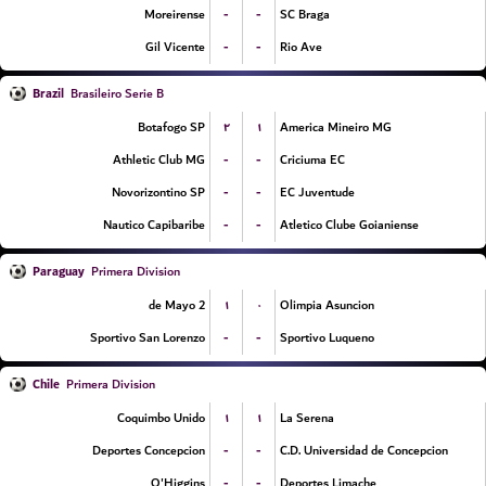
-
-
Moreirense
SC Braga
-
-
Gil Vicente
Rio Ave
Brazil
Brasileiro Serie B
۲
۱
Botafogo SP
America Mineiro MG
-
-
Athletic Club MG
Criciuma EC
-
-
Novorizontino SP
EC Juventude
-
-
Nautico Capibaribe
Atletico Clube Goianiense
Paraguay
Primera Division
۱
۰
2 de Mayo
Olimpia Asuncion
-
-
Sportivo San Lorenzo
Sportivo Luqueno
Chile
Primera Division
۱
۱
Coquimbo Unido
La Serena
-
-
Deportes Concepcion
C.D. Universidad de Concepcion
-
-
O'Higgins
Deportes Limache