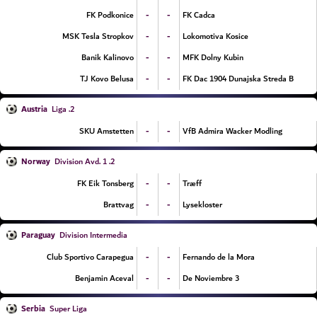
-
-
FK Podkonice
FK Cadca
-
-
MSK Tesla Stropkov
Lokomotiva Kosice
-
-
Banik Kalinovo
MFK Dolny Kubin
-
-
TJ Kovo Belusa
FK Dac 1904 Dunajska Streda B
Austria
2. Liga
-
-
SKU Amstetten
VfB Admira Wacker Modling
Norway
2. Division Avd. 1
-
-
FK Eik Tonsberg
Træff
-
-
Brattvag
Lysekloster
Paraguay
Division Intermedia
-
-
Club Sportivo Carapegua
Fernando de la Mora
-
-
Benjamin Aceval
3 De Noviembre
Serbia
Super Liga