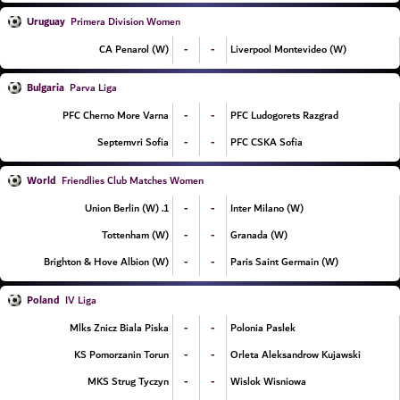
Uruguay
Primera Division Women
-
-
CA Penarol (W)
Liverpool Montevideo (W)
Bulgaria
Parva Liga
-
-
PFC Cherno More Varna
PFC Ludogorets Razgrad
-
-
Septemvri Sofia
PFC CSKA Sofia
World
Friendlies Club Matches Women
-
-
1. Union Berlin (W)
Inter Milano (W)
-
-
Tottenham (W)
Granada (W)
-
-
Brighton & Hove Albion (W)
Paris Saint Germain (W)
Poland
IV Liga
-
-
Mlks Znicz Biala Piska
Polonia Paslek
-
-
KS Pomorzanin Torun
Orleta Aleksandrow Kujawski
-
-
MKS Strug Tyczyn
Wislok Wisniowa