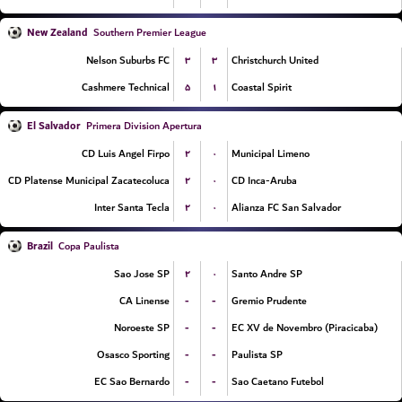
New Zealand
Southern Premier League
۳
۳
Nelson Suburbs FC
Christchurch United
۵
۱
Cashmere Technical
Coastal Spirit
El Salvador
Primera Division Apertura
۲
۰
CD Luis Angel Firpo
Municipal Limeno
۲
۰
CD Platense Municipal Zacatecoluca
CD Inca-Aruba
۲
۰
Inter Santa Tecla
Alianza FC San Salvador
Brazil
Copa Paulista
۲
۰
Sao Jose SP
Santo Andre SP
-
-
CA Linense
Gremio Prudente
-
-
Noroeste SP
EC XV de Novembro (Piracicaba)
-
-
Osasco Sporting
Paulista SP
-
-
EC Sao Bernardo
Sao Caetano Futebol