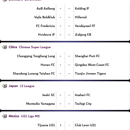
-
-
AaB Aalborg
Kolding IF
-
-
Vejle Boldklub
Hillerod
-
-
FC Fredericia
Vendsyssel FF
-
-
Hvidovre IF
Esbjerg F.B.
China
Chinese Super League
-
-
Chongqing Tongliang Long
Shanghai Port FC
-
-
Henan FC
Qingdao West Coast FC
-
-
Shandong Luneng Taishan FC
Tianjin Jinmen Tigers
Japan
J2 League
-
-
Iwaki SC
Imabari FC
-
-
Montedio Yamagata
Tochigi City
Mexico
U21 Liga MX
۱
۰
Tijuana U21
Club Leon U21