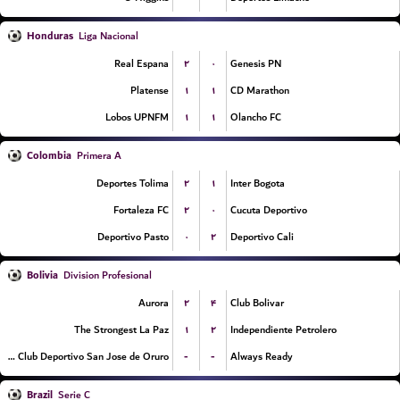
Honduras
Liga Nacional
۲
۰
Real Espana
Genesis PN
۱
۱
Platense
CD Marathon
۱
۱
Lobos UPNFM
Olancho FC
Colombia
Primera A
۲
۱
Deportes Tolima
Inter Bogota
۲
۰
Fortaleza FC
Cucuta Deportivo
۰
۲
Deportivo Pasto
Deportivo Cali
Bolivia
Division Profesional
۲
۴
Aurora
Club Bolivar
۱
۲
The Strongest La Paz
Independiente Petrolero
-
-
GV Club Deportivo San Jose de Oruro
Always Ready
Brazil
Serie C