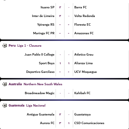
۲
۰
Ituano SP
Barra FC
۲
۰
Inter de Limeira
Volta Redonda
-
-
Ypiranga RS
Floresta EC
-
-
Maringa FC PR
Amazonas FC
Peru
Liga 1 - Clausura
۰
۰
Juan Pablo II College
Atletico Grau
۱
۱
Sport Boys
Alianza Lima
-
-
Deportivo Garcilaso
UCV Moquegua
Australia
Northern New South Wales
۰
۰
Broadmeadow Magic
Kahibah FC
Guatemala
Liga Nacional
۲
۰
Antigua Guatemala
Guastatoya
۳
۱
Aurora FC
CSD Comunicaciones