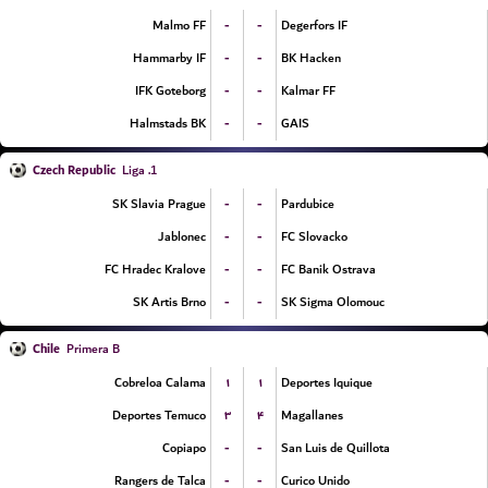
-
-
Malmo FF
Degerfors IF
-
-
Hammarby IF
BK Hacken
-
-
IFK Goteborg
Kalmar FF
-
-
Halmstads BK
GAIS
Czech Republic
1. Liga
-
-
SK Slavia Prague
Pardubice
-
-
Jablonec
FC Slovacko
-
-
FC Hradec Kralove
FC Banik Ostrava
-
-
SK Artis Brno
SK Sigma Olomouc
Chile
Primera B
۱
۱
Cobreloa Calama
Deportes Iquique
۳
۴
Deportes Temuco
Magallanes
-
-
Copiapo
San Luis de Quillota
-
-
Rangers de Talca
Curico Unido