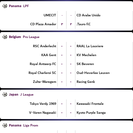
Panama
LPF
۰
۰
UMECIT
CD Arabe Unido
۳
۲
CD Plaza Amador
Tauro F.C.
Belgium
Pro League
-
-
RSC Anderlecht
RAAL La Louviere
-
-
KAA Gent
KV Mechelen
-
-
Royal Antwerp FC
SK Beveren
-
-
Royal Charleroi SC
Oud-Heverlee Leuven
-
-
Zulte-Waregem
Racing Genk
Japan
J League
-
-
Tokyo Verdy 1969
Kawasaki Frontale
-
-
V-Varen Nagasaki
Kyoto Purple Sanga
Panama
Liga Prom