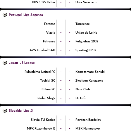
-
-
KKS 1925 Kalisz
Unia Swarzedz
Portugal
Liga Segunda
-
-
Farense
Torreense
-
-
Vizela
Uniao de Leiria
-
-
Feirense
Felgueiras 1932
-
-
AVS Futebol SAD
Sporting CP B
Japan
J3 League
-
-
Fukushima United FC
Kamatamare Sanuki
-
-
Tochigi SC
Zweigen Kanazawa
-
-
Ehime FC
Nara Club
-
-
Reilac Shiga
FC Gifu
Slovakia
3. Liga
-
-
Slavia TU Kosice
Partizan Bardejov
-
-
MFK Ruzomberok B
MSK Namestovo