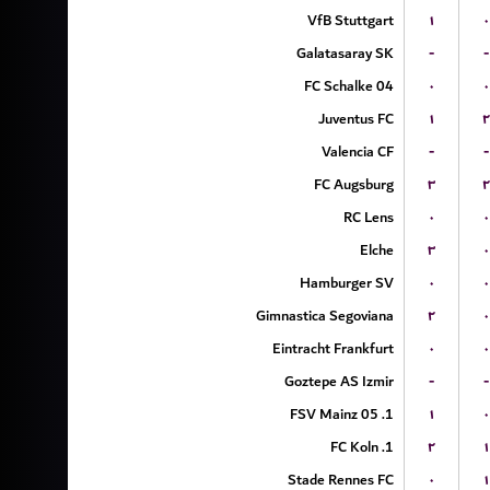
VfB Stuttgart
۱
۰
Galatasaray SK
-
-
FC Schalke 04
۰
۰
Juventus FC
۱
۲
Valencia CF
-
-
FC Augsburg
۳
۲
RC Lens
۰
۰
Elche
۳
۰
Hamburger SV
۰
۰
Gimnastica Segoviana
۲
۰
Eintracht Frankfurt
۰
۰
Goztepe AS Izmir
-
-
1. FSV Mainz 05
۱
۰
1. FC Koln
۲
۱
Stade Rennes FC
۰
۱