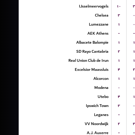
IJsselmeervogels
۱۰
۳
Chelsea
۳
۰
Lumezzane
۱
۰
AEK Athens
-
-
Albacete Balompie
۱
۱
SD Rayo Cantabria
۲
۱
Real Union Club de Irun
۱
۱
Excelsior Maassluis
۴
۲
Alcorcon
۱
۱
Modena
۰
۰
Utebo
۴
۱
Ipswich Town
۳
۰
Leganes
-
-
VV Noordwijk
۲
۳
A.J. Auxerre
-
-