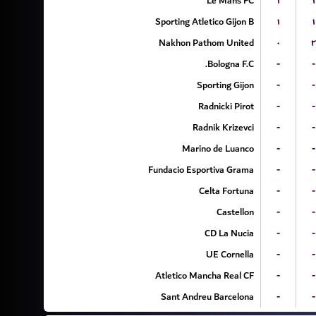
Le Mans FC
۱
۱
Sporting Atletico Gijon B
۱
۱
Nakhon Pathom United
۰
۲
Bologna F.C.
-
-
Sporting Gijon
-
-
Radnicki Pirot
-
-
Radnik Krizevci
-
-
Marino de Luanco
-
-
Fundacio Esportiva Grama
-
-
Celta Fortuna
-
-
Castellon
-
-
CD La Nucia
-
-
UE Cornella
-
-
Atletico Mancha Real CF
-
-
Sant Andreu Barcelona
-
-