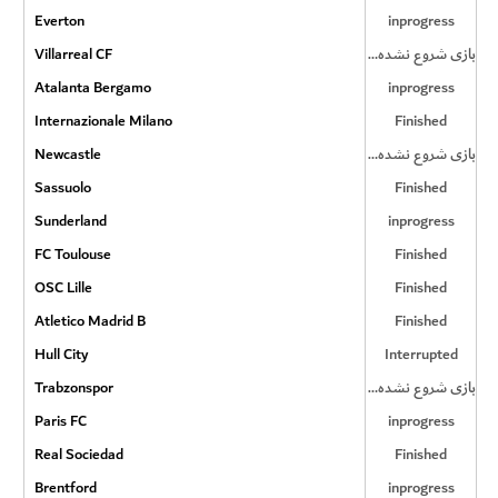
Everton
inprogress
Villarreal CF
بازی شروع نشده است
Atalanta Bergamo
inprogress
Internazionale Milano
Finished
Newcastle
بازی شروع نشده است
Sassuolo
Finished
Sunderland
inprogress
FC Toulouse
Finished
OSC Lille
Finished
Atletico Madrid B
Finished
Hull City
Interrupted
Trabzonspor
بازی شروع نشده است
Paris FC
inprogress
Real Sociedad
Finished
Brentford
inprogress