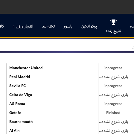
ده
پوکر آنلاین
پاسور
تخته نرد
انفجار ورژن ۱
کاز
نتایج زنده
Manchester United
inprogress
Real Madrid
بازی شروع نشده است
Sevilla FC
inprogress
Celta de Vigo
بازی شروع نشده است
AS Roma
inprogress
Getafe
Finished
Bournemouth
بازی شروع نشده است
Al Ain
بازی شروع نشده است