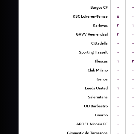
Burgos CF
-
-
KSC Lokeren-Temse
۵
۰
Karlovac
۲
۱
GVVV Veenendaal
۳
۰
Cittadella
-
-
Sporting Hasselt
-
-
Illescas
۱
۲
Club Milano
۰
۰
Genoa
-
-
Leeds United
۱
۰
Salernitana
-
-
UD Barbastro
-
-
Livorno
-
-
APOEL Nicosia FC
-
-
Gimnastic de Tarragona
-
-