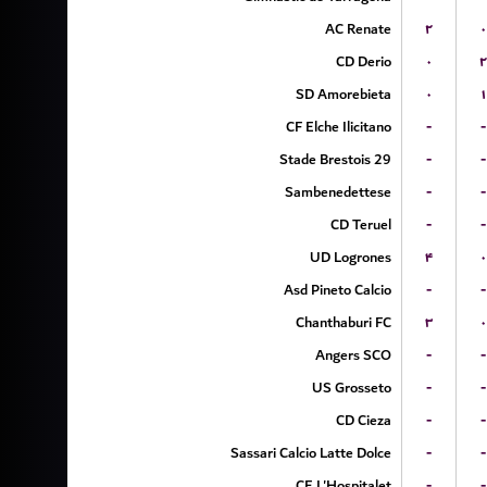
AC Renate
۲
۰
CD Derio
۰
۲
SD Amorebieta
۰
۱
CF Elche Ilicitano
-
-
Stade Brestois 29
-
-
Sambenedettese
-
-
CD Teruel
-
-
UD Logrones
۴
۰
Asd Pineto Calcio
-
-
Chanthaburi FC
۳
۰
Angers SCO
-
-
US Grosseto
-
-
CD Cieza
-
-
Sassari Calcio Latte Dolce
-
-
CE L'Hospitalet
-
-