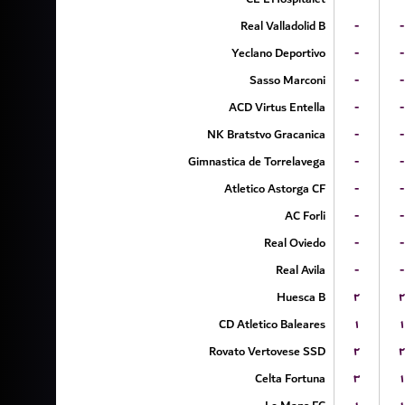
Real Valladolid B
-
-
Yeclano Deportivo
-
-
Sasso Marconi
-
-
ACD Virtus Entella
-
-
NK Bratstvo Gracanica
-
-
Gimnastica de Torrelavega
-
-
Atletico Astorga CF
-
-
AC Forli
-
-
Real Oviedo
-
-
Real Avila
-
-
Huesca B
۲
۲
CD Atletico Baleares
۱
۱
Rovato Vertovese SSD
۲
۲
Celta Fortuna
۳
۱