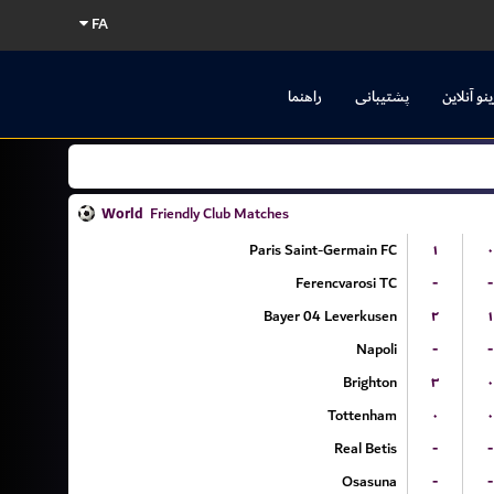
FA
ینو آنلاین
پشتیبانی
راهنما
World
Friendly Club Matches
Paris Saint-Germain FC
۱
۰
Ferencvarosi TC
-
-
Bayer 04 Leverkusen
۲
۱
Napoli
-
-
Brighton
۳
۰
Tottenham
۰
۰
Real Betis
-
-
Osasuna
-
-