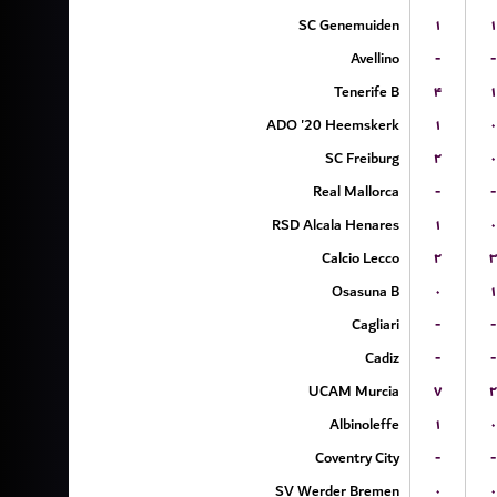
SC Genemuiden
۱
۱
Avellino
-
-
Tenerife B
۴
۱
ADO '20 Heemskerk
۱
۰
SC Freiburg
۲
۰
Real Mallorca
-
-
RSD Alcala Henares
۱
۰
Calcio Lecco
۲
۳
Osasuna B
۰
۱
Cagliari
-
-
Cadiz
-
-
UCAM Murcia
۷
۲
Albinoleffe
۱
۰
Coventry City
-
-
SV Werder Bremen
۰
۰