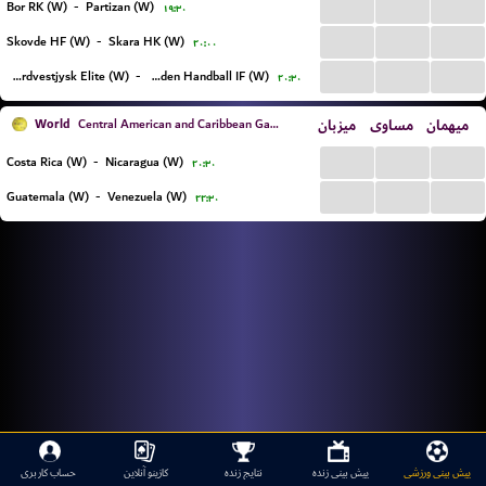
...
...
...
Bor RK (W)
-
Partizan (W)
۱۹:۳۰
...
...
...
Skovde HF (W)
-
Skara HK (W)
۲۰:۰۰
...
...
...
Nordvestjysk Elite (W)
-
Boden Handball IF (W)
۲۰:۳۰
World
میزبان
مساوی
میهمان
Central American and Caribbean Games Women
...
...
...
Costa Rica (W)
-
Nicaragua (W)
۲۰:۳۰
...
...
...
Guatemala (W)
-
Venezuela (W)
۲۲:۳۰
پیش بینی ورزشی
پیش بینی زنده
نتایج زنده
کازینو آنلاین
حساب کاربری