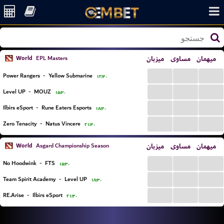
World
میزبان
مساوی
میهمان
EPL Masters
...
...
...
Power Rangers
-
Yellow Submarine
۱۲:۳۰
...
...
...
Level UP
-
MOUZ
۱۵:۳۰
...
...
...
Ilbirs eSport
-
Rune Eaters Esports
۱۸:۳۰
...
...
...
Zero Tenacity
-
Natus Vincere
۲۱:۳۰
World
میزبان
مساوی
میهمان
Asgard Championship Season
...
...
...
No Hoodwink
-
FTS
۱۵:۳۰
...
...
...
Team Spirit Academy
-
Level UP
۱۸:۳۰
...
...
...
RE.Arise
-
Ilbirs eSport
۲۱:۳۰