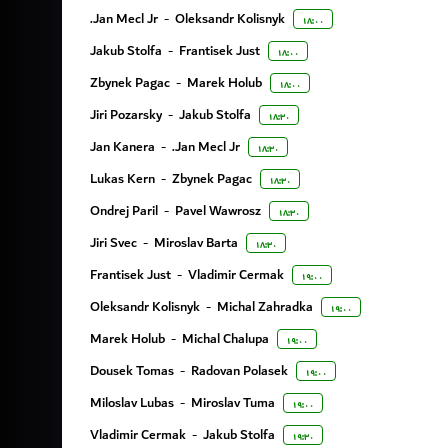
Jan Mecl Jr.
-
Oleksandr Kolisnyk
۱۸:۰۰
Jakub Stolfa
-
Frantisek Just
۱۸:۰۰
Zbynek Pagac
-
Marek Holub
۱۸:۰۰
Jiri Pozarsky
-
Jakub Stolfa
۱۸:۳۰
Jan Kanera
-
Jan Mecl Jr.
۱۸:۳۰
Lukas Kern
-
Zbynek Pagac
۱۸:۳۰
Ondrej Paril
-
Pavel Wawrosz
۱۸:۳۰
Jiri Svec
-
Miroslav Barta
۱۸:۳۰
Frantisek Just
-
Vladimir Cermak
۱۹:۰۰
Oleksandr Kolisnyk
-
Michal Zahradka
۱۹:۰۰
Marek Holub
-
Michal Chalupa
۱۹:۰۰
Dousek Tomas
-
Radovan Polasek
۱۹:۰۰
Miloslav Lubas
-
Miroslav Tuma
۱۹:۰۰
Vladimir Cermak
-
Jakub Stolfa
۱۹:۳۰