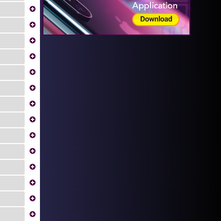
...
...
...
...
...
...
...
...
...
...
...
...
...
...