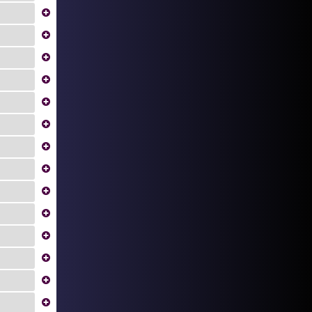
...
...
...
...
...
...
...
...
...
...
...
...
...
...