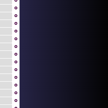
...
...
...
...
...
...
...
...
...
...
...
...
...
...