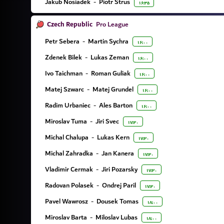
Jakub Nosiadek
-
Piotr Strus
۱۶:۳۵
Czech Republic
Pro League
Petr Sebera
-
Martin Sychra
۱۶:۰۰
Zdenek Bilek
-
Lukas Zeman
۱۶:۰۰
Ivo Taichman
-
Roman Guliak
۱۶:۰۰
Matej Szwarc
-
Matej Grundel
۱۶:۰۰
Radim Urbaniec
-
Ales Barton
۱۶:۰۰
Miroslav Tuma
-
Jiri Svec
۱۷:۳۰
Michal Chalupa
-
Lukas Kern
۱۷:۳۰
Michal Zahradka
-
Jan Kanera
۱۷:۳۰
Vladimir Cermak
-
Jiri Pozarsky
۱۷:۳۰
Radovan Polasek
-
Ondrej Paril
۱۷:۳۰
Pavel Wawrosz
-
Dousek Tomas
۱۸:۰۰
Miroslav Barta
-
Miloslav Lubas
۱۸:۰۰