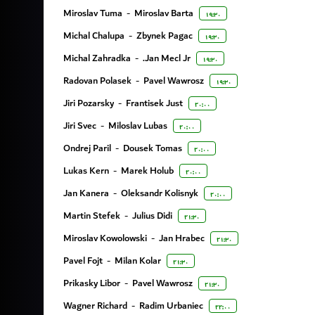
Miroslav Tuma
-
Miroslav Barta
۱۹:۳۰
Michal Chalupa
-
Zbynek Pagac
۱۹:۳۰
Michal Zahradka
-
Jan Mecl Jr.
۱۹:۳۰
Radovan Polasek
-
Pavel Wawrosz
۱۹:۳۰
Jiri Pozarsky
-
Frantisek Just
۲۰:۰۰
Jiri Svec
-
Miloslav Lubas
۲۰:۰۰
Ondrej Paril
-
Dousek Tomas
۲۰:۰۰
Lukas Kern
-
Marek Holub
۲۰:۰۰
Jan Kanera
-
Oleksandr Kolisnyk
۲۰:۰۰
Martin Stefek
-
Julius Didi
۲۱:۳۰
Miroslav Kowolowski
-
Jan Hrabec
۲۱:۳۰
Pavel Fojt
-
Milan Kolar
۲۱:۳۰
Prikasky Libor
-
Pavel Wawrosz
۲۱:۳۰
Wagner Richard
-
Radim Urbaniec
۲۲:۰۰