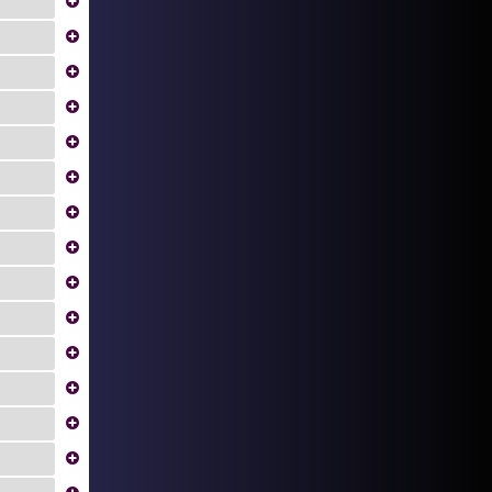
...
...
...
...
...
...
...
...
...
...
...
...
...
...