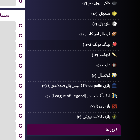
...
هاکی روی یخ
(۲)
هندبال
(۱۸)
میهما
فلوربال
(۴)
...
فوتبال آمریکایی
(۱)
...
پینگ پونگ
(۱۴۸)
...
کریکت
...
(۱۲)
دارت
...
(۵)
فوتسال
...
(۶)
...
بازی Pessapallo ( بیس بال فندلاندی )
(۲)
...
لیگ آف لجندز (League of Legend)
(۵)
...
بازی دوتا
(۴)
...
بازی کالاف دیوتی
(۴)
...
روز ها
...