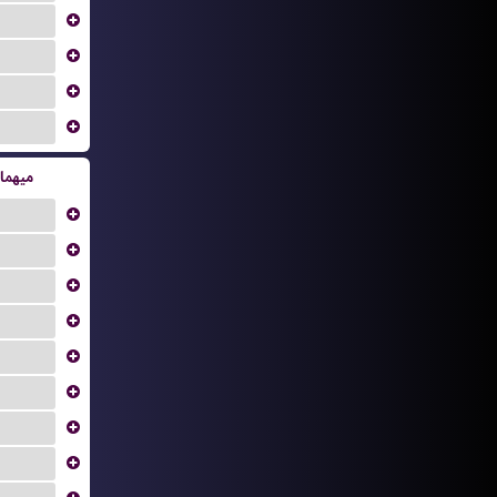
...
...
...
...
میهما
...
...
...
...
...
...
...
...