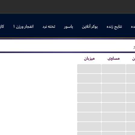
ده
نتایج زنده
پوکر آنلاین
پاسور
تخته نرد
انفجار ورژن ۱
کاز
ن
مساوی
میزبان
...
...
...
...
...
...
...
...
...
...
...
...
...
...