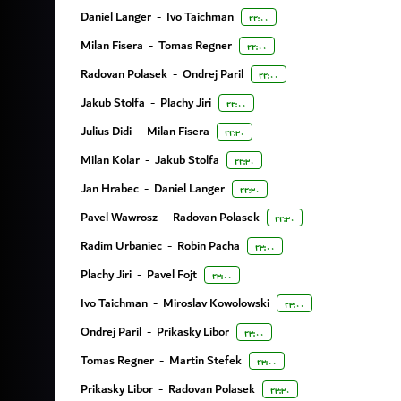
Daniel Langer
-
Ivo Taichman
۲۲:۰۰
Milan Fisera
-
Tomas Regner
۲۲:۰۰
Radovan Polasek
-
Ondrej Paril
۲۲:۰۰
Jakub Stolfa
-
Plachy Jiri
۲۲:۰۰
Julius Didi
-
Milan Fisera
۲۲:۳۰
Milan Kolar
-
Jakub Stolfa
۲۲:۳۰
Jan Hrabec
-
Daniel Langer
۲۲:۳۰
Pavel Wawrosz
-
Radovan Polasek
۲۲:۳۰
Radim Urbaniec
-
Robin Pacha
۲۳:۰۰
Plachy Jiri
-
Pavel Fojt
۲۳:۰۰
Ivo Taichman
-
Miroslav Kowolowski
۲۳:۰۰
Ondrej Paril
-
Prikasky Libor
۲۳:۰۰
Tomas Regner
-
Martin Stefek
۲۳:۰۰
Prikasky Libor
-
Radovan Polasek
۲۳:۳۰