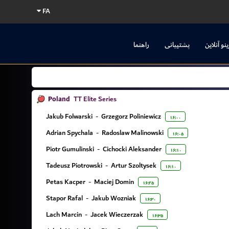
FA
ینو آنلاین
پشتیبانی
راهنما
Poland
TT Elite Series
Jakub Folwarski
-
Grzegorz Poliniewicz
۱۶:۰۰
Adrian Spychala
-
Radoslaw Malinowski
۱۶:۰۵
Piotr Gumulinski
-
Cichocki Aleksander
۱۶:۱۰
Tadeusz Piotrowski
-
Artur Szoltysek
۱۶:۱۰
Petas Kacper
-
Maciej Domin
۱۶:۲۵
Stapor Rafal
-
Jakub Wozniak
۱۶:۳۰
Lach Marcin
-
Jacek Wieczerzak
۱۶:۳۵