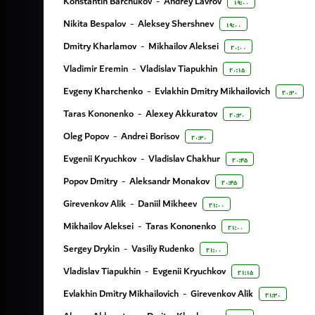
Konstantin Barchukov
-
Andrey Lavrov
۱۹:۰۰
Nikita Bespalov
-
Aleksey Shershnev
۱۹:۰۰
Dmitry Kharlamov
-
Mikhailov Aleksei
۲۰:۰۰
Vladimir Eremin
-
Vladislav Tiapukhin
۲۰:۱۵
Evgeny Kharchenko
-
Evlakhin Dmitry Mikhailovich
۲۰:۳۰
Taras Kononenko
-
Alexey Akkuratov
۲۰:۳۰
Oleg Popov
-
Andrei Borisov
۲۰:۳۰
Evgenii Kryuchkov
-
Vladislav Chakhur
۲۰:۴۵
Popov Dmitry
-
Aleksandr Monakov
۲۰:۴۵
Girevenkov Alik
-
Daniil Mikheev
۲۱:۰۰
Mikhailov Aleksei
-
Taras Kononenko
۲۱:۰۰
Sergey Drykin
-
Vasiliy Rudenko
۲۱:۰۰
Vladislav Tiapukhin
-
Evgenii Kryuchkov
۲۱:۱۵
Evlakhin Dmitry Mikhailovich
-
Girevenkov Alik
۲۱:۳۰