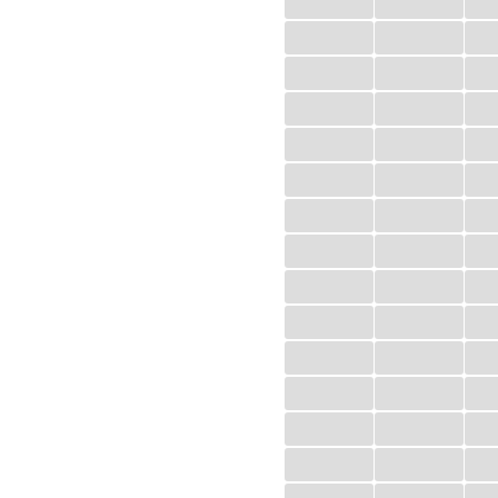
...
...
...
...
...
...
...
...
...
...
...
...
...
...
...
...
...
...
...
...
...
...
...
...
...
...
...
...