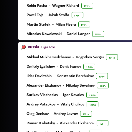
Robin Pacha
-
Wagner Richard
۲۳:۳۰
Pavel Fojt
-
Jakub Stolfa
۲۳:۳۰
Martin Stefek
-
Milan Fisera
۲۳:۳۰
Miroslav Kowolowski
-
Daniel Langer
۲۳:۳۰
Russia
Liga Pro
Mikhail Mukhamedzhanov
-
Kogotkov Sergei
۱۶:۱۵
Dmitriy Lyalichev
-
Denis Ivanov
۱۶:۱۵
Ildar Davlitshin
-
Konstantin Barchukov
۱۶:۳۰
Alexander Ekzhanov
-
Nikolay Sevalnev
۱۶:۳۰
Surikov Viacheslav
-
Igor Kovalev
۱۶:۴۵
Andrey Potapkov
-
Vitaly Chulkov
۱۶:۴۵
Oleg Denisov
-
Andrey Lavrov
۱۷:۰۰
Roman Kalnitsky
-
Alexander Ekzhanov
۱۷:۰۰