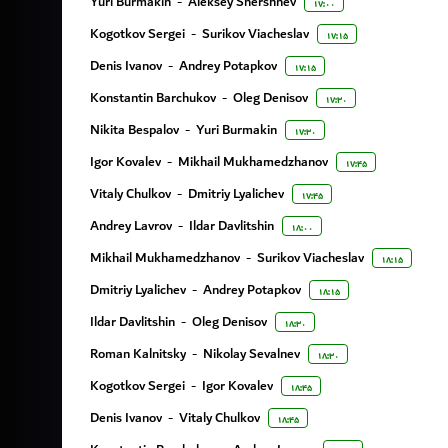
Yuri Burmakin
-
Aleksey Shershnev
۱۷:۰۰
Kogotkov Sergei
-
Surikov Viacheslav
۱۷:۱۵
Denis Ivanov
-
Andrey Potapkov
۱۷:۱۵
Konstantin Barchukov
-
Oleg Denisov
۱۷:۳۰
Nikita Bespalov
-
Yuri Burmakin
۱۷:۳۰
Igor Kovalev
-
Mikhail Mukhamedzhanov
۱۷:۴۵
Vitaly Chulkov
-
Dmitriy Lyalichev
۱۷:۴۵
Andrey Lavrov
-
Ildar Davlitshin
۱۸:۰۰
Mikhail Mukhamedzhanov
-
Surikov Viacheslav
۱۸:۱۵
Dmitriy Lyalichev
-
Andrey Potapkov
۱۸:۱۵
Ildar Davlitshin
-
Oleg Denisov
۱۸:۳۰
Roman Kalnitsky
-
Nikolay Sevalnev
۱۸:۳۰
Kogotkov Sergei
-
Igor Kovalev
۱۸:۴۵
Denis Ivanov
-
Vitaly Chulkov
۱۸:۴۵