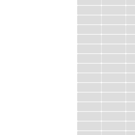
...
...
...
...
...
...
...
...
...
...
...
...
...
...
...
...
...
...
...
...
...
...
...
...
...
...
...
...