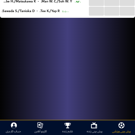
...
...
...
Kawabe H./Matsukawa K.
-
Man W. C./Soh W. Y.
۰۹:۲۰
...
...
...
Sawada S./Tanioka D.
-
Tee K./Yap R.
۱۰:۰۰
پیش بینی ورزشی
پیش بینی زنده
نتایج زنده
کازینو آنلاین
حساب کاربری