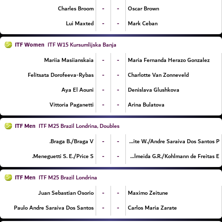
-
-
Charles Broom
Oscar Brown
-
-
Lui Maxted
Mark Ceban
ITF Women
ITF W15 Kursumlijska Banja
-
-
Mariia Masiianskaia
Maria Fernanda Herazo Gonzalez
-
-
Felitsata Dorofeeva-Rybas
Charlotte Van Zonneveld
-
-
Aya El Aouni
Denislava Glushkova
-
-
Vittoria Paganetti
Arina Bulatova
ITF Men
ITF M25 Brazil Londrina, Doubles
-
-
Braga B./Braga V.
Leite W./Andre Saraiva Dos Santos P.
-
-
Meneguetti S. E./Price S.
de Almeida G.R./Kohlmann de Freitas E.
ITF Men
ITF M25 Brazil Londrina
-
-
Juan Sebastian Osorio
Maximo Zeitune
-
-
Paulo Andre Saraiva Dos Santos
Carlos Maria Zarate