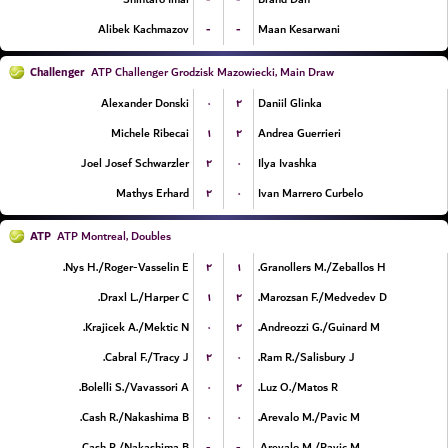
-
-
Alibek Kachmazov
Maan Kesarwani
Challenger
ATP Challenger Grodzisk Mazowiecki, Main Draw
۰
۲
Alexander Donski
Daniil Glinka
۱
۲
Michele Ribecai
Andrea Guerrieri
۲
۰
Joel Josef Schwarzler
Ilya Ivashka
۲
۰
Mathys Erhard
Ivan Marrero Curbelo
ATP
ATP Montreal, Doubles
۲
۱
Nys H./Roger-Vasselin E.
Granollers M./Zeballos H.
۱
۲
Draxl L./Harper C.
Marozsan F./Medvedev D.
۰
۲
Krajicek A./Mektic N.
Andreozzi G./Guinard M.
۲
۰
Cabral F./Tracy J.
Ram R./Salisbury J.
۰
۲
Bolelli S./Vavassori A.
Luz O./Matos R.
۰
۰
Cash R./Nakashima B.
Arevalo M./Pavic M.
-
-
Cash R./Nakashima B.
Arevalo M./Pavic M.