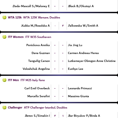
-
-
Dada-Mascoll S./Maloney E.
Black B./Okutoyi A.
WTA 125k
WTA 125K Warsaw, Doubles
۰
۲
Kubka M./Rosolska A.
Falkowska W./Smith A.
ITF Women
ITF W35 Southaven
-
-
Penickova Annika
Jia Jing Lu
-
-
Dana Guzman
Carmen Andreea Herea
-
-
Tanguilig Carson
Lutkemeyer Obregon Anne Christine
-
-
Voloshchuk Angelina
Eunhye Lee
ITF Men
ITF M25 Italy Fano
-
-
Carl Emil Overbeck
Leonardo Primucci
-
-
Marcello Serafini
Massimo Giunta
Challenger
ATP Challenger Istanbul, Doubles
۲
۱
Betov S./Simakin I.
Bar Biryukov P./Binda A.