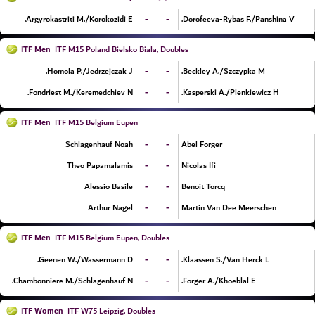
-
-
Argyrokastriti M./Korokozidi E.
Dorofeeva-Rybas F./Panshina V.
ITF Men
ITF M15 Poland Bielsko Biala, Doubles
-
-
Homola P./Jedrzejczak J.
Beckley A./Szczypka M.
-
-
Fondriest M./Keremedchiev N.
Kasperski A./Plenkiewicz H.
ITF Men
ITF M15 Belgium Eupen
-
-
Schlagenhauf Noah
Abel Forger
-
-
Theo Papamalamis
Nicolas Ifi
-
-
Alessio Basile
Benoit Torcq
-
-
Arthur Nagel
Martin Van Dee Meerschen
ITF Men
ITF M15 Belgium Eupen, Doubles
-
-
Geenen W./Wassermann D.
Klaassen S./Van Herck L.
-
-
Chambonniere M./Schlagenhauf N.
Forger A./Khoeblal E.
ITF Women
ITF W75 Leipzig, Doubles