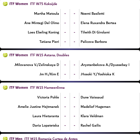
ITF Women
ITF W75 Koksijde
-
-
Martha Matoula
Noemi Basiletti
-
-
Ane Mintegi Del Olmo
Elena Ruxandra Bertea
-
-
Loes Ebeling Koning
Tilwith Di Girolami
-
-
Tatiana Pieri
Palicova Barbora
ITF Women
ITF W15 Astana, Doubles
-
-
Milovanova V./Zelinskaya D.
Arystanbekova A./Dyussebay I.
-
-
Im H./Kim E.
Hosoki Y./Yoshioka K.
ITF Women
ITF W15 Hameenlinna
-
-
Victoria Pohle
Dune Vaissaud
-
-
Amelie Justine Hejtmanek
Madelief Hageman
-
-
Laura Hietaranta
Klara Veldman
-
-
Daria Lopatetska
Rachel Gailis
ITF Men
ITF M15 Romania Curtea de Arges