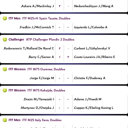
۲
۰
Azkara A./Mackinlay J.
Nedunchezhiyan J./Wang A.
ITF Men
ITF M25+H Spain Tauste, Doubles
-
-
Fradkin J./McCormick T.
Izquierdo L./Colombo A.
Challenger
ATP Challenger Plovdiv 2 Doubles
۲
۰
Radovanovic T./Rolland De Ravel C.
Carboni L./Uzhylovskyi V.
۱
۲
Barry C./Genov A.
Couto Loureiro J.V./Ribeiro E.
ITF Women
ITF W75 Ourense, Doubles
-
-
Jorge F./Jorge M.
Christie F./Dudeney A.
ITF Women
ITF W75 Koksijde, Doubles
-
-
Drazic M./Yamazaki I.
Adams J./Hoedt M.
-
-
Martynov D./Otzipka J.
Coppez K./Ebeling Koning L.
ITF Men
ITF M25 Italy Fano, Doubles