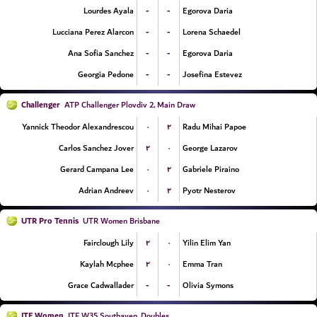
-
-
Lourdes Ayala
Egorova Daria
-
-
Lucciana Perez Alarcon
Lorena Schaedel
-
-
Ana Sofia Sanchez
Egorova Daria
-
-
Georgia Pedone
Josefina Estevez
Challenger
ATP Challenger Plovdiv 2, Main Draw
۰
۲
Yannick Theodor Alexandrescou
Radu Mihai Papoe
۲
۰
Carlos Sanchez Jover
George Lazarov
۰
۲
Gerard Campana Lee
Gabriele Piraino
۰
۲
Adrian Andreev
Pyotr Nesterov
UTR Pro Tennis
UTR Women Brisbane
۲
۰
Fairclough Lily
Yilin Elim Yan
۲
۰
Kaylah Mcphee
Emma Tran
-
-
Grace Cadwallader
Olivia Symons
ITF Women
ITF W35 Southaven, Doubles