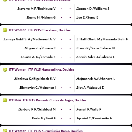
-
-
Navarro M.F./Rodriguez V.
Guzman D./Williams S.
-
-
Bueno H./Nahum G.
Lee E./Sema E.
ITF Women
ITF W35 Chacabuco, Doubles
-
-
Larraya Guidi S. A./Mediorreal A. V.
E'Halli Obeid M./Massardo Brain F.
-
-
Moyano L./Romero C.
Ccuno R./Sousa Salazar N.
-
-
Duarte A. D./Zornada E.
Konishi Silva J./Labrana F.
ITF Women
ITF W15 Hameenlinna, Doubles
-
-
Blazkova K./Eigelsbach E. V.
Hejtmanek A./Urbanova L.
-
-
Blomqvist C./Heinonen I.
Biot A./Vaissaud D.
ITF Men
ITF M15 Romania Curtea de Arges, Doubles
-
-
Garbero F. F./Sciahbasi M.
Ferrari F./Valle F.
-
-
Bosio G./Tenti F.
Apostol C./Constantin A.
ITF Women
ITF W15 Kursumlijska Banja, Doubles