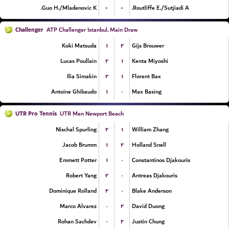
-
-
Guo H./Mladenovic K.
Routliffe E./Sutjiadi A.
Challenger
ATP Challenger Istanbul, Main Draw
۱
۲
Koki Matsuda
Gijs Brouwer
۲
۱
Lucas Poullain
Kenta Miyoshi
۲
۱
Ilia Simakin
Florent Bax
۱
۰
Antoine Ghibaudo
Max Basing
UTR Pro Tennis
UTR Men Newport Beach
۲
۱
Nischal Spurling
William Zhang
۱
۲
Jacob Brumm
Holland Snell
۱
۰
Emmett Potter
Constantinos Djakouris
۲
۰
Robert Yang
Antreas Djakouris
۲
۰
Dominique Rolland
Blake Anderson
۰
۲
Marco Alvarez
David Duong
۰
۲
Rohan Sachdev
Justin Chung