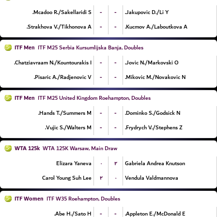
-
-
Mcadoo R./Sakellaridi S.
Jakupovic D./Li Y.
-
-
Strakhova V./Tikhonova A.
Kucmov A./Laboutkova A.
ITF Men
ITF M25 Serbia Kursumlijska Banja, Doubles
-
-
Chatziavraam N./Kountourakis I.
Jovic N./Markovski O.
-
-
Pisaric A./Radjenovic V.
Mikovic M./Novakovic N.
ITF Men
ITF M25 United Kingdom Roehampton, Doubles
-
-
Hands T./Summers M.
Dominko S./Godsick N.
-
-
Vujic S./Walters M.
Frydrych V./Stephens Z.
WTA 125k
WTA 125K Warsaw, Main Draw
۰
۲
Elizara Yaneva
Gabriela Andrea Knutson
۲
۰
Carol Young Suh Lee
Vendula Valdmannova
ITF Women
ITF W35 Roehampton, Doubles
-
-
Abe H./Sato H.
Appleton E./McDonald E.