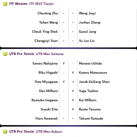
ITF Women
ITF W15 Tianjin
-
-
Chenting Zhu
Wang Jiayi
-
-
Yuhan Wang
Junhan Zhang
-
-
Cheuk Ying Shek
Gaeul Jang
-
-
Chengyiyi Yuan
Yu Jun Lin
UTR Pro Tennis
UTR Men Saitama
۲
۰
Satoru Nakajima
Manato Uchida
۰
۲
Riku Higashi
Kotaro Matsumura
۲
۱
Yuto Miyagawa
Jacob Kailiang Shen
۰
۲
Dan Milburn
Yuga Tashiro
۰
۲
Ryosuke Inagawa
Kai Milburn
۰
۲
Suzuki Eita
Ryota Tanuma
-
-
Haru Kawanak
Takumi Katsuda
UTR Pro Tennis
UTR Men Auburn