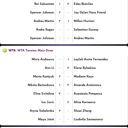
۱
۲
Rei Sakamoto
Edas Butvilas
۲
۰
Spencer Johnson
Jay Dylan Hara Friend
۲
۱
Andres Martin
Millen Hurrion
۰
۰
Andre Ilagan
Sebastian Gorzny
۰
۰
Spencer Johnson
Andres Martin
WTA
WTA Toronto, Main Draw
۰
۱
Mirra Andreeva
Leylah Annie Fernandez
۰
۲
Ann LI
Elena Rybakina
۲
۰
Marta Kostyuk
Madison Keys
۱
۲
Nikola Bartunkova
Amanda Anisimova
۲
۰
Elina Svitolina
Anastasia Potapova
۰
۲
Iva Jovic
Alina Korneeva
۲
۰
Aryna Sabalenka
Shuai Zhang
۰
۰
Maya Joint
Liudmila Samsonova