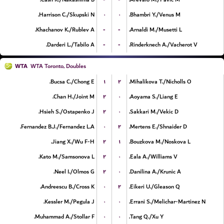
۰
۰
Harrison C./Skupski N.
Bhambri Y./Venus M.
-
-
Khachanov K./Rublev A.
Arnaldi M./Musetti L.
-
-
Darderi L./Tabilo A.
Rinderknech A./Vacherot V.
WTA
WTA Toronto, Doubles
۱
۲
Bucsa C./Chong E.
Mihalikova T./Nicholls O.
۲
۰
Chan H./Joint M.
Aoyama S./Liang E.
۲
۰
Hsieh S./Ostapenko J.
Sakkari M./Vekic D.
۰
۲
Fernandez B.J./Fernandez L.A.
Mertens E./Shnaider D.
۲
۱
Jiang X./Wu F-H.
Bouzkova M./Noskova L.
۲
۰
Kato M./Samsonova L.
Eala A./Williams V.
۲
۰
Neel I./Olmos G.
Danilina A./Krunic A.
۰
۲
Andreescu B./Cross K.
Eikeri U./Gleason Q.
۰
۰
Kessler M./Pegula J.
Errani S./Melichar-Martinez N.
۰
۰
Muhammad A./Stollar F.
Tang Q./Xu Y.