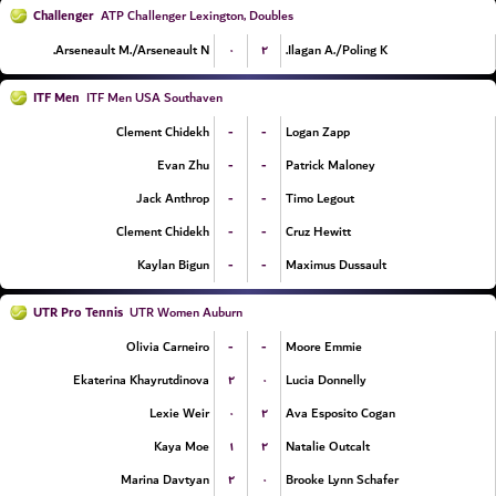
Challenger
ATP Challenger Lexington, Doubles
۰
۲
Arseneault M./Arseneault N.
Ilagan A./Poling K.
ITF Men
ITF Men USA Southaven
-
-
Clement Chidekh
Logan Zapp
-
-
Evan Zhu
Patrick Maloney
-
-
Jack Anthrop
Timo Legout
-
-
Clement Chidekh
Cruz Hewitt
-
-
Kaylan Bigun
Maximus Dussault
UTR Pro Tennis
UTR Women Auburn
-
-
Olivia Carneiro
Moore Emmie
۲
۰
Ekaterina Khayrutdinova
Lucia Donnelly
۰
۲
Lexie Weir
Ava Esposito Cogan
۱
۲
Kaya Moe
Natalie Outcalt
۲
۰
Marina Davtyan
Brooke Lynn Schafer