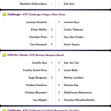
-
-
Matthew Dellavedova
Suk Ann
Challenger
ATP Challenger Hagen, Main Draw
۰
۲
Lorenzo Giustino
Jerome Kym
۲
۰
Elmer Moller
Carlos Taberner
۲
۰
Zsombor Piros
Guy Den Ouden
۲
۰
Tom Gentzsch
Henri Squire
UTR Pro Tennis
UTR Women Newport Beach
۱
۲
Camille Kiss
Sue Yan Tan
۰
۲
Camilia Samel Druz
Lewis Bella
۲
۰
Sage Bergeson
Marley Lambert
۰
۲
Hudson Hawkins
Simone Kay
۰
۲
Chelsea Bluestein
Shakhnoza Khatamova
۰
۲
Lee Abigail
Veronica Miroshnichenko
Challenger
ATP Challenger Grodzisk Mazowiecki, Doubles