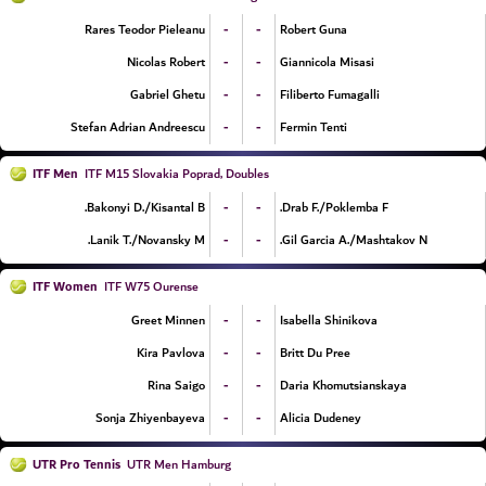
-
-
Rares Teodor Pieleanu
Robert Guna
-
-
Nicolas Robert
Giannicola Misasi
-
-
Gabriel Ghetu
Filiberto Fumagalli
-
-
Stefan Adrian Andreescu
Fermin Tenti
ITF Men
ITF M15 Slovakia Poprad, Doubles
-
-
Bakonyi D./Kisantal B.
Drab F./Poklemba F.
-
-
Lanik T./Novansky M.
Gil Garcia A./Mashtakov N.
ITF Women
ITF W75 Ourense
-
-
Greet Minnen
Isabella Shinikova
-
-
Kira Pavlova
Britt Du Pree
-
-
Rina Saigo
Daria Khomutsianskaya
-
-
Sonja Zhiyenbayeva
Alicia Dudeney
UTR Pro Tennis
UTR Men Hamburg