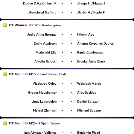
-
-
Dutine D.A./Klinkov M.
Haupt H./Maute J.
-
-
Branchetti G./Ilic J.
Barbic A./Hopfe F.
ITF Women
ITF W35 Roehampton
-
-
Jodie Anna Burrage
Hiromi Abe
-
-
Emily Appleton
Allegra Korpanec Davies
-
-
Mcdonald Ella
Paula Cembranos
-
-
Amelia Rajecki
Brooke Anna Black
ITF Men
ITF M15 Poland Bielsko Biala
-
-
Vladyslav Orlov
Wojciech Marek
-
-
Gregor Hausberger
Alec Beckley
-
-
Linus Lagerbohm
Daniel Salazar
-
-
Marcel Zielinski
Michael Savano
ITF Men
ITF M25+H Spain Tauste
-
-
Izan Almazan Valiente
Benjamin Pietri