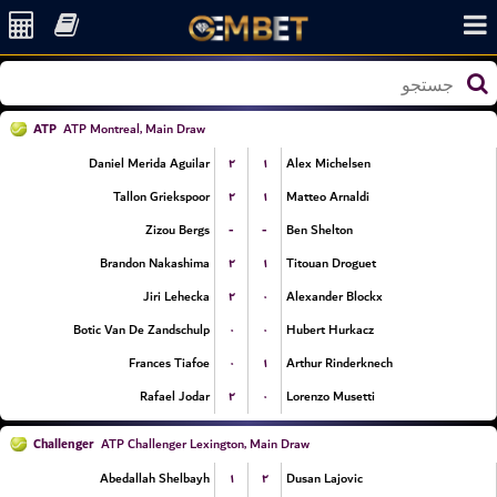
ATP
ATP Montreal, Main Draw
۲
۱
Daniel Merida Aguilar
Alex Michelsen
۲
۱
Tallon Griekspoor
Matteo Arnaldi
-
-
Zizou Bergs
Ben Shelton
۲
۱
Brandon Nakashima
Titouan Droguet
۲
۰
Jiri Lehecka
Alexander Blockx
۰
۰
Botic Van De Zandschulp
Hubert Hurkacz
۰
۱
Frances Tiafoe
Arthur Rinderknech
۲
۰
Rafael Jodar
Lorenzo Musetti
Challenger
ATP Challenger Lexington, Main Draw
۱
۲
Abedallah Shelbayh
Dusan Lajovic