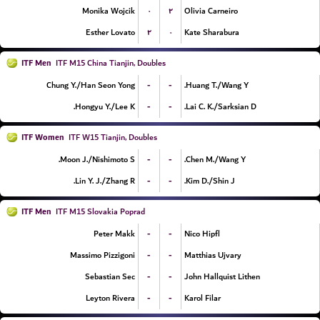
۰
۲
Monika Wojcik
Olivia Carneiro
۲
۰
Esther Lovato
Kate Sharabura
ITF Men
ITF M15 China Tianjin, Doubles
-
-
Chung Y./Han Seon Yong
Huang T./Wang Y.
-
-
Hongyu Y./Lee K.
Lai C. K./Sarksian D.
ITF Women
ITF W15 Tianjin, Doubles
-
-
Moon J./Nishimoto S.
Chen M./Wang Y.
-
-
Lin Y. J./Zhang R.
Kim D./Shin J.
ITF Men
ITF M15 Slovakia Poprad
-
-
Peter Makk
Nico Hipfl
-
-
Massimo Pizzigoni
Matthias Ujvary
-
-
Sebastian Sec
John Hallquist Lithen
-
-
Leyton Rivera
Karol Filar