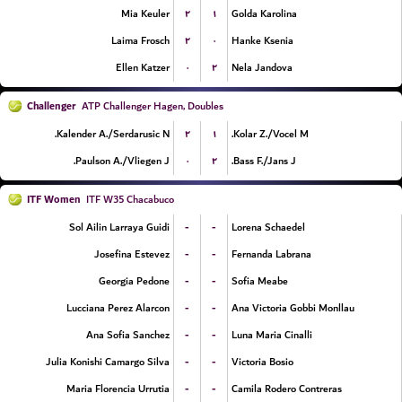
۲
۱
Mia Keuler
Golda Karolina
۲
۰
Laima Frosch
Hanke Ksenia
۰
۲
Ellen Katzer
Nela Jandova
Challenger
ATP Challenger Hagen, Doubles
۲
۱
Kalender A./Serdarusic N.
Kolar Z./Vocel M.
۰
۲
Paulson A./Vliegen J.
Bass F./Jans J.
ITF Women
ITF W35 Chacabuco
-
-
Sol Ailin Larraya Guidi
Lorena Schaedel
-
-
Josefina Estevez
Fernanda Labrana
-
-
Georgia Pedone
Sofia Meabe
-
-
Lucciana Perez Alarcon
Ana Victoria Gobbi Monllau
-
-
Ana Sofia Sanchez
Luna Maria Cinalli
-
-
Julia Konishi Camargo Silva
Victoria Bosio
-
-
Maria Florencia Urrutia
Camila Rodero Contreras