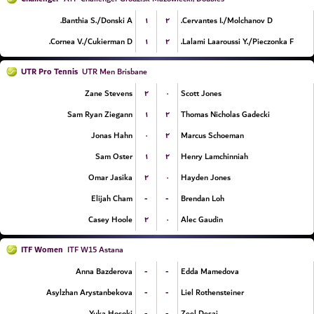
۱
۲
Banthia S./Donski A.
Cervantes I./Molchanov D.
۱
۲
Cornea V./Cukierman D.
Lalami Laaroussi Y./Pieczonka F.
UTR Pro Tennis
UTR Men Brisbane
۲
۰
Zane Stevens
Scott Jones
۱
۲
Sam Ryan Ziegann
Thomas Nicholas Gadecki
۰
۲
Jonas Hahn
Marcus Schoeman
۱
۲
Sam Oster
Henry Lamchinniah
۲
۰
Omar Jasika
Hayden Jones
-
-
Elijah Cham
Brendan Loh
۲
۰
Casey Hoole
Alec Gaudin
ITF Women
ITF W15 Astana
-
-
Anna Bazderova
Edda Mamedova
-
-
Asylzhan Arystanbekova
Liel Rothensteiner
-
-
Yuka Hosoki
Zeel Desai