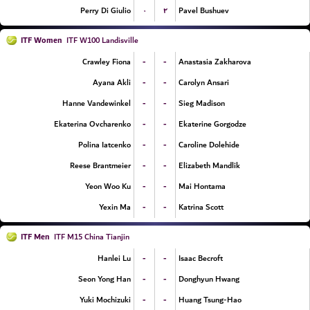
۰
۲
Perry Di Giulio
Pavel Bushuev
ITF Women
ITF W100 Landisville
-
-
Crawley Fiona
Anastasia Zakharova
-
-
Ayana Akli
Carolyn Ansari
-
-
Hanne Vandewinkel
Sieg Madison
-
-
Ekaterina Ovcharenko
Ekaterine Gorgodze
-
-
Polina Iatcenko
Caroline Dolehide
-
-
Reese Brantmeier
Elizabeth Mandlik
-
-
Yeon Woo Ku
Mai Hontama
-
-
Yexin Ma
Katrina Scott
ITF Men
ITF M15 China Tianjin
-
-
Hanlei Lu
Isaac Becroft
-
-
Seon Yong Han
Donghyun Hwang
-
-
Yuki Mochizuki
Huang Tsung-Hao