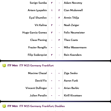
۲
۰
Serign Samba
Adam Novotny
۱
۲
Artem Lyapshin
Cian Mcdonnell
۰
۲
Eyal Shumilov
Armin Trklja
۲
۰
Vit Kalina
Noah Zeiger
۲
۰
Hugo Garcia Gomez
Felix Neumeister
۰
۲
Claus Piening
Theo Coats
-
-
Frazier Rengifo
Miko Wassermann
۲
۰
Filip Soderqvist
Rein Koenders
ITF Men
ITF M15 Germany Frankfurt
-
-
Maxime Chazal
Ziga Sesko
-
-
David Fix
Aaron Funk
-
-
Vincent Dullinger
Arian Barbic
-
-
Julien Penzlin
Kirill Kivattsev
ITF Men
ITF M15 Germany Frankfurt, Doubles