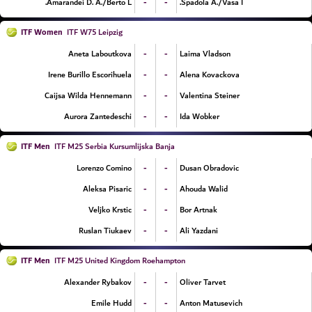
-
-
Amarandei D. A./Berto L.
Spadola A./Vasa I.
ITF Women
ITF W75 Leipzig
-
-
Aneta Laboutkova
Laima Vladson
-
-
Irene Burillo Escorihuela
Alena Kovackova
-
-
Caijsa Wilda Hennemann
Valentina Steiner
-
-
Aurora Zantedeschi
Ida Wobker
ITF Men
ITF M25 Serbia Kursumlijska Banja
-
-
Lorenzo Comino
Dusan Obradovic
-
-
Aleksa Pisaric
Ahouda Walid
-
-
Veljko Krstic
Bor Artnak
-
-
Ruslan Tiukaev
Ali Yazdani
ITF Men
ITF M25 United Kingdom Roehampton
-
-
Alexander Rybakov
Oliver Tarvet
-
-
Emile Hudd
Anton Matusevich