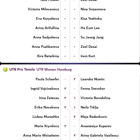
-
-
Victoria Milovanova
Nina Sozaonova
-
-
Eva Korysheva
Kisa Yoshioka
-
-
Arina Arifullina
Ha Eum Lee
-
-
Anna Sedysheva
Su Jeong Jang
-
-
Anna Pushkareva
Zeel Desai
-
-
Kira Bataikina
Irem Kurt
UTR Pro Tennis
UTR Women Hamburg
۰
۲
Paula Schaefer
Leandra Nizetic
۲
۰
Ingrid Vojcinakova
Fenna Steveker
۲
۱
Irina Fetecau
Victoria Borodulina
۲
۱
Erika Novakova
Neila Trklja
۰
۲
Liubou Murashka
Maja Radenkovic
۲
۰
Marie Krymlova
Anastasiya Kuparev
۰
۲
Anna Marie Weissheim
Arina Gabriela Vasilescu