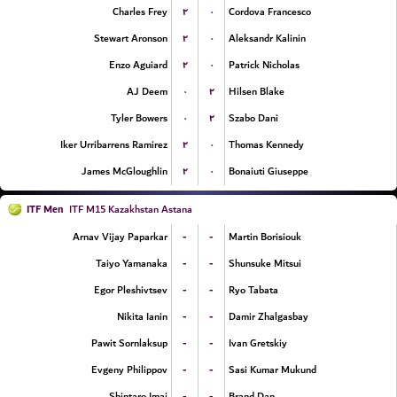
۲
۰
Charles Frey
Cordova Francesco
۲
۰
Stewart Aronson
Aleksandr Kalinin
۲
۰
Enzo Aguiard
Patrick Nicholas
۰
۲
AJ Deem
Hilsen Blake
۰
۲
Tyler Bowers
Szabo Dani
۲
۰
Iker Urribarrens Ramirez
Thomas Kennedy
۲
۰
James McGloughlin
Bonaiuti Giuseppe
ITF Men
ITF M15 Kazakhstan Astana
-
-
Arnav Vijay Paparkar
Martin Borisiouk
-
-
Taiyo Yamanaka
Shunsuke Mitsui
-
-
Egor Pleshivtsev
Ryo Tabata
-
-
Nikita Ianin
Damir Zhalgasbay
-
-
Pawit Sornlaksup
Ivan Gretskiy
-
-
Evgeny Philippov
Sasi Kumar Mukund
-
-
Shintaro Imai
Brand Dan