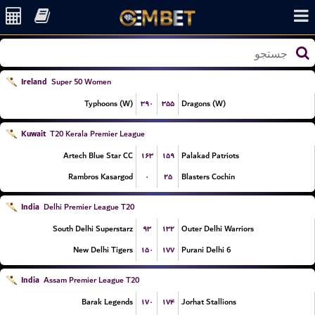
Ireland
Super 50 Women
۳۹۰
۳۵۵
Typhoons (W)
Dragons (W)
Kuwait
T20 Kerala Premier League
۱۶۳
۱۵۹
Artech Blue Star CC
Palakad Patriots
۰
۲۵
Rambros Kasargod
Blasters Cochin
India
Delhi Premier League T20
۹۳
۱۳۲
South Delhi Superstarz
Outer Delhi Warriors
۱۵۰
۱۷۷
New Delhi Tigers
Purani Delhi 6
India
Assam Premier League T20
۱۷۰
۱۷۴
Barak Legends
Jorhat Stallions