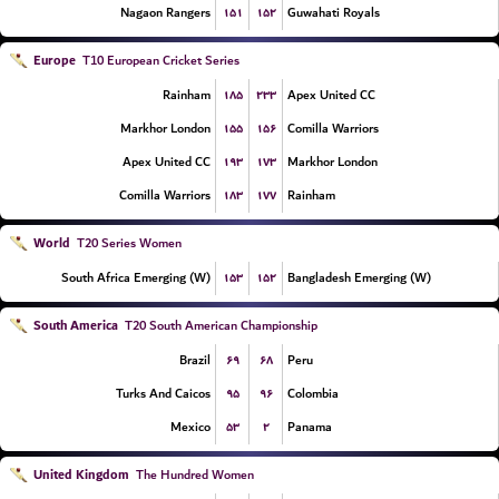
۱۵۱
۱۵۲
Nagaon Rangers
Guwahati Royals
Europe
T10 European Cricket Series
۱۸۵
۲۳۳
Rainham
Apex United CC
۱۵۵
۱۵۶
Markhor London
Comilla Warriors
۱۹۳
۱۷۳
Apex United CC
Markhor London
۱۸۳
۱۷۷
Comilla Warriors
Rainham
World
T20 Series Women
۱۵۳
۱۵۲
South Africa Emerging (W)
Bangladesh Emerging (W)
South America
T20 South American Championship
۶۹
۶۸
Brazil
Peru
۹۵
۹۶
Turks And Caicos
Colombia
۵۳
۲
Mexico
Panama
United Kingdom
The Hundred Women