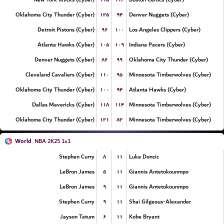
۱۲۵
۹۴
Oklahoma City Thunder (Cyber)
Denver Nuggets (Cyber)
۹۶
۱۰۰
Detroit Pistons (Cyber)
Los Angeles Clippers (Cyber)
۱۰۵
۱۰۹
Atlanta Hawks (Cyber)
Indiana Pacers (Cyber)
۸۶
۹۹
Denver Nuggets (Cyber)
Oklahoma City Thunder (Cyber)
۱۱۰
۹۵
Cleveland Cavaliers (Cyber)
Minnesota Timberwolves (Cyber)
۱۰۰
۹۴
Oklahoma City Thunder (Cyber)
Atlanta Hawks (Cyber)
۱۱۸
۱۱۴
Dallas Mavericks (Cyber)
Minnesota Timberwolves (Cyber)
۱۲۱
۸۳
Oklahoma City Thunder (Cyber)
Minnesota Timberwolves (Cyber)
World
NBA 2K25 1x1
۸
۱۱
Stephen Curry
Luka Doncic
۵
۱۱
LeBron James
Giannis Antetokounmpo
۹
۱۱
LeBron James
Giannis Antetokounmpo
۹
۱۱
Stephen Curry
Shai Gilgeous-Alexander
۶
۱۱
Jayson Tatum
Kobe Bryant