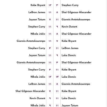
۱۲
۳
Kobe Bryant
Stephen Curry
۱۱
۸
LeBron James
Shai Gilgeous-Alexander
۷
۱۱
Jayson Tatum
Giannis Antetokounmpo
۱۱
۹
Stephen Curry
Kevin Durant
۱۱
۸
NIkola Jokic
Shai Gilgeous-Alexander
۱۱
۷
Giannis Antetokounmpo
Kobe Bryant
۴
۱۱
Stephen Curry
LeBron James
۱۱
۹
Jayson Tatum
Luka Doncic
۱۱
۴
Giannis Antetokounmpo
Shai Gilgeous-Alexander
۴
۱۱
Stephen Curry
Kobe Bryant
۱۲
۱۴
NIkola Jokic
Luka Doncic
۱۱
۸
LeBron James
Giannis Antetokounmpo
۷
۱۱
Shai Gilgeous-Alexander
Kobe Bryant
۹
۱۱
Kevin Durant
Luka Doncic
۹
۱۱
NIkola Jokic
Jayson Tatum