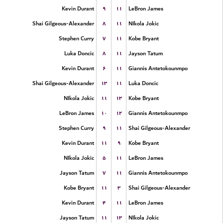
۹
۱۱
Kevin Durant
LeBron James
۸
۱۱
Shai Gilgeous-Alexander
NIkola Jokic
۷
۱۱
Stephen Curry
Kobe Bryant
۸
۱۱
Luka Doncic
Jayson Tatum
۶
۱۱
Kevin Durant
Giannis Antetokounmpo
۱۳
۱۱
Shai Gilgeous-Alexander
Luka Doncic
۱۱
۱۳
NIkola Jokic
Kobe Bryant
۱۰
۱۲
LeBron James
Giannis Antetokounmpo
۹
۱۱
Stephen Curry
Shai Gilgeous-Alexander
۱۱
۹
Kevin Durant
Kobe Bryant
۵
۱۱
NIkola Jokic
LeBron James
۷
۱۱
Jayson Tatum
Giannis Antetokounmpo
۱۱
۳
Kobe Bryant
Shai Gilgeous-Alexander
۴
۱۱
Kevin Durant
LeBron James
۱۱
۱۳
Jayson Tatum
NIkola Jokic