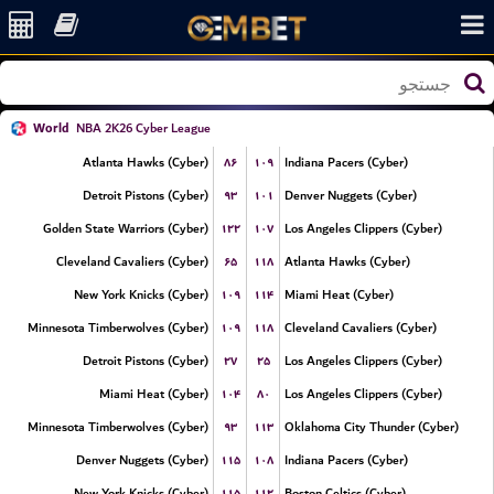
World
NBA 2K26 Cyber League
۸۶
۱۰۹
Atlanta Hawks (Cyber)
Indiana Pacers (Cyber)
۹۳
۱۰۱
Detroit Pistons (Cyber)
Denver Nuggets (Cyber)
۱۲۲
۱۰۷
Golden State Warriors (Cyber)
Los Angeles Clippers (Cyber)
۶۵
۱۱۸
Cleveland Cavaliers (Cyber)
Atlanta Hawks (Cyber)
۱۰۹
۱۱۴
New York Knicks (Cyber)
Miami Heat (Cyber)
۱۰۹
۱۱۸
Minnesota Timberwolves (Cyber)
Cleveland Cavaliers (Cyber)
۲۷
۲۵
Detroit Pistons (Cyber)
Los Angeles Clippers (Cyber)
۱۰۴
۸۰
Miami Heat (Cyber)
Los Angeles Clippers (Cyber)
۹۳
۱۱۳
Minnesota Timberwolves (Cyber)
Oklahoma City Thunder (Cyber)
۱۱۵
۱۰۸
Denver Nuggets (Cyber)
Indiana Pacers (Cyber)
۱۱۵
۱۱۲
New York Knicks (Cyber)
Boston Celtics (Cyber)