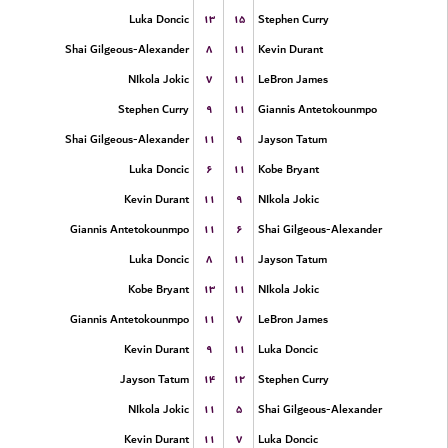
۱۳
۱۵
Luka Doncic
Stephen Curry
۸
۱۱
Shai Gilgeous-Alexander
Kevin Durant
۷
۱۱
NIkola Jokic
LeBron James
۹
۱۱
Stephen Curry
Giannis Antetokounmpo
۱۱
۹
Shai Gilgeous-Alexander
Jayson Tatum
۶
۱۱
Luka Doncic
Kobe Bryant
۱۱
۹
Kevin Durant
NIkola Jokic
۱۱
۶
Giannis Antetokounmpo
Shai Gilgeous-Alexander
۸
۱۱
Luka Doncic
Jayson Tatum
۱۳
۱۱
Kobe Bryant
NIkola Jokic
۱۱
۷
Giannis Antetokounmpo
LeBron James
۹
۱۱
Kevin Durant
Luka Doncic
۱۴
۱۲
Jayson Tatum
Stephen Curry
۱۱
۵
NIkola Jokic
Shai Gilgeous-Alexander
۱۱
۷
Kevin Durant
Luka Doncic