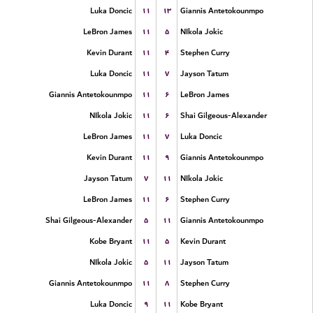
۱۱
۱۳
Luka Doncic
Giannis Antetokounmpo
۱۱
۵
LeBron James
NIkola Jokic
۱۱
۴
Kevin Durant
Stephen Curry
۱۱
۷
Luka Doncic
Jayson Tatum
۱۱
۶
Giannis Antetokounmpo
LeBron James
۱۱
۶
NIkola Jokic
Shai Gilgeous-Alexander
۱۱
۷
LeBron James
Luka Doncic
۱۱
۹
Kevin Durant
Giannis Antetokounmpo
۷
۱۱
Jayson Tatum
NIkola Jokic
۱۱
۶
LeBron James
Stephen Curry
۵
۱۱
Shai Gilgeous-Alexander
Giannis Antetokounmpo
۱۱
۵
Kobe Bryant
Kevin Durant
۵
۱۱
NIkola Jokic
Jayson Tatum
۱۱
۸
Giannis Antetokounmpo
Stephen Curry
۹
۱۱
Luka Doncic
Kobe Bryant