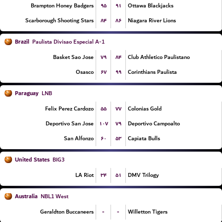
۹۵
۹۱
Brampton Honey Badgers
Ottawa Blackjacks
۸۴
۸۶
Scarborough Shooting Stars
Niagara River Lions
Brazil
Paulista Divisao Especial A-1
۷۹
۸۴
Basket Sao Jose
Club Athletico Paulistano
۶۷
۹۹
Osasco
Corinthians Paulista
Paraguay
LNB
۵۵
۷۷
Felix Perez Cardozo
Colonias Gold
۱۰۷
۷۹
Deportivo San Jose
Deportivo Campoalto
۶۰
۵۳
San Alfonzo
Capiata Bulls
United States
BIG3
۳۴
۵۱
LA Riot
DMV Trilogy
Australia
NBL1 West
-
-
Geraldton Buccaneers
Willetton Tigers