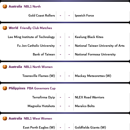
Australia
NBL1 North
-
-
Gold Coast Rollers
Ipswich Force
World
Friendly Club Matches
-
-
Lee Ming Institute of Technology
Keelung Black Kites
-
-
Fu Jen Catholic University
National Taiwan University of Arts
-
-
Bank of Taiwan
National Formosa University
Australia
NBL1 North Women
-
-
Townsville Flames (W)
Mackay Meteorettes (W)
Philippines
PBA Governors Cup
-
-
Terrafirma Dyip
NLEX Road Warriors
-
-
Magnolia Hotshots
Meralco Bolts
Australia
NBL1 West Women
-
-
East Perth Eagles (W)
Goldfields Giants (W)