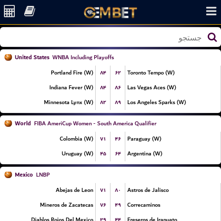
United States
WNBA Including Playoffs
۸۴
۶۲
Portland Fire (W)
Toronto Tempo (W)
۸۴
۸۶
Indiana Fever (W)
Las Vegas Aces (W)
۸۲
۸۹
Minnesota Lynx (W)
Los Angeles Sparks (W)
World
FIBA AmeriCup Women - South America Qualifier
۷۱
۴۶
Colombia (W)
Paraguay (W)
۴۵
۶۴
Uruguay (W)
Argentina (W)
Mexico
LNBP
۷۱
۸۰
Abejas de Leon
Astros de Jalisco
۷۶
۴۹
Mineros de Zacatecas
Correcaminos
۳۹
۴۴
Diablos Rojos Del Mexico
Freseros de Irapuato