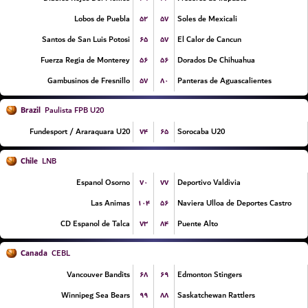
۵۲
۵۷
Lobos de Puebla
Soles de Mexicali
۶۵
۵۷
Santos de San Luis Potosi
El Calor de Cancun
۵۶
۵۶
Fuerza Regia de Monterey
Dorados De Chihuahua
۵۷
۸۰
Gambusinos de Fresnillo
Panteras de Aguascalientes
Brazil
Paulista FPB U20
۷۴
۶۵
Fundesport / Araraquara U20
Sorocaba U20
Chile
LNB
۷۰
۷۷
Espanol Osorno
Deportivo Valdivia
۱۰۴
۵۶
Las Animas
Naviera Ulloa de Deportes Castro
۷۳
۸۴
CD Espanol de Talca
Puente Alto
Canada
CEBL
۶۸
۶۹
Vancouver Bandits
Edmonton Stingers
۹۹
۸۸
Winnipeg Sea Bears
Saskatchewan Rattlers