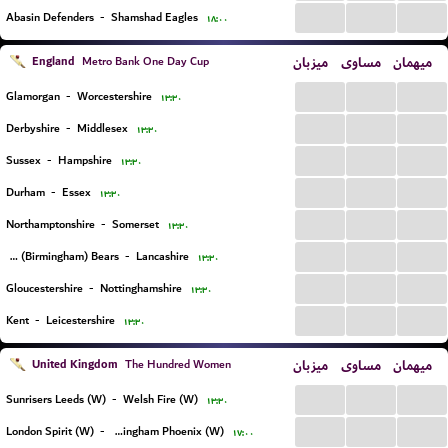
...
...
...
Abasin Defenders
-
Shamshad Eagles
۱۸:۰۰
England
میزبان
مساوی
میهمان
Metro Bank One Day Cup
...
...
...
Glamorgan
-
Worcestershire
۱۳:۳۰
...
...
...
Derbyshire
-
Middlesex
۱۳:۳۰
...
...
...
Sussex
-
Hampshire
۱۳:۳۰
...
...
...
Durham
-
Essex
۱۳:۳۰
...
...
...
Northamptonshire
-
Somerset
۱۳:۳۰
...
...
...
Warwickshire (Birmingham) Bears
-
Lancashire
۱۳:۳۰
...
...
...
Gloucestershire
-
Nottinghamshire
۱۳:۳۰
...
...
...
Kent
-
Leicestershire
۱۳:۳۰
United Kingdom
میزبان
مساوی
میهمان
The Hundred Women
...
...
...
Sunrisers Leeds (W)
-
Welsh Fire (W)
۱۳:۳۰
...
...
...
London Spirit (W)
-
Birmingham Phoenix (W)
۱۷:۰۰