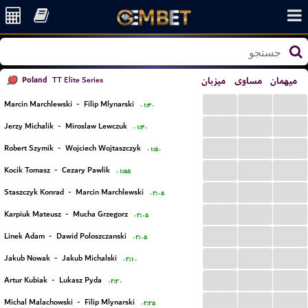
Poland
میزبان
مساوی
میهمان
TT Elite Series
...
...
...
Marcin Marchlewski
-
Filip Mlynarski
۰۱:۴۰
...
...
...
Jerzy Michalik
-
Miroslaw Lewczuk
۰۱:۴۰
...
...
...
Robert Szymik
-
Wojciech Wojtaszczyk
۰۱:۵۰
...
...
...
Kocik Tomasz
-
Cezary Pawlik
۰۱:۵۵
...
...
...
Staszczyk Konrad
-
Marcin Marchlewski
۰۲:۰۵
...
...
...
Karpiuk Mateusz
-
Mucha Grzegorz
۰۲:۰۵
...
...
...
Linek Adam
-
Dawid Poloszczanski
۰۲:۰۵
...
...
...
Jakub Nowak
-
Jakub Michalski
۰۲:۱۰
...
...
...
Artur Kubiak
-
Lukasz Pyda
۰۲:۲۰
...
...
...
Michal Malachowski
-
Filip Mlynarski
۰۲:۲۵