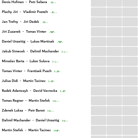
...
...
...
Denis Hofman
-
Petr Sebera
۰۶:۰۰
...
...
...
Plachy Jiri
-
Vladimir Postelt
۰۶:۰۰
...
...
...
Jan Trefny
-
Jiri Dedek
۰۶:۰۰
...
...
...
Jiri Zuzanek
-
Tomas Vinter
۰۹:۳۰
...
...
...
Daniel Unzeitig
-
Lukas Martinak
۰۹:۳۰
...
...
...
Jakub Simecek
-
Dalimil Machander
۱۰:۰۰
...
...
...
Miroslav Barta
-
Lubor Sulava
۱۰:۰۰
...
...
...
Tomas Vinter
-
Frantisek Pusch
۱۰:۳۰
...
...
...
Julius Didi
-
Martin Tacinec
۱۰:۳۰
...
...
...
Radek Adamczyk
-
David Vavrecka
۱۰:۳۰
...
...
...
Tomas Regner
-
Martin Stefek
۱۱:۰۰
...
...
...
Zdenek Luksa
-
Petr Banot
۱۱:۰۰
...
...
...
Dalimil Machander
-
Daniel Unzeitig
۱۱:۰۰
...
...
...
Martin Stefek
-
Martin Tacinec
۱۱:۳۰