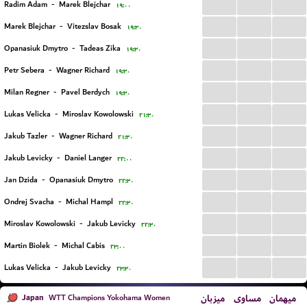
...
...
...
Radim Adam
-
Marek Blejchar
۱۹:۰۰
...
...
...
Marek Blejchar
-
Vitezslav Bosak
۱۹:۳۰
...
...
...
Opanasiuk Dmytro
-
Tadeas Zika
۱۹:۳۰
...
...
...
Petr Sebera
-
Wagner Richard
۱۹:۳۰
...
...
...
Milan Regner
-
Pavel Berdych
۱۹:۳۰
...
...
...
Lukas Velicka
-
Miroslav Kowolowski
۲۱:۳۰
...
...
...
Jakub Tazler
-
Wagner Richard
۲۱:۳۰
...
...
...
Jakub Levicky
-
Daniel Langer
۲۲:۰۰
...
...
...
Jan Dzida
-
Opanasiuk Dmytro
۲۲:۳۰
...
...
...
Ondrej Svacha
-
Michal Hampl
۲۲:۳۰
...
...
...
Miroslav Kowolowski
-
Jakub Levicky
۲۲:۳۰
...
...
...
Martin Biolek
-
Michal Cabis
۲۳:۰۰
...
...
...
Lukas Velicka
-
Jakub Levicky
۲۳:۳۰
Japan
میزبان
مساوی
میهمان
WTT Champions Yokohama Women