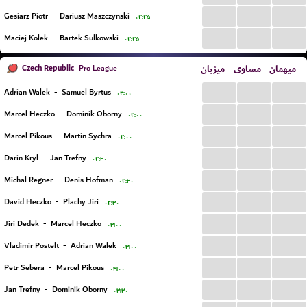
...
...
...
Gesiarz Piotr
-
Dariusz Maszczynski
۰۲:۲۵
...
...
...
Maciej Kolek
-
Bartek Sulkowski
۰۲:۲۵
Czech Republic
میزبان
مساوی
میهمان
Pro League
...
...
...
Adrian Walek
-
Samuel Byrtus
۰۲:۰۰
...
...
...
Marcel Heczko
-
Dominik Oborny
۰۲:۰۰
...
...
...
Marcel Pikous
-
Martin Sychra
۰۲:۰۰
...
...
...
Darin Kryl
-
Jan Trefny
۰۲:۳۰
...
...
...
Michal Regner
-
Denis Hofman
۰۲:۳۰
...
...
...
David Heczko
-
Plachy Jiri
۰۲:۳۰
...
...
...
Jiri Dedek
-
Marcel Heczko
۰۳:۰۰
...
...
...
Vladimir Postelt
-
Adrian Walek
۰۳:۰۰
...
...
...
Petr Sebera
-
Marcel Pikous
۰۳:۰۰
...
...
...
Jan Trefny
-
Dominik Oborny
۰۳:۳۰