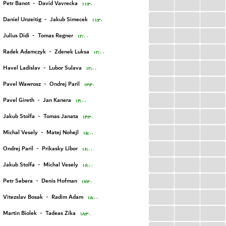
...
...
...
Petr Banot
-
David Vavrecka
۱۱:۳۰
...
...
...
Daniel Unzeitig
-
Jakub Simecek
۱۱:۳۰
...
...
...
Julius Didi
-
Tomas Regner
۱۲:۰۰
...
...
...
Radek Adamczyk
-
Zdenek Luksa
۱۲:۰۰
...
...
...
Havel Ladislav
-
Lubor Sulava
۱۲:۰۰
...
...
...
Pavel Wawrosz
-
Ondrej Paril
۱۳:۳۰
...
...
...
Pavel Gireth
-
Jan Kanera
۱۴:۰۰
...
...
...
Jakub Stolfa
-
Tomas Janata
۱۴:۳۰
...
...
...
Michal Vesely
-
Matej Nohejl
۱۵:۰۰
...
...
...
Ondrej Paril
-
Prikasky Libor
۱۶:۰۰
...
...
...
Jakub Stolfa
-
Michal Vesely
۱۶:۰۰
...
...
...
Petr Sebera
-
Denis Hofman
۱۷:۳۰
...
...
...
Vitezslav Bosak
-
Radim Adam
۱۸:۰۰
...
...
...
Martin Biolek
-
Tadeas Zika
۱۸:۳۰