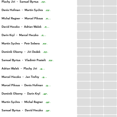
...
...
...
Plachy Jiri
-
Samuel Byrtus
۰۳:۳۰
...
...
...
Denis Hofman
-
Martin Sychra
۰۳:۳۰
...
...
...
Michal Regner
-
Marcel Pikous
۰۴:۰۰
...
...
...
David Heczko
-
Adrian Walek
۰۴:۰۰
...
...
...
Darin Kryl
-
Marcel Heczko
۰۴:۰۰
...
...
...
Martin Sychra
-
Petr Sebera
۰۴:۳۰
...
...
...
Dominik Oborny
-
Jiri Dedek
۰۴:۳۰
...
...
...
Samuel Byrtus
-
Vladimir Postelt
۰۴:۳۰
...
...
...
Adrian Walek
-
Plachy Jiri
۰۵:۰۰
...
...
...
Marcel Heczko
-
Jan Trefny
۰۵:۰۰
...
...
...
Marcel Pikous
-
Denis Hofman
۰۵:۰۰
...
...
...
Dominik Oborny
-
Darin Kryl
۰۵:۳۰
...
...
...
Martin Sychra
-
Michal Regner
۰۵:۳۰
...
...
...
Samuel Byrtus
-
David Heczko
۰۵:۳۰