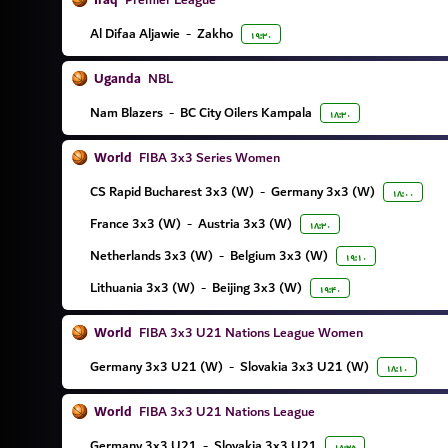
Iraq
Al Difaa Aljawie
-
Zakho
۱۹:۳۰
Uganda
NBL
Nam Blazers
-
BC City Oilers Kampala
۱۸:۳۰
World
FIBA 3x3 Series Women
CS Rapid Bucharest 3x3 (W)
-
Germany 3x3 (W)
۱۸:۰۰
France 3x3 (W)
-
Austria 3x3 (W)
۱۸:۳۰
Netherlands 3x3 (W)
-
Belgium 3x3 (W)
۱۹:۱۰
Lithuania 3x3 (W)
-
Beijing 3x3 (W)
۱۹:۴۰
World
FIBA 3x3 U21 Nations League Women
Germany 3x3 U21 (W)
-
Slovakia 3x3 U21 (W)
۱۸:۱۰
World
FIBA 3x3 U21 Nations League
Germany 3x3 U21
-
Slovakia 3x3 U21