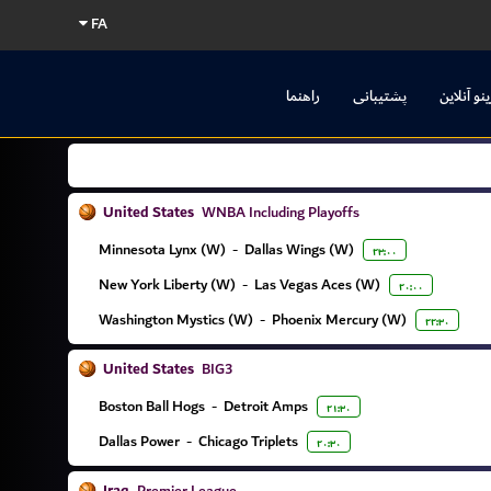
FA
ینو آنلاین
پشتیبانی
راهنما
United States
WNBA Including Playoffs
Minnesota Lynx (W)
-
Dallas Wings (W)
۲۳:۰۰
New York Liberty (W)
-
Las Vegas Aces (W)
۲۰:۰۰
Washington Mystics (W)
-
Phoenix Mercury (W)
۲۲:۳۰
United States
BIG3
Boston Ball Hogs
-
Detroit Amps
۲۱:۳۰
Dallas Power
-
Chicago Triplets
۲۰:۳۰
Premier League