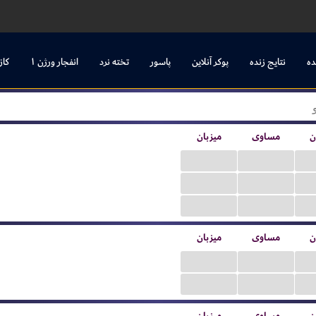
ده
نتایج زنده
پوکر آنلاین
پاسور
تخته نرد
انفجار ورژن ۱
کاز
ن
مساوی
میزبان
...
...
...
...
...
...
ن
مساوی
میزبان
...
...
...
...