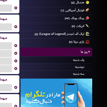
میهما
هندبال
(۵)
...
فوتبال آمریکایی
(۱)
پینگ پونگ
میهما
(۹۴)
کریکت
...
(۴)
لیگ آف لجندز (League of Legend)
(۵)
میهما
بازی دوتا
(۴)
...
روز ها
...
یک شنبه
...
دوشنبه
...
سه شنبه
میهما
...
میهما
...