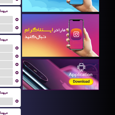
میهما
...
...
میهما
...
...
...
...
...
میهما
...
میهما