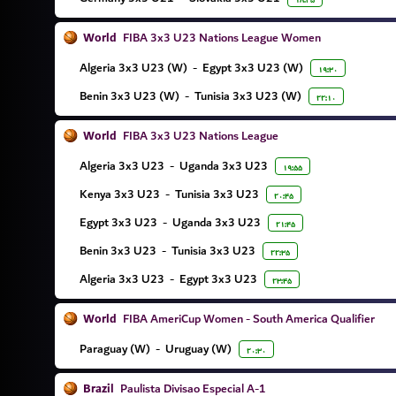
۱۸:۳۵
World
FIBA 3x3 U23 Nations League Women
Algeria 3x3 U23 (W)
-
Egypt 3x3 U23 (W)
۱۹:۳۰
Benin 3x3 U23 (W)
-
Tunisia 3x3 U23 (W)
۲۲:۱۰
World
FIBA 3x3 U23 Nations League
Algeria 3x3 U23
-
Uganda 3x3 U23
۱۹:۵۵
Kenya 3x3 U23
-
Tunisia 3x3 U23
۲۰:۴۵
Egypt 3x3 U23
-
Uganda 3x3 U23
۲۱:۴۵
Benin 3x3 U23
-
Tunisia 3x3 U23
۲۲:۳۵
Algeria 3x3 U23
-
Egypt 3x3 U23
۲۳:۴۵
World
FIBA AmeriCup Women - South America Qualifier
Paraguay (W)
-
Uruguay (W)
۲۰:۳۰
Brazil
Paulista Divisao Especial A-1