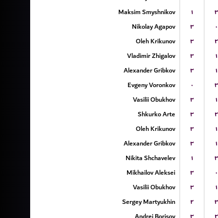
Maksim Smyshnikov
۱
۳
Nikolay Agapov
۳
۰
Oleh Krikunov
۳
۲
Vladimir Zhigalov
۳
۱
Alexander Gribkov
۳
۱
Evgeny Voronkov
۰
۳
Vasilii Obukhov
۳
۱
Shkurko Arte
۳
۲
Oleh Krikunov
۳
۱
Alexander Gribkov
۳
۱
Nikita Shchavelev
۱
۳
Mikhailov Aleksei
۳
۰
Vasilii Obukhov
۳
۱
Sergey Martyukhin
۲
۳
Andrei Borisov
۳
۲