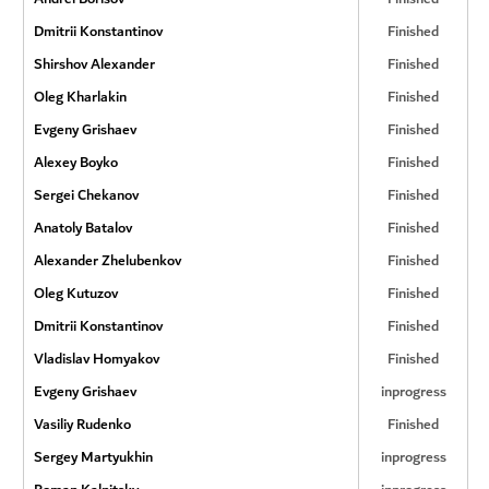
Dmitrii Konstantinov
Finished
Shirshov Alexander
Finished
Oleg Kharlakin
Finished
Evgeny Grishaev
Finished
Alexey Boyko
Finished
Sergei Chekanov
Finished
Anatoly Batalov
Finished
Alexander Zhelubenkov
Finished
Oleg Kutuzov
Finished
Dmitrii Konstantinov
Finished
Vladislav Homyakov
Finished
Evgeny Grishaev
inprogress
Vasiliy Rudenko
Finished
Sergey Martyukhin
inprogress