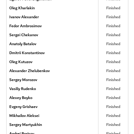
Oleg Kharlakin
Finished
Ivanov Alexander
Finished
Fedor Ambrosimov
Finished
Sergei Chekanov
Finished
Anatoly Batalov
Finished
Dmitrii Konstantinov
Finished
Oleg Kutuzov
Finished
Alexander Zhelubenkov
Finished
Sergey Morozov
Finished
Vasiliy Rudenko
Finished
Alexey Boyko
Finished
Evgeny Grishaev
Finished
Mikhailov Aleksei
Finished
Sergey Martyukhin
Finished
Andrei Borisov
Finished