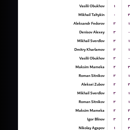
Vasilii Obukhov
۱
۳
Mikhail Taltykin
۰
۳
Aleksandr Fedorov
۳
۱
Denisov Alexey
۳
۰
Mikhail Sverdlov
۳
۱
Dmitry Kharlamov
۳
۱
Vasilii Obukhov
۳
۰
Maksim Mameka
۲
۳
Roman Sitnikov
۳
۱
Aleksei Zubov
۲
۳
Mikhail Sverdlov
۳
۱
Roman Sitnikov
۳
۱
Maksim Mameka
۲
۳
Igor Blinov
۳
۲
Nikolay Agapov
۱
۳