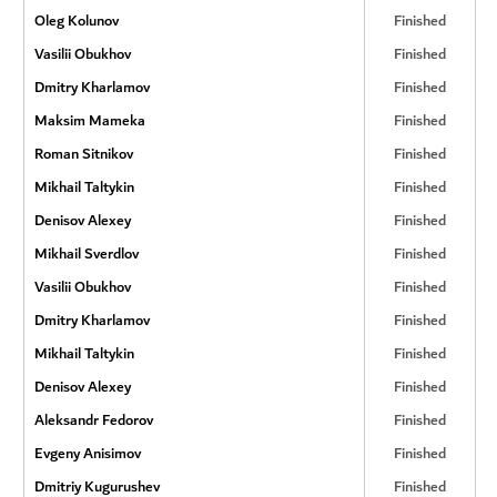
Oleg Kolunov
Finished
Vasilii Obukhov
Finished
Dmitry Kharlamov
Finished
Maksim Mameka
Finished
Roman Sitnikov
Finished
Mikhail Taltykin
Finished
Denisov Alexey
Finished
Mikhail Sverdlov
Finished
Vasilii Obukhov
Finished
Dmitry Kharlamov
Finished
Mikhail Taltykin
Finished
Denisov Alexey
Finished
Aleksandr Fedorov
Finished
Evgeny Anisimov
Finished
Dmitriy Kugurushev
Finished