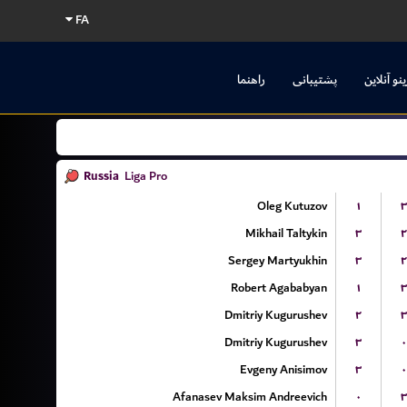
FA
ینو آنلاین
پشتیبانی
راهنما
Russia
Liga Pro
Oleg Kutuzov
۱
۳
Mikhail Taltykin
۳
۲
Sergey Martyukhin
۳
۲
Robert Agababyan
۱
۳
Dmitriy Kugurushev
۲
۳
Dmitriy Kugurushev
۳
۰
Evgeny Anisimov
۳
۰
Afanasev Maksim Andreevich
۰
۳