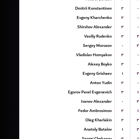
Dmitrii Konstantinov
۳
۰
Evgeny Kharchenko
۳
۰
Shirshov Alexander
۳
۰
Vasiliy Rudenko
۳
۲
Sergey Morozov
۰
۳
Vladislav Homyakov
۳
۰
Alexey Boyko
۳
۰
Evgeny Grishaev
۱
۳
Anton Yudin
۳
۰
Egorov Pavel Evgenevich
۳
۱
Ivanov Alexander
۰
۳
Fedor Ambrosimov
۳
۱
Oleg Kharlakin
۲
۳
Anatoly Batalov
۱
۳
Sergei Chekanov
۳
۱