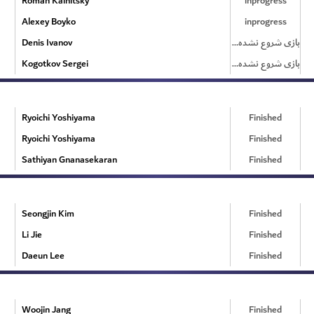
Roman Kalnitsky
inprogress
Alexey Boyko
inprogress
Denis Ivanov
بازی شروع نشده است
Kogotkov Sergei
بازی شروع نشده است
Ryoichi Yoshiyama
Finished
Ryoichi Yoshiyama
Finished
Sathiyan Gnanasekaran
Finished
Seongjin Kim
Finished
Li Jie
Finished
Daeun Lee
Finished
Woojin Jang
Finished