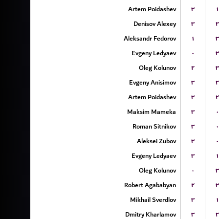
Artem Poidashev
۳
۱
Denisov Alexey
۳
۲
Aleksandr Fedorov
۱
۳
Evgeny Ledyaev
۰
۳
Oleg Kolunov
۲
۳
Evgeny Anisimov
۳
۲
Artem Poidashev
۳
۲
Maksim Mameka
۳
۰
Roman Sitnikov
۳
۰
Aleksei Zubov
۳
۰
Evgeny Ledyaev
۳
۱
Oleg Kolunov
۰
۳
Robert Agababyan
۲
۳
Mikhail Sverdlov
۳
۱
Dmitry Kharlamov
۳
۲