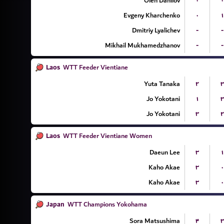
Oleh Danilov
۰
۰
Evgeny Kharchenko
۰
۱
Dmitriy Lyalichev
-
-
Mikhail Mukhamedzhanov
-
-
Laos
WTT Feeder Vientiane
Yuta Tanaka
۲
۳
Jo Yokotani
۱
۳
Jo Yokotani
۳
۲
Laos
WTT Feeder Vientiane Women
Daeun Lee
۳
۱
Kaho Akae
۳
۰
Kaho Akae
۳
۰
Japan
WTT Champions Yokohama
Sora Matsushima
۴
۳