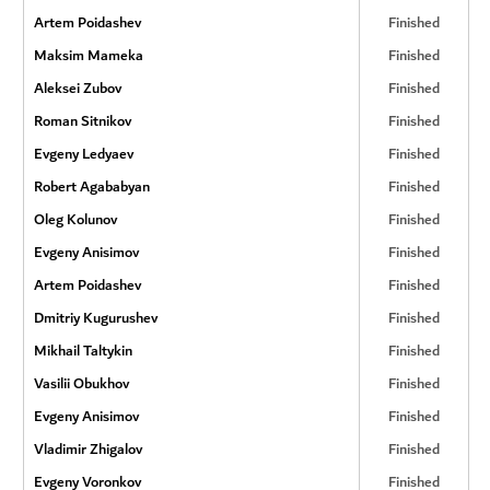
Artem Poidashev
Finished
Maksim Mameka
Finished
Aleksei Zubov
Finished
Roman Sitnikov
Finished
Evgeny Ledyaev
Finished
Robert Agababyan
Finished
Oleg Kolunov
Finished
Evgeny Anisimov
Finished
Artem Poidashev
Finished
Dmitriy Kugurushev
Finished
Mikhail Taltykin
Finished
Vasilii Obukhov
Finished
Evgeny Anisimov
Finished
Vladimir Zhigalov
Finished
Evgeny Voronkov
Finished