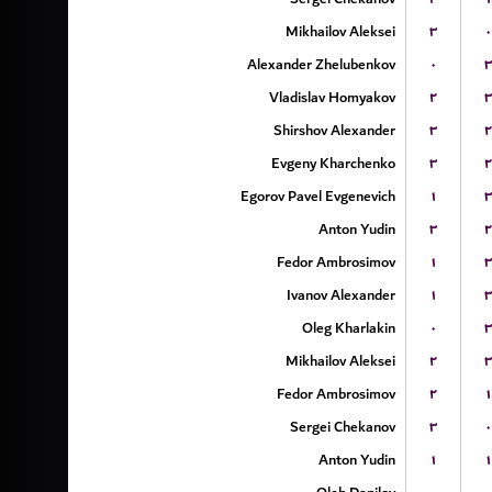
Mikhailov Aleksei
۳
۰
Alexander Zhelubenkov
۰
۳
Vladislav Homyakov
۲
۳
Shirshov Alexander
۳
۲
Evgeny Kharchenko
۳
۲
Egorov Pavel Evgenevich
۱
۳
Anton Yudin
۳
۲
Fedor Ambrosimov
۱
۳
Ivanov Alexander
۱
۳
Oleg Kharlakin
۰
۳
Mikhailov Aleksei
۲
۳
Fedor Ambrosimov
۲
۱
Sergei Chekanov
۳
۰
Anton Yudin
۱
۱