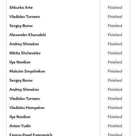
Shkurko Arte
Finished
Vladislav Turnaev
Finished
Sergey Burov
Finished
Alexander Khurudzhi
Finished
Andrey Shmakov
Finished
Nikita Shchavelev
Finished
Ilya Novikov
Finished
Maksim Smyshnikov
Finished
Sergey Burov
Finished
Andrey Shmakov
Finished
Vladislav Turnaev
Finished
Vladislav Homyakov
Finished
Ilya Novikov
Finished
Anton Yudin
Finished
Egorov Pavel Evgenevich
Finished