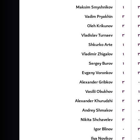
Maksim Smyshnikov
۱
۳
Vadim Pryakhin
۲
۳
Oleh Krikunov
۲
۳
Vladislav Turnaev
۳
۲
Shkurko Arte
۱
۳
Vladimir Zhigalov
۱
۳
Sergey Burov
۱
۳
Evgeny Voronkov
۱
۳
Alexander Gribkov
۳
۰
Vasilii Obukhov
۳
۱
Alexander Khurudzhi
۲
۳
Andrey Shmakov
۳
۰
Nikita Shchavelev
۳
۰
Igor Blinov
۰
۳
Ilya Novikov
۳
۰