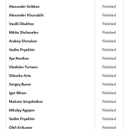
Alexander Gribkov
Finished
Alexander Khurudzhi
Finished
Vasilii Obukhov
Finished
Nikita Shchavelev
Finished
Andrey Shmakov
Finished
Vadim Pryakhin
Finished
Ilya Novikov
Finished
Vladislav Turnaev
Finished
Shkurko Arte
Finished
Sergey Burov
Finished
Igor Blinov
Finished
Maksim Smyshnikov
Finished
Nikolay Agapov
Finished
Vadim Pryakhin
Finished
Oleh Krikunov
Finished