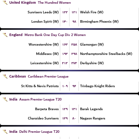
United Kingdom
The Hundred Women
۱۲۲
۱۲۱
Sunrisers Leeds (W)
Welsh Fire (W)
۱۴۰
۹۸
London Spirit (W)
Birmingham Phoenix (W)
England
Metro Bank One Day Cup Div 2 Women
۱۶۳
۳۵۸
Worcestershire (W)
Glamorgan (W)
۱۹۳
۲۹۸
Middlesex (W)
Northamptonshire Steelbacks (W)
۲۱۲
۲۷۲
Leicestershire (W)
Derbyshire (W)
Caribbean
Caribbean Premier League
۱۰۹
۹۴
St Kitts & Nevis Patriots
Trinbago Knight Riders
India
Assam Premier League T20
۱۲۹
۱۳۱
Barpeta Braves
Barak Legends
۱۳۹
۸۰
Charaideo Sunrisers
Nagaon Rangers
India
Delhi Premier League T20