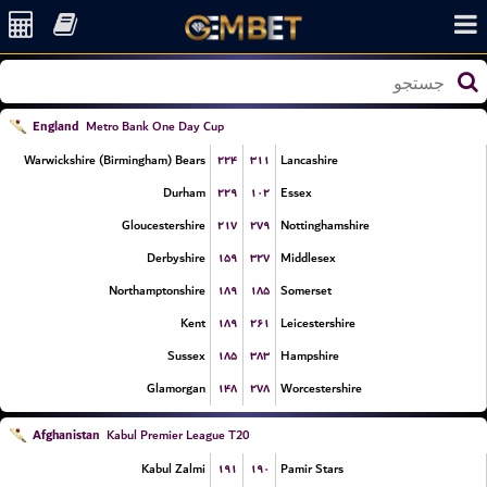
England
Metro Bank One Day Cup
۲۲۴
۳۱۱
Warwickshire (Birmingham) Bears
Lancashire
۲۲۹
۱۰۲
Durham
Essex
۲۱۷
۲۷۹
Gloucestershire
Nottinghamshire
۱۵۹
۳۲۷
Derbyshire
Middlesex
۱۸۹
۱۸۵
Northamptonshire
Somerset
۱۸۹
۲۶۱
Kent
Leicestershire
۱۸۵
۳۸۳
Sussex
Hampshire
۱۴۸
۲۷۸
Glamorgan
Worcestershire
Afghanistan
Kabul Premier League T20
۱۹۱
۱۹۰
Kabul Zalmi
Pamir Stars