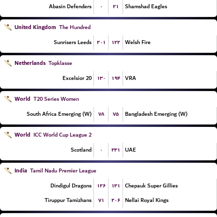
۰
۲۱
Abasin Defenders
Shamshad Eagles
United Kingdom
The Hundred
۲۰۱
۱۲۲
Sunrisers Leeds
Welsh Fire
Netherlands
Topklasse
۱۳۰
۱۹۴
Excelsior 20
VRA
World
T20 Series Women
۷۸
۷۵
South Africa Emerging (W)
Bangladesh Emerging (W)
World
ICC World Cup League 2
۰
۲۳۱
Scotland
UAE
India
Tamil Nadu Premier League
۱۲۶
۱۳۱
Dindigul Dragons
Chepauk Super Gillies
۷۱
۲۰۶
Tiruppur Tamizhans
Nellai Royal Kings