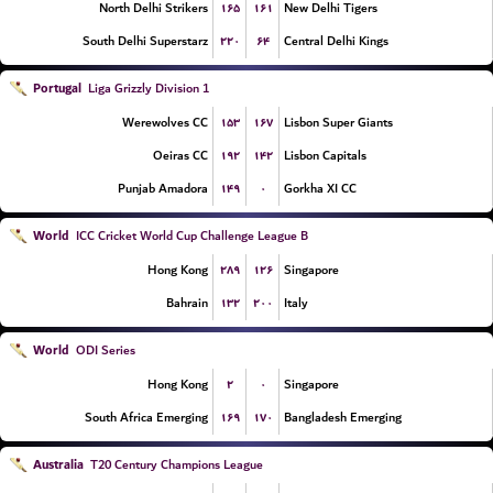
۱۶۵
۱۶۱
North Delhi Strikers
New Delhi Tigers
۲۲۰
۶۴
South Delhi Superstarz
Central Delhi Kings
Portugal
Liga Grizzly Division 1
۱۵۳
۱۶۷
Werewolves CC
Lisbon Super Giants
۱۹۲
۱۴۲
Oeiras CC
Lisbon Capitals
۱۴۹
۰
Punjab Amadora
Gorkha XI CC
World
ICC Cricket World Cup Challenge League B
۲۸۹
۱۲۶
Hong Kong
Singapore
۱۳۲
۲۰۰
Bahrain
Italy
World
ODI Series
۲
۰
Hong Kong
Singapore
۱۶۹
۱۷۰
South Africa Emerging
Bangladesh Emerging
Australia
T20 Century Champions League