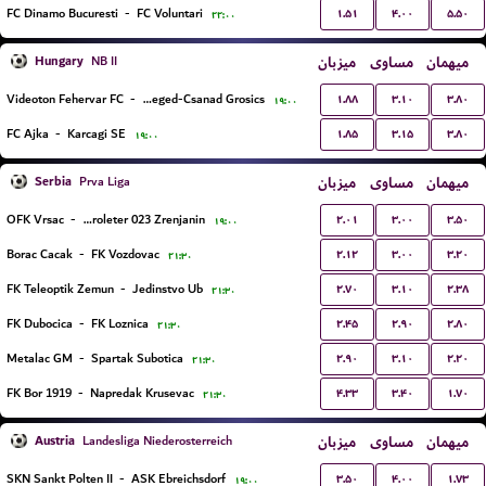
۱.۵۱
۴.۰۰
۵.۵۰
FC Dinamo Bucuresti
-
FC Voluntari
۲۲:۰۰
Hungary
میزبان
مساوی
میهمان
NB II
۱.۸۸
۳.۱۰
۳.۸۰
Videoton Fehervar FC
-
Szeged-Csanad Grosics
۱۹:۰۰
۱.۸۵
۳.۱۵
۳.۸۰
FC Ajka
-
Karcagi SE
۱۹:۰۰
Serbia
میزبان
مساوی
میهمان
Prva Liga
۲.۰۱
۳.۰۰
۳.۵۰
OFK Vrsac
-
FK Proleter 023 Zrenjanin
۱۹:۰۰
۲.۱۲
۳.۰۰
۳.۲۰
Borac Cacak
-
FK Vozdovac
۲۱:۳۰
۲.۷۰
۳.۱۰
۲.۳۸
FK Teleoptik Zemun
-
Jedinstvo Ub
۲۱:۳۰
۲.۴۵
۲.۹۰
۲.۸۰
FK Dubocica
-
FK Loznica
۲۱:۳۰
۲.۹۰
۳.۱۰
۲.۲۰
Metalac GM
-
Spartak Subotica
۲۱:۳۰
۴.۳۳
۳.۴۰
۱.۷۰
FK Bor 1919
-
Napredak Krusevac
۲۱:۳۰
Austria
میزبان
مساوی
میهمان
Landesliga Niederosterreich
۳.۵۰
۴.۰۰
۱.۷۳
SKN Sankt Polten II
-
ASK Ebreichsdorf
۱۹:۰۰