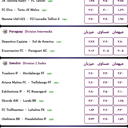
۱.۴۵
۴.۵۰
۴.۷۵
JK Tallinna Kalev
-
FC Tallinn
۱۵:۳۰
۳.۶۰
۴.۰۰
۱.۶۹
FC Elva
-
Tartu JK Welco
۱۵:۳۰
۲.۷۰
۳.۸۰
۱.۹۸
Nomme Utd U21
-
FCI Levadia Tallinn II
۱۹:۳۰
Paraguay
میزبان
مساوی
میهمان
Division Intermedia
۲.۳۸
۲.۹۰
۲.۸۰
Deportivo Capiata
-
Sol de America
۱۶:۳۰
۲.۱۲
۳.۰۵
۳.۰۵
Encarnacion FC
-
Paraguari AC
۱۶:۳۰
Sweden
میزبان
مساوی
میهمان
Division 1 Sodra
۲.۶۰
۳.۴۰
۲.۳۰
Tvaakers IF
-
Atvidabergs FF
۱۷:۳۰
۲.۶۰
۳.۴۰
۲.۳۰
Ariana Malmo FC
-
Trelleborgs FF
۱۴:۳۰
۲.۸۰
۳.۵۰
۲.۱۰
Eskilsminne IF
-
FC Rosengard
۱۴:۳۰
۴.۲۰
۳.۷۰
۱.۶۵
Skovde AIK
-
Lunds BK
۱۷:۳۰
۱.۸۲
۳.۶۰
۳.۳۰
FC Trollhaettan
-
Laholms FK
۱۷:۳۰
۴.۳۳
۳.۸۰
۱.۵۹
Utsiktens BK
-
Hassleholms IF
۱۸:۳۰