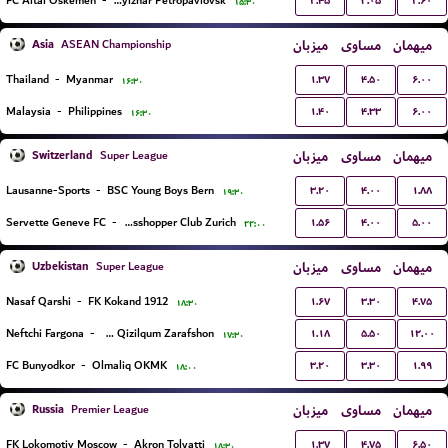
۲.۴۵
۳.۰۵
۲.۶۰
FC Altai Oskemen
-
FK Kyzylzhar Petropavlovsk
۱۵:۳۰
Asia
میزبان
مساوی
میهمان
ASEAN Championship
۱.۳۷
۴.۵۰
۶.۰۰
Thailand
-
Myanmar
۱۶:۳۰
۱.۴۰
۴.۳۳
۶.۰۰
Malaysia
-
Philippines
۱۶:۳۰
Switzerland
میزبان
مساوی
میهمان
Super League
۳.۲۰
۴.۰۰
۱.۸۸
Lausanne-Sports
-
BSC Young Boys Bern
۱۹:۳۰
۱.۵۶
۴.۰۰
۵.۰۰
Servette Geneve FC
-
Grasshopper Club Zurich
۲۲:۰۰
Uzbekistan
میزبان
مساوی
میهمان
Super League
۱.۶۷
۳.۳۰
۴.۷۵
Nasaf Qarshi
-
FK Kokand 1912
۱۸:۳۰
۱.۱۸
۵.۵۰
۱۲.۰۰
Neftchi Fargona
-
PFK Qizilqum Zarafshon
۱۷:۳۰
۳.۲۰
۳.۳۰
۱.۹۹
FC Bunyodkor
-
Olmaliq OKMK
۱۸:۰۰
Russia
میزبان
مساوی
میهمان
Premier League
۱.۳۷
۴.۷۵
۶.۵۰
FK Lokomotiv Moscow
-
Akron Tolyatti
۱۸:۳۰