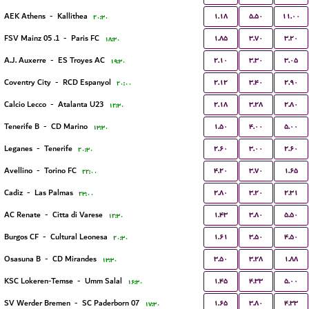
۱.۱۸
۵.۵۰
۱۱.۰۰
AEK Athens
-
Kallithea
۲۰:۳۰
۱.۸۵
۳.۷۰
۳.۲۰
1. FSV Mainz 05
-
Paris FC
۱۸:۳۰
۲.۱۰
۳.۳۰
۳.۰۵
A.J. Auxerre
-
ES Troyes AC
۱۹:۳۰
۲.۱۲
۳.۴۰
۲.۹۰
Coventry City
-
RCD Espanyol
۲۰:۰۰
۲.۱۸
۳.۲۸
۲.۸۰
Calcio Lecco
-
Atalanta U23
۱۲:۳۰
۱.۵۰
۴.۰۰
۵.۰۰
Tenerife B
-
CD Marino
۱۳:۳۰
۲.۶۰
۳.۰۰
۲.۶۰
Leganes
-
Tenerife
۲۰:۳۰
۴.۲۰
۳.۷۰
۱.۶۵
Avellino
-
Torino FC
۲۲:۰۰
۲.۸۰
۳.۲۰
۲.۳۱
Cadiz
-
Las Palmas
۲۳:۰۰
۱.۴۳
۳.۸۰
۵.۵۰
AC Renate
-
Citta di Varese
۱۲:۳۰
۱.۶۱
۳.۵۰
۴.۵۰
Burgos CF
-
Cultural Leonesa
۲۰:۳۰
۳.۵۰
۳.۲۸
۱.۸۸
Osasuna B
-
CD Mirandes
۱۳:۳۰
۱.۴۵
۴.۳۳
۵.۰۰
KSC Lokeren-Temse
-
Umm Salal
۱۶:۳۰
۱.۶۵
۳.۸۰
۴.۳۳
SV Werder Bremen
-
SC Paderborn 07
۱۷:۳۰