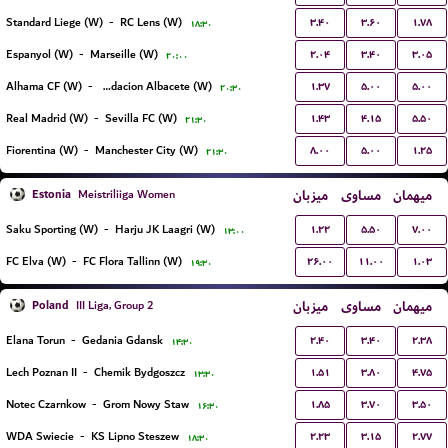
۳.۴۰
۳.۶۰
۱.۷۸
Standard Liege (W)
-
RC Lens (W)
۱۸:۳۰
۲.۰۴
۳.۴۰
۳.۰۵
Espanyol (W)
-
Marseille (W)
۲۰:۰۰
۱.۳۷
۵.۰۰
۵.۰۰
Alhama CF (W)
-
Fundacion Albacete (W)
۲۰:۳۰
۱.۴۳
۴.۱۵
۵.۵۰
Real Madrid (W)
-
Sevilla FC (W)
۲۱:۳۰
۸.۰۰
۵.۰۰
۱.۲۵
Fiorentina (W)
-
Manchester City (W)
۲۱:۳۰
Estonia
میزبان
مساوی
میهمان
Meistriliiga Women
۱.۲۲
۵.۵۰
۷.۰۰
Saku Sporting (W)
-
Harju JK Laagri (W)
۱۳:۰۰
۲۶.۰۰
۱۱.۰۰
۱.۰۳
FC Elva (W)
-
FC Flora Tallinn (W)
۱۹:۳۰
Poland
میزبان
مساوی
میهمان
III Liga, Group 2
۲.۴۰
۳.۴۰
۲.۳۸
Elana Torun
-
Gedania Gdansk
۱۴:۳۰
۱.۵۱
۳.۸۰
۴.۷۵
Lech Poznan II
-
Chemik Bydgoszcz
۱۳:۳۰
۱.۸۵
۳.۷۰
۳.۵۰
Notec Czarnkow
-
Grom Nowy Staw
۱۶:۳۰
۲.۲۳
۳.۱۵
۲.۷۷
WDA Swiecie
-
KS Lipno Steszew
۱۸:۳۰