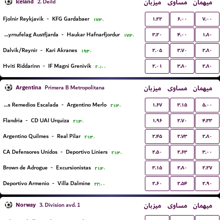
Iceland
میزبان
مساوی
میهمان
2. Deild
۱.۲۲
۶.۰۰
۷.۰۰
Fjolnir Reykjavik
-
KFG Gardabaer
۱۷:۳۰
۳.۲۰
۴.۰۰
۱.۸۰
Knattspyrnufelag Austfjarda
-
Haukar Hafnarfjordur
۱۷:۳۰
۲.۰۵
۳.۷۰
۲.۸۰
Dalvik/Reynir
-
Kari Akranes
۱۹:۳۰
۲.۰۱
۳.۸۰
۲.۸۰
Hviti Riddarinn
-
IF Magni Grenivik
۲۰:۰۰
Argentina
میزبان
مساوی
میهمان
Primera B Metropolitana
۱.۶۷
۳.۱۵
۵.۰۰
Talleres Remedios Escalada
-
Argentino Merlo
۲۱:۳۰
۱.۹۶
۲.۷۰
۴.۳۳
Flandria
-
CD UAI Urquiza
۲۱:۳۰
۲.۴۵
۲.۷۳
۲.۸۰
Argentino Quilmes
-
Real Pilar
۲۱:۳۰
۲.۵۰
۲.۶۳
۳.۰۰
CA Defensores Unidos
-
Deportivo Liniers
۲۱:۳۰
۳.۱۵
۲.۸۰
۲.۲۷
Brown de Adrogue
-
Excursionistas
۲۱:۳۰
۲.۶۰
۲.۵۴
۲.۹۰
Deportivo Armenio
-
Villa Dalmine
۲۲:۰۰
Norway
میزبان
مساوی
میهمان
3. Division avd. 1