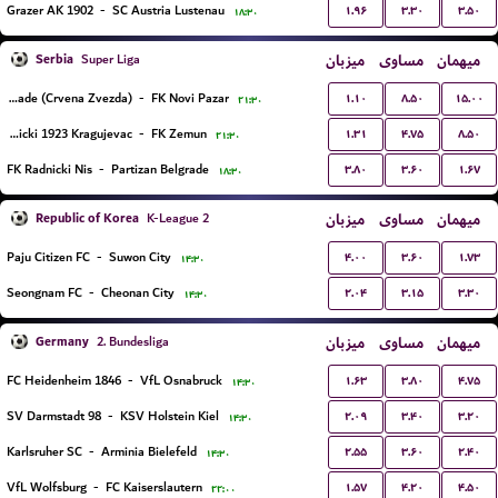
۱.۹۶
۳.۳۰
۳.۵۰
Grazer AK 1902
-
SC Austria Lustenau
۱۸:۳۰
Serbia
میزبان
مساوی
میهمان
Super Liga
۱.۱۰
۸.۵۰
۱۵.۰۰
FK Red Star Belgrade (Crvena Zvezda)
-
FK Novi Pazar
۲۱:۳۰
۱.۳۱
۴.۷۵
۸.۵۰
FK Radnicki 1923 Kragujevac
-
FK Zemun
۲۱:۳۰
۳.۸۰
۳.۶۰
۱.۶۷
FK Radnicki Nis
-
Partizan Belgrade
۱۸:۳۰
Republic of Korea
میزبان
مساوی
میهمان
K-League 2
۴.۰۰
۳.۶۰
۱.۷۳
Paju Citizen FC
-
Suwon City
۱۴:۳۰
۲.۰۴
۳.۱۵
۳.۳۰
Seongnam FC
-
Cheonan City
۱۴:۳۰
Germany
میزبان
مساوی
میهمان
2. Bundesliga
۱.۶۳
۳.۸۰
۴.۷۵
FC Heidenheim 1846
-
VfL Osnabruck
۱۴:۳۰
۲.۰۹
۳.۴۰
۳.۲۰
SV Darmstadt 98
-
KSV Holstein Kiel
۱۴:۳۰
۲.۵۵
۳.۶۰
۲.۴۰
Karlsruher SC
-
Arminia Bielefeld
۱۴:۳۰
۱.۵۷
۴.۲۰
۴.۵۰
VfL Wolfsburg
-
FC Kaiserslautern
۲۲:۰۰