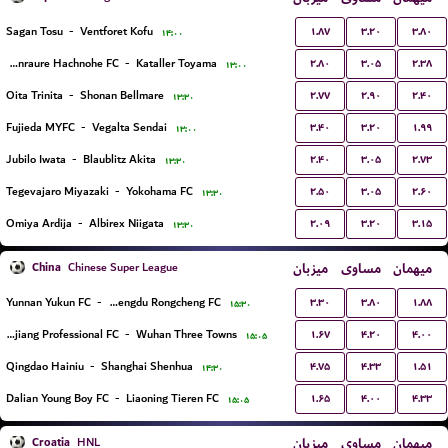
۱.۸۷
۳.۲۰
۳.۸۰
Sagan Tosu
-
Ventforet Kofu
۱۴:۰۰
۲.۸۰
۳.۰۵
۲.۳۸
Vanraure Hachnohe FC
-
Kataller Toyama
۱۳:۰۰
۲.۷۷
۲.۹۰
۲.۴۰
Oita Trinita
-
Shonan Bellmare
۱۳:۳۰
۳.۴۰
۳.۲۰
۱.۹۹
Fujieda MYFC
-
Vegalta Sendai
۱۳:۰۰
۲.۴۰
۳.۰۵
۲.۷۳
Jubilo Iwata
-
Blaublitz Akita
۱۳:۳۰
۲.۵۰
۳.۰۵
۲.۶۰
Tegevajaro Miyazaki
-
Yokohama FC
۱۳:۳۰
۲.۰۹
۳.۲۰
۳.۱۵
Omiya Ardija
-
Albirex Niigata
۱۳:۳۰
China
میزبان
مساوی
میهمان
Chinese Super League
۳.۳۰
۳.۸۰
۱.۸۸
Yunnan Yukun FC
-
Chengdu Rongcheng FC
۱۵:۳۰
۱.۶۷
۴.۲۰
۴.۰۰
Zhejiang Professional FC
-
Wuhan Three Towns
۱۵:۰۵
۴.۷۵
۴.۳۳
۱.۵۱
Qingdao Hainiu
-
Shanghai Shenhua
۱۴:۳۰
۱.۶۵
۴.۰۰
۴.۳۳
Dalian Young Boy FC
-
Liaoning Tieren FC
۱۵:۰۵
Croatia
میزبان
مساوی
میهمان
HNL