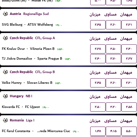
۵.۰۰
۴.۵۰
۱.۴۵
Bodo/Glimt (W)
-
Molde FK (W)
۱۹:۳۰
Austria
میزبان
مساوی
میهمان
Regionalliga Sud
۲.۴۵
۳.۶۰
۲.۳۱
SVG Bleiburg
-
ATSV Wolfsberg
۱۹:۰۰
Czech Republic
میزبان
مساوی
میهمان
CFL, Group A
۲.۳۸
۳.۵۰
۲.۴۰
FK Kraluv Dvur
-
Viktoria Plzen B
۱۸:۳۰
۲.۴۰
۳.۷۰
۲.۲۷
TJ Jiskra Domazlice
-
Sparta Prague B
۱۸:۳۰
Czech Republic
میزبان
مساوی
میهمان
CFL, Group B
۲.۴۵
۳.۶۰
۲.۳۰
Velke Hamry
-
Slovan Liberec B
۱۸:۳۰
Hungary
میزبان
مساوی
میهمان
NB I
۲.۵۰
۳.۲۰
۲.۵۸
Kisvarda FC
-
FC Ujpest
۱۹:۰۰
Romania
میزبان
مساوی
میهمان
Liga I
۱.۴۸
۴.۱۵
۵.۵۰
FC Farul Constanta
-
FC Csikszereda Miercurea Ciuc
۱۹:۰۰