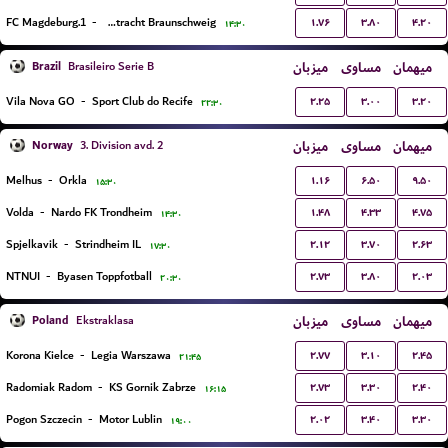
۱.۷۶
۳.۸۰
۴.۲۰
1.FC Magdeburg
-
TSV Eintracht Braunschweig
۱۴:۳۰
Brazil
میزبان
مساوی
میهمان
Brasileiro Serie B
۲.۲۵
۳.۰۰
۳.۲۰
Vila Nova GO
-
Sport Club do Recife
۲۲:۳۰
Norway
میزبان
مساوی
میهمان
3. Division avd. 2
۱.۱۶
۶.۵۰
۹.۵۰
Melhus
-
Orkla
۱۵:۳۰
۱.۴۸
۴.۳۳
۴.۷۵
Volda
-
Nardo FK Trondheim
۱۴:۳۰
۲.۱۲
۳.۷۰
۲.۶۳
Spjelkavik
-
Strindheim IL
۱۷:۳۰
۲.۷۳
۳.۸۰
۲.۰۳
NTNUI
-
Byasen Toppfotball
۲۰:۳۰
Poland
میزبان
مساوی
میهمان
Ekstraklasa
۲.۷۷
۳.۱۰
۲.۴۵
Korona Kielce
-
Legia Warszawa
۲۱:۴۵
۲.۷۳
۳.۳۰
۲.۴۰
Radomiak Radom
-
KS Gornik Zabrze
۱۶:۱۵
۲.۰۲
۳.۴۰
۳.۳۰
Pogon Szczecin
-
Motor Lublin
۱۹:۰۰