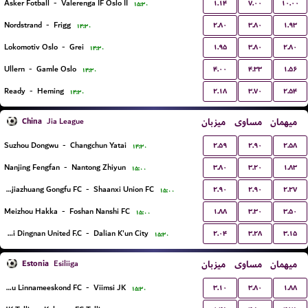
۱.۱۴
۷.۰۰
۱۰.۰۰
Asker Fotball
-
Valerenga IF Oslo II
۱۵:۳۰
۲.۸۰
۳.۸۰
۱.۹۳
Nordstrand
-
Frigg
۱۴:۳۰
۱.۹۵
۳.۸۰
۲.۸۰
Lokomotiv Oslo
-
Grei
۱۴:۳۰
۴.۰۰
۴.۳۳
۱.۵۶
Ullern
-
Gamle Oslo
۱۴:۳۰
۲.۱۸
۳.۷۰
۲.۵۴
Ready
-
Heming
۱۴:۳۰
China
میزبان
مساوی
میهمان
Jia League
۲.۵۹
۲.۹۰
۲.۵۸
Suzhou Dongwu
-
Changchun Yatai
۱۴:۳۰
۳.۸۰
۳.۲۰
۱.۸۳
Nanjing Fengfan
-
Nantong Zhiyun
۱۵:۰۰
۲.۹۰
۲.۹۰
۲.۲۷
Shijiazhuang Gongfu FC
-
Shaanxi Union FC
۱۵:۰۰
۱.۸۸
۳.۳۰
۳.۵۰
Meizhou Hakka
-
Foshan Nanshi FC
۱۵:۰۰
۲.۰۴
۳.۲۸
۳.۱۵
Jiangxi Dingnan United F.C
-
Dalian K'un City
۱۵:۳۰
Estonia
میزبان
مساوی
میهمان
Esiliiga
۳.۱۰
۳.۸۰
۱.۸۸
Maardu Linnameeskond FC
-
Viimsi JK
۱۵:۳۰