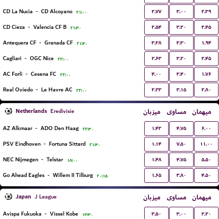
۲.۷۷
۳.۰۰
۲.۳۹
CD La Nucia
-
CD Alcoyano
۲۱:۰۰
۲.۵۴
۳.۲۰
۲.۴۵
CD Cieza
-
Valencia CF B
۲۱:۳۰
۳.۲۸
۳.۳۰
۱.۹۴
Antequera CF
-
Granada CF
۲۱:۳۰
۲.۶۳
۳.۲۰
۲.۴۵
Cagliari
-
OGC Nice
۲۲:۰۰
۴.۰۰
۳.۴۰
۱.۷۶
AC Forli
-
Cesena FC
۲۲:۰۰
۲.۲۳
۳.۱۵
۲.۸۰
Real Oviedo
-
Le Havre AC
۲۲:۰۰
Netherlands
میزبان
مساوی
میهمان
Eredivisie
۱.۴۲
۴.۷۵
۶.۰۰
AZ Alkmaar
-
ADO Den Haag
۲۲:۳۰
۱.۱۴
۷.۵۰
۱۱.۰۰
PSV Eindhoven
-
Fortuna Sittard
۲۱:۳۰
۱.۴۸
۴.۷۵
۵.۵۰
NEC Nijmegen
-
Telstar
۱۸:۰۰
۱.۶۵
۳.۸۰
۴.۵۰
Go Ahead Eagles
-
Willem II Tilburg
۲۰:۱۵
Japan
میزبان
مساوی
میهمان
J League
۳.۵۰
۳.۰۰
۲.۲۰
Avispa Fukuoka
-
Vissel Kobe
۱۳:۳۰