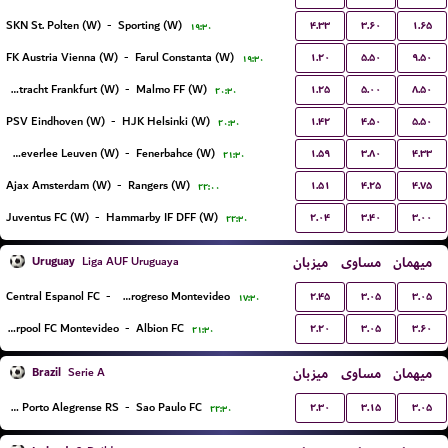
۴.۳۳
۳.۶۰
۱.۶۵
SKN St. Polten (W)
-
Sporting (W)
۱۹:۳۰
۱.۲۰
۵.۵۰
۹.۵۰
FK Austria Vienna (W)
-
Farul Constanta (W)
۱۹:۳۰
۱.۲۵
۵.۰۰
۸.۵۰
Eintracht Frankfurt (W)
-
Malmo FF (W)
۲۰:۳۰
۱.۴۲
۴.۵۰
۵.۵۰
PSV Eindhoven (W)
-
HJK Helsinki (W)
۲۰:۳۰
۱.۵۹
۳.۸۰
۴.۳۳
Oud-Heverlee Leuven (W)
-
Fenerbahce (W)
۲۱:۳۰
۱.۵۱
۴.۲۵
۴.۷۵
Ajax Amsterdam (W)
-
Rangers (W)
۲۲:۰۰
۲.۰۴
۳.۴۰
۳.۰۰
Juventus FC (W)
-
Hammarby IF DFF (W)
۲۲:۳۰
Uruguay
میزبان
مساوی
میهمان
Liga AUF Uruguaya
۲.۴۵
۳.۰۵
۳.۰۵
Central Espanol FC
-
CA Progreso Montevideo
۱۷:۳۰
۲.۲۰
۳.۰۵
۳.۶۰
Liverpool FC Montevideo
-
Albion FC
۲۱:۳۰
Brazil
میزبان
مساوی
میهمان
Serie A
۲.۳۰
۳.۱۵
۳.۰۵
Gremio Porto Alegrense RS
-
Sao Paulo FC
۲۲:۳۰