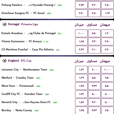
۲.۷۳
۳.۲۰
۲.۵۰
Pohang Steelers
-
Ulsan Hyundai Horang-i
۱۴:۳۰
۳.۷۰
۳.۵۰
۱.۹۲
Gimcheon Sangmu FC
-
FC Seoul
۱۴:۳۰
Portugal
میزبان
مساوی
میهمان
Primeira Liga
۱۰.۰۰
۵.۵۰
۱.۲۰
Estrela Amadora
-
Sporting Clube de Portugal
۲۳:۰۰
۱.۸۸
۳.۴۰
۳.۸۰
Vitoria Guimaraes
-
FC Arouca
۲۰:۳۰
۲.۲۳
۳.۱۰
۳.۲۰
CS Maritimo Funchal
-
Casa Pia Atletico
۱۸:۰۰
England
میزبان
مساوی
میهمان
EFL Cup
۱.۲۲
۶.۰۰
۱۰.۰۰
Leicester City
-
Northampton Town
۱۷:۳۰
۱.۲۹
۵.۵۰
۹.۵۰
Watford
-
Crawley Town
۱۷:۳۰
۱.۴۸
۴.۳۳
۵.۵۰
West Ham
-
Portsmouth
۱۷:۳۰
۱.۳۲
۵.۰۰
۸.۰۰
Cardiff City FC
-
Swindon Town
۱۷:۳۰
۱.۵۶
۴.۲۰
۵.۰۰
Norwich City
-
Milton Keynes Dons FC
۱۷:۳۰
۱.۴۵
۴.۳۳
۶.۵۰
Burnley
-
Notts County
۱۷:۳۰