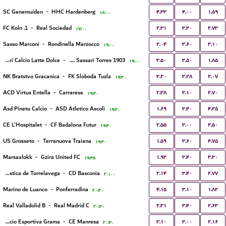
۴.۳۳
۴.۰۰
۱.۵۹
SC Genemuiden
-
HHC Hardenberg
۱۶:۰۰
۲.۳۱
۳.۳۰
۲.۷۳
1. FC Koln
-
Real Sociedad
۱۷:۰۰
۲.۰۴
۳.۶۰
۳.۱۰
Sasso Marconi
-
Rondinella Marzocco
۱۹:۰۰
۳.۵۰
۳.۵۰
۱.۸۵
Sassari Calcio Latte Dolce
-
S.E.F. Sassari Torres 1903
۱۹:۰۰
۳.۲۰
۳.۲۸
۲.۰۷
NK Bratstvo Gracanica
-
FK Sloboda Tuzla
۱۹:۳۰
۲.۳۸
۳.۱۰
۲.۷۰
ACD Virtus Entella
-
Carrarese
۱۹:۳۰
۱.۶۹
۳.۴۰
۴.۲۵
Asd Pineto Calcio
-
ASD Atletico Ascoli
۱۹:۳۰
۲.۵۵
۳.۰۰
۲.۵۰
CE L'Hospitalet
-
CF Badalona Futur
۱۹:۳۰
۱.۵۹
۳.۶۰
۴.۷۵
US Grosseto
-
Terranuova Traiana
۱۹:۳۰
۱.۹۳
۳.۴۰
۳.۳۰
Marsaxlokk
-
Gzira United FC
۱۹:۴۵
۲.۱۴
۳.۴۰
۲.۷۷
Gimnastica de Torrelavega
-
CD Basconia
۲۰:۰۰
۴.۱۵
۳.۱۰
۱.۸۲
Marino de Luanco
-
Ponferradina
۲۰:۳۰
۲.۳۱
۳.۴۰
۲.۶۳
Real Valladolid B
-
Real Madrid C
۲۰:۳۰
۳.۱۰
۳.۰۰
۲.۱۶
Fundacio Esportiva Grama
-
CE Manresa
۲۰:۳۰