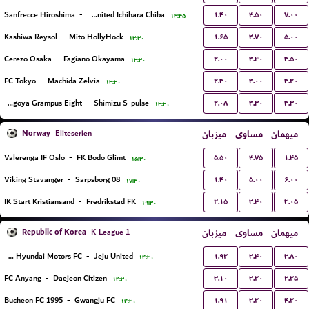
۱.۴۰
۴.۵۰
۷.۰۰
Sanfrecce Hiroshima
-
Jef United Ichihara Chiba
۱۳:۴۵
۱.۶۵
۳.۷۰
۵.۰۰
Kashiwa Reysol
-
Mito HollyHock
۱۳:۳۰
۲.۰۰
۳.۴۰
۳.۵۰
Cerezo Osaka
-
Fagiano Okayama
۱۳:۳۰
۲.۳۰
۳.۰۰
۳.۲۰
FC Tokyo
-
Machida Zelvia
۱۳:۳۰
۲.۰۸
۳.۳۰
۳.۳۰
Nagoya Grampus Eight
-
Shimizu S-pulse
۱۳:۳۰
Norway
میزبان
مساوی
میهمان
Eliteserien
۵.۵۰
۴.۷۵
۱.۴۵
Valerenga IF Oslo
-
FK Bodo Glimt
۱۵:۳۰
۱.۴۰
۵.۰۰
۶.۰۰
Viking Stavanger
-
Sarpsborg 08
۱۷:۳۰
۲.۱۵
۳.۴۰
۳.۰۵
IK Start Kristiansand
-
Fredrikstad FK
۱۹:۳۰
Republic of Korea
میزبان
مساوی
میهمان
K-League 1
۱.۹۲
۳.۴۰
۳.۸۰
Jeonbuk Hyundai Motors FC
-
Jeju United
۱۴:۳۰
۳.۱۰
۳.۲۰
۲.۲۵
FC Anyang
-
Daejeon Citizen
۱۴:۳۰
۱.۹۱
۳.۲۰
۴.۲۰
Bucheon FC 1995
-
Gwangju FC
۱۴:۳۰