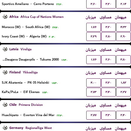
۳.۶۰
۳.۲۰
۲.۱۴
Sportivo Ameliano
-
Cerro Porteno
۲۲:۳۰
Africa
میزبان
مساوی
میهمان
Africa Cup of Nations Women
۱.۷۶
۳.۲۰
۴.۳۳
Morocco (W)
-
South Africa (W)
۲۳:۳۰
۲.۳۹
۲.۸۰
۲.۹۰
Ivory Coast (W)
-
Algeria (W)
۲۰:۳۰
Latvia
میزبان
مساوی
میهمان
Virsliga
۱.۷۶
۳.۶۰
۳.۸۰
BFC Daugava Daugavpils
-
Tukums 2000
۱۶:۳۰
Finland
میزبان
مساوی
میهمان
Ykkosliiga
۴.۰۰
۳.۳۰
۱.۸۲
SJK Akatemia
-
PK-35 Helsinki
۱۸:۳۰
۲.۷۳
۳.۴۰
۲.۲۷
KaPa/PuLe
-
EIF Ekenas
۱۸:۳۰
Chile
میزبان
مساوی
میهمان
Primera Division
۲.۷۷
۳.۳۰
۲.۴۰
Huachipato
-
Everton Vina del Mar
۲۲:۳۰
Germany
میزبان
مساوی
میهمان
Regionalliga West