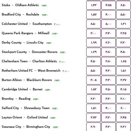
۱.۴۲
۴.۷۵
۶.۵۰
Stoke
-
Oldham Athletic
۱۷:۳۰
۱.۵۷
۴.۰۰
۵.۵۰
Bradford City
-
Rochdale
۱۷:۳۰
۸.۵۰
۵.۰۰
۱.۳۱
Colchester United
-
Southampton
۲۰:۰۰
۳.۰۰
۳.۴۰
۲.۲۵
Queens Park Rangers
-
Millwall
۱۶:۳۰
۱.۹۹
۳.۶۰
۳.۳۰
Derby County
-
Lincoln City
۱۷:۳۰
۱.۶۹
۳.۸۰
۴.۵۰
Stockport County
-
Doncaster Rovers
۱۷:۳۰
۴.۵۰
۳.۸۰
۱.۶۵
Cheltenham Town
-
Charlton Athletic
۲۰:۰۰
۵.۵۰
۴.۲۰
۱.۵۱
Rotherham United FC
-
West Bromwich
۲۰:۰۰
۳.۰۵
۳.۳۰
۲.۲۷
Burton Albion
-
Blackburn Rovers
۱۷:۳۰
۱.۸۲
۳.۵۰
۴.۱۵
Cambridge United
-
Barnet
۱۵:۳۰
۲.۲۰
۳.۳۰
۳.۱۰
Bromley
-
Reading
۱۷:۳۰
۱.۵۱
۴.۰۰
۶.۰۰
Salford City
-
Shrewsbury Town
۱۷:۳۰
۲.۷۳
۳.۳۰
۲.۴۵
Leyton Orient
-
Oxford United
۱۷:۳۰
۲.۹۰
۳.۳۰
۲.۳۱
Swansea City
-
Birmingham City
۱۷:۳۰