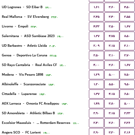
۱.۶۱
۳.۶۰
۴.۵۰
UD Logrones
-
SD Eibar B
۱۳:۰۰
۲.۴۵
۳.۴۰
۲.۵۵
Real Mallorca
-
SV Elversberg
۲۲:۳۰
۴.۳۳
۳.۵۰
۱.۶۷
Livorno
-
Empoli
۲۲:۳۰
۱.۲۷
۴.۷۵
۸.۵۰
Salernitana
-
ASD Sambiase 2023
۱۹:۰۰
۲.۰۹
۳.۱۵
۳.۱۰
UD Barbastro
-
Atletic Lleida
۲۰:۳۰
۲.۵۰
۳.۱۰
۲.۷۰
Genoa
-
Deportivo La Coruna
۲۲:۱۵
۴.۰۰
۳.۶۰
۱.۶۷
SD Rayo Cantabria
-
Real Aviles CF
۱۴:۰۰
۱.۲۹
۵.۰۰
۷.۵۰
Modena
-
Vis Pesaro 1898
۱۸:۳۰
۱.۲۰
۵.۵۰
۹.۵۰
Albinoleffe
-
Scanzorosciate
۱۸:۳۰
۱.۳۷
۴.۱۵
۶.۵۰
Cittadella
-
Luparense
۱۹:۳۰
۱.۴۸
۳.۸۰
۵.۰۰
AEK Larnaca
-
Omonia FC Aradippou
۱۹:۳۰
۲.۹۰
۳.۱۵
۲.۲۳
SD Amorebieta
-
Athletic Bilbao B
۱۲:۳۰
۲.۴۰
۳.۶۰
۲.۳۶
Excelsior Maassluis
-
Sparta Rotterdam Reserves
۱۶:۰۰
۲.۹۰
۳.۳۰
۲.۱۶
Angers SCO
-
FC Lorient
۱۹:۰۰