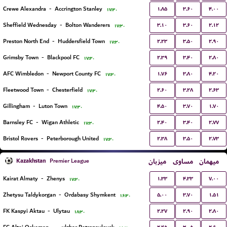
۱.۸۵
۳.۶۰
۴.۰۰
Crewe Alexandra
-
Accrington Stanley
۱۷:۳۰
۳.۱۰
۳.۶۰
۲.۱۲
Sheffield Wednesday
-
Bolton Wanderers
۱۷:۳۰
۲.۲۳
۳.۵۰
۲.۹۰
Preston North End
-
Huddersfield Town
۱۷:۳۰
۲.۳۹
۳.۴۰
۲.۸۰
Grimsby Town
-
Blackpool FC
۱۷:۳۰
۱.۷۶
۳.۸۰
۴.۲۰
AFC Wimbledon
-
Newport County FC
۱۷:۳۰
۲.۶۰
۳.۲۸
۲.۶۳
Fleetwood Town
-
Chesterfield
۱۷:۳۰
۴.۵۰
۳.۷۰
۱.۷۰
Gillingham
-
Luton Town
۱۷:۳۰
۲.۴۰
۳.۴۰
۲.۷۷
Barnsley FC
-
Wigan Athletic
۱۷:۳۰
۲.۳۸
۳.۵۰
۲.۷۳
Bristol Rovers
-
Peterborough United
۱۷:۳۰
Kazakhstan
میزبان
مساوی
میهمان
Premier League
۱.۳۳
۴.۳۳
۷.۰۰
Kairat Almaty
-
Zhenys
۱۷:۳۰
۵.۰۰
۳.۷۰
۱.۵۱
Zhetysu Taldykorgan
-
Ordabasy Shymkent
۱۶:۳۰
۲.۲۷
۲.۹۰
۲.۸۰
FK Kaspyi Aktau
-
Ulytau
۱۸:۳۰