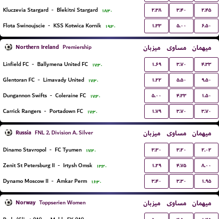
۲.۳۸
۳.۴۰
۲.۴۵
Kluczevia Stargard
-
Blekitni Stargard
۱۸:۳۰
۱.۳۳
۵.۰۰
۶.۵۰
Flota Swinoujscie
-
KSS Kotwica Kornik
۱۹:۳۰
Northern Ireland
میزبان
مساوی
میهمان
Premiership
۱.۶۹
۳.۷۰
۴.۳۳
Linfield FC
-
Ballymena United FC
۱۷:۳۰
۱.۲۲
۵.۵۰
۹.۵۰
Glentoran FC
-
Limavady United
۱۷:۳۰
۵.۰۰
۴.۳۳
۱.۵۰
Dungannon Swifts
-
Coleraine FC
۱۷:۳۰
۱.۷۹
۳.۷۰
۳.۷۰
Carrick Rangers
-
Portadown FC
۱۷:۳۰
Russia
میزبان
مساوی
میهمان
FNL 2, Division A, Silver
۳.۳۰
۳.۲۰
۲.۰۲
Dinamo Stavropol
-
FC Tyumen
۱۷:۳۰
۱.۲۹
۴.۷۵
۸.۰۰
Zenit St Petersburg II
-
Irtysh Omsk
۱۳:۳۰
۳.۴۰
۳.۳۰
۱.۹۵
Dynamo Moscow II
-
Amkar Perm
۱۶:۳۰
Norway
میزبان
مساوی
میهمان
Toppserien Women