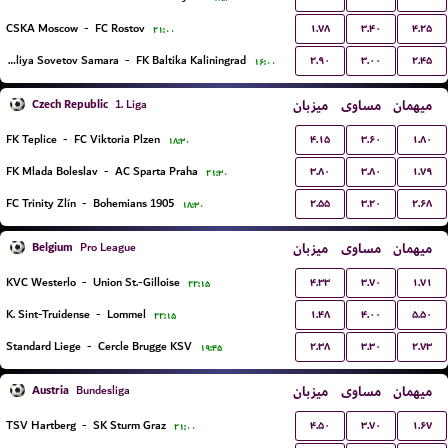
۱.۷۸
۳.۴۰
۴.۲۵
CSKA Moscow
-
FC Rostov
۲۱:۰۰
۲.۹۰
۳.۰۰
۲.۴۵
PFK Kryliya Sovetov Samara
-
FK Baltika Kaliningrad
۱۶:۰۰
Czech Republic
میزبان
مساوی
میهمان
1. Liga
۴.۱۵
۳.۶۰
۱.۸۰
FK Teplice
-
FC Viktoria Plzen
۱۸:۳۰
۳.۸۰
۳.۸۰
۱.۷۹
FK Mlada Boleslav
-
AC Sparta Praha
۲۱:۳۰
۲.۵۵
۳.۲۰
۲.۶۸
FC Trinity Zlín
-
Bohemians 1905
۱۸:۳۰
Belgium
میزبان
مساوی
میهمان
Pro League
۴.۳۳
۳.۷۰
۱.۷۱
KVC Westerlo
-
Union St.-Gilloise
۲۲:۱۵
۱.۴۸
۴.۰۰
۵.۵۰
K. Sint-Truidense
-
Lommel
۲۲:۱۵
۲.۳۸
۳.۳۰
۲.۷۳
Standard Liege
-
Cercle Brugge KSV
۱۹:۴۵
Austria
میزبان
مساوی
میهمان
Bundesliga
۴.۵۰
۳.۷۰
۱.۶۷
TSV Hartberg
-
SK Sturm Graz
۲۱:۰۰