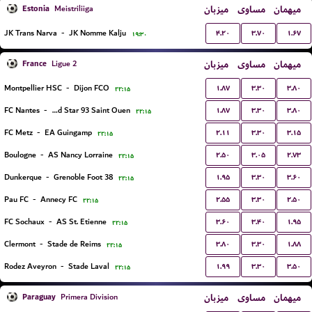
Estonia
میزبان
مساوی
میهمان
Meistriliiga
۴.۲۰
۳.۷۰
۱.۶۷
JK Trans Narva
-
JK Nomme Kalju
۱۹:۳۰
France
میزبان
مساوی
میهمان
Ligue 2
۱.۸۷
۳.۳۰
۳.۸۰
Montpellier HSC
-
Dijon FCO
۲۲:۱۵
۱.۸۷
۳.۳۰
۳.۸۰
FC Nantes
-
Red Star 93 Saint Ouen
۲۲:۱۵
۲.۱۱
۳.۳۰
۳.۱۵
FC Metz
-
EA Guingamp
۲۲:۱۵
۲.۵۰
۳.۰۵
۲.۷۳
Boulogne
-
AS Nancy Lorraine
۲۲:۱۵
۱.۹۵
۳.۳۰
۳.۶۰
Dunkerque
-
Grenoble Foot 38
۲۲:۱۵
۲.۵۵
۳.۳۰
۲.۵۰
Pau FC
-
Annecy FC
۲۲:۱۵
۳.۶۰
۳.۴۰
۱.۹۵
FC Sochaux
-
AS St. Etienne
۲۲:۱۵
۳.۸۰
۳.۳۰
۱.۸۸
Clermont
-
Stade de Reims
۲۲:۱۵
۱.۹۹
۳.۳۰
۳.۵۰
Rodez Aveyron
-
Stade Laval
۲۲:۱۵
Paraguay
میزبان
مساوی
میهمان
Primera Division