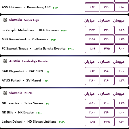
۱.۹۳
۳.۲۰
۳.۵۰
ASV Hohenau
-
Korneuburg ASC
۲۱:۳۰
Slovakia
میزبان
مساوی
میهمان
Super Liga
۲.۳۳
۳.۳۰
۲.۶۸
MFK Zemplin Michalovce
-
KFC Komarno
۱۹:۳۰
۲.۵۸
۳.۲۰
۲.۴۵
MFK Ruzomberok
-
Podbrezova
۱۹:۳۰
۱.۲۹
۴.۷۵
۹.۰۰
FC Spartak Trnava
-
FC Dukla Banska Bystrica
۲۲:۰۰
Austria
میزبان
مساوی
میهمان
Landesliga Karnten
۱.۶۳
۳.۸۰
۴.۰۰
SAK Klagenfurt
-
KAC 1909
۱۹:۰۰
۲.۴۰
۳.۶۰
۲.۳۸
ATUS Ferlach
-
SV Matrei
۱۹:۳۰
Slovenia
میزبان
مساوی
میهمان
2.SNL
۵.۵۰
۴.۰۰
۱.۴۵
NK Jesenice
-
Tabor Sezana
۱۹:۰۰
۲.۰۰
۳.۴۰
۳.۰۰
NK Bilje
-
NK Brezice
۱۹:۰۰
۱.۸۵
۳.۲۸
۳.۶۰
Jadran Dekani
-
ND Slovan Ljubljana
۱۹:۳۰