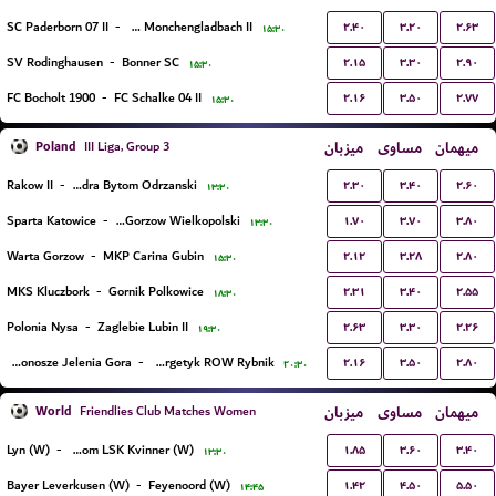
۲.۴۰
۳.۲۰
۲.۶۳
SC Paderborn 07 II
-
Borussia Monchengladbach II
۱۵:۳۰
۲.۱۵
۳.۳۰
۲.۹۰
SV Rodinghausen
-
Bonner SC
۱۵:۳۰
۲.۱۶
۳.۵۰
۲.۷۷
FC Bocholt 1900
-
FC Schalke 04 II
۱۵:۳۰
Poland
میزبان
مساوی
میهمان
III Liga, Group 3
۲.۳۰
۳.۴۰
۲.۶۰
Rakow II
-
Odra Bytom Odrzanski
۱۳:۳۰
۱.۷۰
۳.۷۰
۳.۸۰
Sparta Katowice
-
KS Stilon Gorzow Wielkopolski
۱۳:۳۰
۲.۱۲
۳.۲۸
۲.۸۰
Warta Gorzow
-
MKP Carina Gubin
۱۵:۳۰
۲.۳۱
۳.۴۰
۲.۵۵
MKS Kluczbork
-
Gornik Polkowice
۱۸:۳۰
۲.۶۳
۳.۳۰
۲.۲۶
Polonia Nysa
-
Zaglebie Lubin II
۱۹:۳۰
۲.۱۶
۳.۵۰
۲.۸۰
Karkonosze Jelenia Gora
-
Energetyk ROW Rybnik
۲۰:۳۰
World
میزبان
مساوی
میهمان
Friendlies Club Matches Women
۱.۸۵
۳.۶۰
۳.۴۰
Lyn (W)
-
Lillestrom LSK Kvinner (W)
۱۳:۳۰
۱.۴۲
۴.۵۰
۵.۵۰
Bayer Leverkusen (W)
-
Feyenoord (W)
۱۴:۴۵