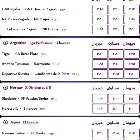
۳.۱۵
۳.۳۰
۲.۱۲
HNK Rijeka
-
GNK Dinamo Zagreb
۱۸:۳۰
۳.۸۰
۳.۵۰
۱.۸۵
NK Rudes Zagreb
-
NK Osijek
۲۰:۰۰
۱.۹۸
۳.۴۰
۳.۵۰
NK Lokomotiva Zagreb
-
NK Gorica
۲۲:۳۰
Argentina
میزبان
مساوی
میهمان
Liga Profesional - Clausura
۳.۵۰
۲.۸۰
۲.۲۵
Tigre
-
CA River Plate
۲۳:۳۰
۱.۸۵
۳.۱۰
۴.۷۵
Atletico Tucuman
-
Sarmiento
۲۱:۱۵
۲.۸۰
۲.۶۸
۲.۸۰
Deportivo Riestra
-
Estudiantes de la Plata
۲۱:۱۵
Norway
میزبان
مساوی
میهمان
3. Division avd. 5
۱.۲۲
۶.۰۰
۷.۵۰
Skedsmo
-
FK Fauske/Sprint
۱۳:۰۰
۱.۳۲
۵.۰۰
۶.۰۰
Harstad IL
-
Skjervoy
۱۷:۳۰
Japan
میزبان
مساوی
میهمان
J3 League
۳.۳۰
۳.۰۵
۲.۰۴
Gainare Tottori
-
FC Osaka
۱۳:۳۰