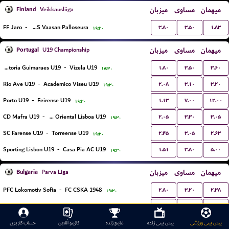
Finland
میزبان
مساوی
میهمان
Veikkausliiga
۳.۸۰
۳.۵۰
۱.۸۳
FF Jaro
-
VPS Vaasan Palloseura
۱۹:۳۰
Portugal
میزبان
مساوی
میهمان
U19 Championship
۱.۸۰
۳.۵۰
۳.۶۰
Vitoria Guimaraes U19
-
Vizela U19
۱۸:۳۰
۲.۰۸
۳.۱۰
۳.۲۰
Rio Ave U19
-
Academico Viseu U19
۱۹:۳۰
۱.۱۳
۷.۰۰
۱۲.۰۰
Porto U19
-
Feirense U19
۱۹:۳۰
۲.۰۵
۳.۳۰
۳.۰۵
CD Mafra U19
-
Clube Oriental Lisboa U19
۱۹:۳۰
۲.۴۵
۳.۰۵
۲.۶۳
SC Farense U19
-
Torreense U19
۱۹:۳۰
۱.۵۱
۳.۸۰
۵.۰۰
Sporting Lisbon U19
-
Casa Pia AC U19
۱۹:۳۰
Bulgaria
میزبان
مساوی
میهمان
Parva Liga
۲.۸۰
۳.۲۰
۲.۳۸
PFC Lokomotiv Sofia
-
FC CSKA 1948
۱۹:۳۰
۳.۶۰
۳.۲۰
۲.۰۰
FC Dunav Ruse
-
Arda Kardzhali
۲۱:۴۵
پیش بینی ورزشی
پیش بینی زنده
نتایج زنده
کازینو آنلاین
حساب کاربری
United States
MLS Next Pro League