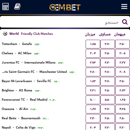
World
میزبان
مساوی
میهمان
Friendly Club Matches
۱.۸۵
۳.۷۰
۳.۵۰
Tottenham
-
Getafe
۱۷:۳۰
۲.۰۴
۳.۵۰
۳.۰۵
Chelsea
-
AC Milan
۱۵:۳۰
۲.۷۳
۳.۴۰
۲.۲۷
Juventus FC
-
Internazionale Milano
۱۴:۳۰
۲.۸۰
۳.۸۰
۲.۰۸
Paris Saint-Germain FC
-
Manchester United
۱۸:۳۰
۱.۸۲
۳.۸۰
۳.۵۰
Bayer 04 Leverkusen
-
Sevilla FC
۱۷:۰۰
۲.۳۱
۳.۵۰
۲.۶۳
Brighton
-
AS Roma
۱۷:۳۰
۸.۰۰
۵.۵۰
۱.۲۵
Ferencvarosi TC
-
Real Madrid
۲۰:۳۰
۱.۶۷
۳.۷۰
۴.۲۵
Osasuna
-
Al Ain
۲۱:۳۰
۲.۴۰
۳.۵۰
۲.۵۰
Real Betis
-
Bournemouth
۲۲:۰۰
۲.۰۴
۳.۳۰
۳.۲۰
Napoli
-
Celta de Vigo
۲۲:۳۰