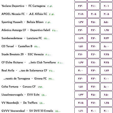
۳.۴۰
۳.۱۰
۲.۰۱
Yeclano Deportivo
-
FC Cartagena
۲۰:۳۰
۲.۱۸
۳.۰۵
۳.۰۵
APOEL Nicosia FC
-
A.E. Kifisia F.C.
۲۰:۳۰
۱.۳۷
۴.۵۰
۵.۵۰
Sporting Hasselt
-
Belisia Bilzen
۲۰:۳۰
۳.۴۰
۳.۲۰
۱.۹۷
Atletico Astorga CF
-
Deportivo Fabril
۲۱:۰۰
۱.۶۹
۳.۴۰
۴.۳۳
Sambenedettese
-
Lanciano FC
۲۲:۰۰
۱.۵۱
۳.۷۰
۵.۰۰
CD Teruel
-
Castellon B
۲۲:۰۰
۲.۷۰
۳.۶۰
۲.۲۵
Stade Brestois 29
-
SSC Venezia
۲۰:۰۰
۱.۶۷
۳.۸۰
۴.۲۵
CF Elche Ilicitano
-
Athletic Club Torrellano
۲۰:۰۰
۴.۰۰
۳.۴۰
۱.۷۶
Real Avila
-
Unionistas de Salamanca CF
۲۱:۰۰
۳.۳۰
۳.۳۰
۲.۰۰
Gimnastic de Tarragona
-
Girona FC
۲۲:۰۰
۱.۵۱
۳.۷۰
۵.۰۰
Celta Fortuna
-
Coruxo CF
۱۲:۳۰
۱.۳۳
۴.۵۰
۶.۵۰
IJsselmeervogels
-
EVV Echt
۱۶:۰۰
۴.۱۵
۳.۷۰
۱.۶۵
VV Noordwijk
-
De Treffers
۱۶:۰۰
۱.۶۱
۴.۰۰
۴.۰۰
GVVV Veenendaal
-
SV DVS'33 Ermelo
۱۶:۰۰