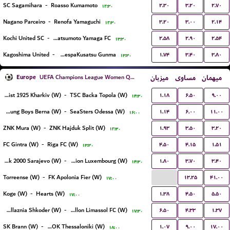
۲.۳۰
۳.۲۰
۲.۷۰
SC Sagamihara
-
Roasso Kumamoto
۱۲:۳۰
۳.۲۰
۳.۰۰
۲.۱۴
Nagano Parceiro
-
Renofa Yamaguchi
۱۲:۳۰
۲.۵۸
۲.۹۰
۲.۵۴
Kochi United SC
-
Matsumoto Yamaga FC
۱۳:۳۰
۱.۷۴
۳.۴۰
۳.۸۰
Kagoshima United
-
ThespaKusatsu Gunma
۱۳:۳۰
Europe
میزبان
مساوی
میهمان
UEFA Champions League Women Qualification
۱.۱۸
۶.۵۰
۹.۰۰
Metalist 1925 Kharkiv (W)
-
TSC Backa Topola (W)
۱۴:۳۰
۱.۱۴
۶.۰۰
۱۱.۰۰
BSC Young Boys Berna (W)
-
SeaSters Odessa (W)
۱۶:۰۰
۱.۹۳
۳.۵۰
۳.۲۰
ZNK Mura (W)
-
ZNK Hajduk Split (W)
۱۲:۳۰
۴.۵۰
۴.۱۵
۱.۵۱
FC Gintra (W)
-
Riga FC (W)
۱۳:۳۰
۱.۸۰
۳.۷۰
۳.۴۰
ZNK Sfk 2000 Sarajevo (W)
-
Racing FC Union Luxembourg (W)
۱۴:۳۰
...
۱۳.۲۵
۴۱.۰۰
Torreense (W)
-
FK Apolonia Fier (W)
۱۷:۰۰
۱.۳۸
۴.۵۰
۵.۵۰
Koge (W)
-
Hearts (W)
۱۷:۰۰
۶.۵۰
۴.۳۳
۱.۳۷
KS Vllaznia Shkoder (W)
-
Apollon Limassol FC (W)
۱۷:۳۰
۱.۰۷
۹.۰۰
۱۷.۰۰
SK Brann (W)
-
FC PAOK Thessaloniki (W)
۱۸:۰۰