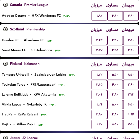
Canada
میزبان
مساوی
میهمان
Premier League
۱.۸۲
۳.۶۰
۳.۶۰
Atletico Ottawa
-
HFX Wanderers FC
۲۰:۳۰
Scotland
میزبان
مساوی
میهمان
Premiership
۲.۶۳
۳.۳۰
۲.۵۰
Dundee FC
-
Aberdeen FC
۱۷:۳۰
۲.۲۷
۳.۲۸
۲.۹۰
Saint Mirren FC
-
St. Johnstone
۱۷:۳۰
Finland
میزبان
مساوی
میهمان
Kolmonen
۱.۲۲
۵.۵۰
۸.۵۰
Tampere United II
-
Saaksjaerven Loiske
۱۴:۳۰
۲.۱۵
۴.۰۰
۲.۶۰
Toukolan Teras
-
PPJ/Lauttasaari
۱۳:۳۰
۲.۰۱
۳.۸۰
۲.۷۳
Larsmo Bollklubb
-
KPV Akatemia
۱۴:۳۰
۱.۳۱
۵.۰۰
۶.۵۰
Virkia Lapua
-
Nykarleby IK
۱۴:۳۰
۲.۸۰
۳.۸۰
۱.۹۴
HauPa
-
KaPa Kajaani
۱۷:۳۰
۱.۲۰
۵.۵۰
۷.۵۰
KajHa
-
Villan Pojat
۱۷:۳۰
Japan
میزبان
مساوی
میهمان
J2 League