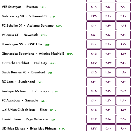
۲.۰۹
۳.۵۰
۲.۹۰
VfB Stuttgart
-
Everton
۱۸:۳۰
۲.۳۵
۳.۶۰
۲.۶۰
Galatasaray SK
-
Villarreal CF
۲۱:۳۰
۳.۰۰
۳.۴۰
۲.۱۱
FC Schalke 04
-
Atalanta Bergamo
۱۸:۳۰
۲.۸۰
۳.۵۰
۲.۲۰
Valencia CF
-
Newcastle
۲۲:۳۰
۴.۰۰
۳.۶۰
۱.۷۰
Hamburger SV
-
OSC Lille
۱۶:۳۰
۴.۱۵
۳.۳۰
۱.۷۴
Gimnastica Segoviana
-
Atletico Madrid B
۱۲:۳۰
۱.۶۷
۴.۳۳
۳.۶۰
Eintracht Frankfurt
-
Hull City
۱۶:۳۰
۲.۱۵
۳.۵۰
۲.۹۰
Stade Rennes FC
-
Brentford
۱۸:۳۰
۲.۴۰
۳.۴۰
۲.۶۰
RC Lens
-
Sunderland
۱۷:۳۰
۳.۰۵
۳.۳۰
۲.۰۳
Goztepe AS Izmir
-
Trabzonspor
۲۰:۳۰
۲.۱۰
۳.۳۰
۳.۱۰
FC Augsburg
-
Sassuolo
۱۷:۰۰
۴.۱۵
۳.۳۰
۱.۷۴
Real Union Club de Irun
-
Eibar
۱۳:۰۰
۲.۱۲
۳.۵۰
۲.۹۰
Ipswich Town
-
Rayo Vallecano
۱۷:۳۰
۱.۲۲
۵.۰۰
۹.۰۰
UD Ibiza Eivissa
-
Ibiza Islas Pitiusas
۲۱:۳۰