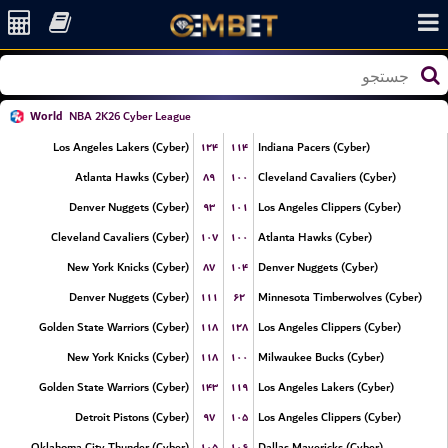
World
NBA 2K26 Cyber League
۱۲۴
۱۱۴
Los Angeles Lakers (Cyber)
Indiana Pacers (Cyber)
۸۹
۱۰۰
Atlanta Hawks (Cyber)
Cleveland Cavaliers (Cyber)
۹۳
۱۰۱
Denver Nuggets (Cyber)
Los Angeles Clippers (Cyber)
۱۰۷
۱۰۰
Cleveland Cavaliers (Cyber)
Atlanta Hawks (Cyber)
۸۷
۱۰۴
New York Knicks (Cyber)
Denver Nuggets (Cyber)
۱۱۱
۶۲
Denver Nuggets (Cyber)
Minnesota Timberwolves (Cyber)
۱۱۸
۱۲۸
Golden State Warriors (Cyber)
Los Angeles Clippers (Cyber)
۱۱۸
۱۰۰
New York Knicks (Cyber)
Milwaukee Bucks (Cyber)
۱۴۳
۱۱۹
Golden State Warriors (Cyber)
Los Angeles Lakers (Cyber)
۹۷
۱۰۵
Detroit Pistons (Cyber)
Los Angeles Clippers (Cyber)
۱۰۵
۱۰۶
Oklahoma City Thunder (Cyber)
Dallas Mavericks (Cyber)