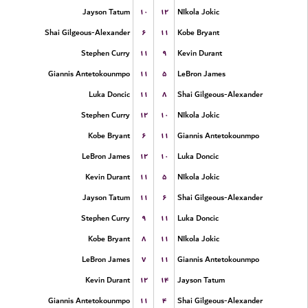
۱۰
۱۲
Jayson Tatum
NIkola Jokic
۶
۱۱
Shai Gilgeous-Alexander
Kobe Bryant
۱۱
۹
Stephen Curry
Kevin Durant
۱۱
۵
Giannis Antetokounmpo
LeBron James
۱۱
۸
Luka Doncic
Shai Gilgeous-Alexander
۱۲
۱۰
Stephen Curry
NIkola Jokic
۶
۱۱
Kobe Bryant
Giannis Antetokounmpo
۱۲
۱۰
LeBron James
Luka Doncic
۱۱
۵
Kevin Durant
NIkola Jokic
۱۱
۶
Jayson Tatum
Shai Gilgeous-Alexander
۹
۱۱
Stephen Curry
Luka Doncic
۸
۱۱
Kobe Bryant
NIkola Jokic
۷
۱۱
LeBron James
Giannis Antetokounmpo
۱۲
۱۴
Kevin Durant
Jayson Tatum
۱۱
۴
Giannis Antetokounmpo
Shai Gilgeous-Alexander