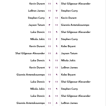
۱۱
۹
Kevin Durant
Shai Gilgeous-Alexander
۱۱
۷
LeBron James
Stephen Curry
۶
۱۱
Stephen Curry
Kevin Durant
۴
۱۱
Jayson Tatum
Giannis Antetokounmpo
۱۱
۹
Luka Doncic
Shai Gilgeous-Alexander
۱۱
۶
NIkola Jokic
Stephen Curry
۱۱
۹
Kevin Durant
Kobe Bryant
۱۱
۸
Shai Gilgeous-Alexander
Jayson Tatum
۹
۱۱
Luka Doncic
NIkola Jokic
۷
۱۱
Kevin Durant
LeBron James
۱۱
۹
Giannis Antetokounmpo
Kobe Bryant
۷
۱۱
Luka Doncic
Shai Gilgeous-Alexander
۱۱
۹
NIkola Jokic
Stephen Curry
۵
۱۱
Luka Doncic
Shai Gilgeous-Alexander
۱۱
۸
Giannis Antetokounmpo
LeBron James