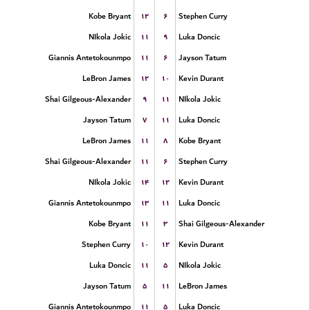
۱۲
۶
Kobe Bryant
Stephen Curry
۱۱
۹
NIkola Jokic
Luka Doncic
۱۱
۶
Giannis Antetokounmpo
Jayson Tatum
۱۲
۱۰
LeBron James
Kevin Durant
۹
۱۱
Shai Gilgeous-Alexander
NIkola Jokic
۷
۱۱
Jayson Tatum
Luka Doncic
۱۱
۸
LeBron James
Kobe Bryant
۱۱
۶
Shai Gilgeous-Alexander
Stephen Curry
۱۴
۱۲
NIkola Jokic
Kevin Durant
۱۳
۱۱
Giannis Antetokounmpo
Luka Doncic
۱۱
۳
Kobe Bryant
Shai Gilgeous-Alexander
۱۰
۱۲
Stephen Curry
Kevin Durant
۱۱
۵
Luka Doncic
NIkola Jokic
۵
۱۱
Jayson Tatum
LeBron James
۱۱
۵
Giannis Antetokounmpo
Luka Doncic