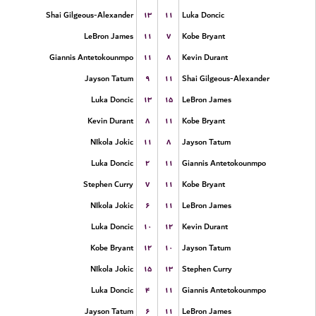
۱۳
۱۱
Shai Gilgeous-Alexander
Luka Doncic
۱۱
۷
LeBron James
Kobe Bryant
۱۱
۸
Giannis Antetokounmpo
Kevin Durant
۹
۱۱
Jayson Tatum
Shai Gilgeous-Alexander
۱۳
۱۵
Luka Doncic
LeBron James
۸
۱۱
Kevin Durant
Kobe Bryant
۱۱
۸
NIkola Jokic
Jayson Tatum
۲
۱۱
Luka Doncic
Giannis Antetokounmpo
۷
۱۱
Stephen Curry
Kobe Bryant
۶
۱۱
NIkola Jokic
LeBron James
۱۰
۱۲
Luka Doncic
Kevin Durant
۱۲
۱۰
Kobe Bryant
Jayson Tatum
۱۵
۱۳
NIkola Jokic
Stephen Curry
۴
۱۱
Luka Doncic
Giannis Antetokounmpo
۶
۱۱
Jayson Tatum
LeBron James