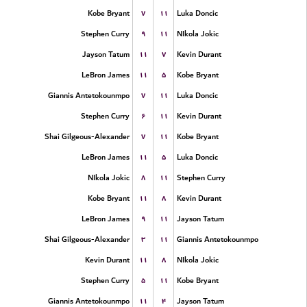
۷
۱۱
Kobe Bryant
Luka Doncic
۹
۱۱
Stephen Curry
NIkola Jokic
۱۱
۷
Jayson Tatum
Kevin Durant
۱۱
۵
LeBron James
Kobe Bryant
۷
۱۱
Giannis Antetokounmpo
Luka Doncic
۶
۱۱
Stephen Curry
Kevin Durant
۷
۱۱
Shai Gilgeous-Alexander
Kobe Bryant
۱۱
۵
LeBron James
Luka Doncic
۸
۱۱
NIkola Jokic
Stephen Curry
۱۱
۸
Kobe Bryant
Kevin Durant
۹
۱۱
LeBron James
Jayson Tatum
۳
۱۱
Shai Gilgeous-Alexander
Giannis Antetokounmpo
۱۱
۸
Kevin Durant
NIkola Jokic
۵
۱۱
Stephen Curry
Kobe Bryant
۱۱
۴
Giannis Antetokounmpo
Jayson Tatum