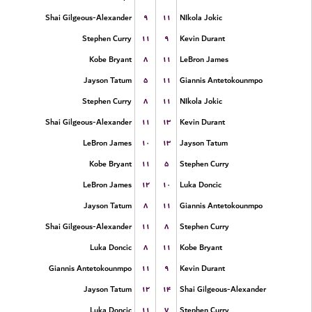
۹
۱۱
Shai Gilgeous-Alexander
NIkola Jokic
۱۱
۹
Stephen Curry
Kevin Durant
۸
۱۱
Kobe Bryant
LeBron James
۵
۱۱
Jayson Tatum
Giannis Antetokounmpo
۸
۱۱
Stephen Curry
NIkola Jokic
۱۱
۱۳
Shai Gilgeous-Alexander
Kevin Durant
۱۰
۱۳
LeBron James
Jayson Tatum
۱۱
۵
Kobe Bryant
Stephen Curry
۱۲
۱۰
LeBron James
Luka Doncic
۸
۱۱
Jayson Tatum
Giannis Antetokounmpo
۱۱
۸
Shai Gilgeous-Alexander
Stephen Curry
۸
۱۱
Luka Doncic
Kobe Bryant
۱۱
۹
Giannis Antetokounmpo
Kevin Durant
۱۲
۱۴
Jayson Tatum
Shai Gilgeous-Alexander
۱۱
۷
Luka Doncic
Stephen Curry