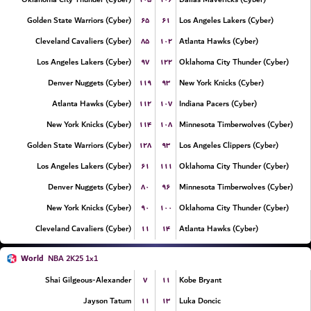
۶۵
۶۱
Golden State Warriors (Cyber)
Los Angeles Lakers (Cyber)
۸۵
۱۰۲
Cleveland Cavaliers (Cyber)
Atlanta Hawks (Cyber)
۹۷
۱۲۲
Los Angeles Lakers (Cyber)
Oklahoma City Thunder (Cyber)
۱۱۹
۹۳
Denver Nuggets (Cyber)
New York Knicks (Cyber)
۱۱۲
۱۰۷
Atlanta Hawks (Cyber)
Indiana Pacers (Cyber)
۱۱۴
۱۰۸
New York Knicks (Cyber)
Minnesota Timberwolves (Cyber)
۱۲۸
۹۳
Golden State Warriors (Cyber)
Los Angeles Clippers (Cyber)
۶۱
۱۱۱
Los Angeles Lakers (Cyber)
Oklahoma City Thunder (Cyber)
۸۰
۹۶
Denver Nuggets (Cyber)
Minnesota Timberwolves (Cyber)
۹۰
۱۰۰
New York Knicks (Cyber)
Oklahoma City Thunder (Cyber)
۱۱
۱۴
Cleveland Cavaliers (Cyber)
Atlanta Hawks (Cyber)
World
NBA 2K25 1x1
۷
۱۱
Shai Gilgeous-Alexander
Kobe Bryant
۱۱
۱۳
Jayson Tatum
Luka Doncic