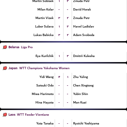
۱
۳
Martin Sobisek
Zmuda Petr
-
-
Milan Kolar
David Horak
۳
۲
Martin Vizek
Zmuda Petr
۱
۳
Lubor Sulava
Havel Ladislav
۳
۲
Lukas Babicka
Adam Svoboda
Belarus
Liga Pro
۱
۳
Ilya Kurilchik
Dmitrii Kulesha
Japan
WTT Champions Yokohama Women
۴
۱
Yidi Wang
Zhu Yuling
-
-
Satsuki Odo
Chen Xingtong
-
-
Miwa Harimoto
Yubin Shin
-
-
Hina Hayata
Man Kuai
Laos
WTT Feeder Vientiane
-
-
Yuta Tanaka
Ryoichi Yoshiyama