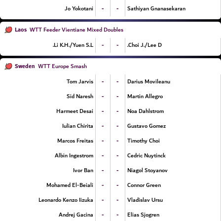
-
-
Jo Yokotani
Sathiyan Gnanasekaran
Laos
WTT Feeder Vientiane Mixed Doubles
-
-
Li K.H./Yuen S.L.
Choi J./Lee D.
Sweden
WTT Europe Smash
-
-
Tom Jarvis
Darius Movileanu
-
-
Sid Naresh
Martin Allegro
-
-
Harmeet Desai
Noa Dahlstrom
-
-
Iulian Chirita
Gustavo Gomez
-
-
Marcos Freitas
Timothy Choi
-
-
Albin Ingestrom
Cedric Nuytinck
-
-
Ivor Ban
Niagol Stoyanov
-
-
Mohamed El-Beiali
Connor Green
-
-
Leonardo Kenzo Iizuka
Vladislav Ursu
-
-
Andrej Gacina
Elias Sjogren