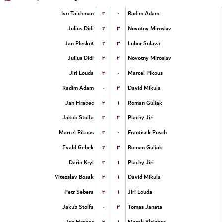
۳
۰
Ivo Taichman
Radim Adam
۲
۳
Julius Didi
Novotny Miroslav
۲
۳
Jan Pleskot
Lubor Sulava
۳
۲
Julius Didi
Novotny Miroslav
۳
۰
Jiri Louda
Marcel Pikous
۰
۳
Radim Adam
David Mikula
۳
۱
Jan Hrabec
Roman Guliak
۳
۲
Jakub Stolfa
Plachy Jiri
۳
۰
Marcel Pikous
Frantisek Pusch
۲
۳
Evald Gebek
Roman Guliak
۳
۱
Darin Kryl
Plachy Jiri
۳
۱
Vitezslav Bosak
David Mikula
۳
۱
Petr Sebera
Jiri Louda
۰
۳
Jakub Stolfa
Tomas Janata
۳
۱
Jan Hrabec
Marek Blejchar