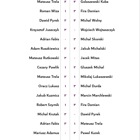
۲
۳
Mateusz Trela
Golaszewski Kuba
۱
۳
Roman Wiza
Fira Damian
۲
۳
Dawid Pyrek
Michal Wolny
۳
۰
Krzysztof Juszczyk
Wojciech Wojtaszczyk
۰
۳
Adrian Fabis
Michal Skorski
۳
۲
Adam Ruszkiewicz
Jakub Michalski
۳
۰
Mateusz Rutkowski
Jacek Mitas
۱
۳
Cezary Pawlik
Gluszek Michal
۳
۱
Mateusz Trela
Mikolaj Lukaszewski
۱
۳
Oracz Lukasz
Michal Durda
۳
۲
Jakub Kuzmicz
Marcin Marchlewski
۱
۳
Robert Szymik
Fira Damian
۳
۰
Michal Krutak
Dawid Pyrek
۳
۱
Adrian Fabis
Mateusz Trela
۰
۳
Mariusz Adamus
Pawel Kurek