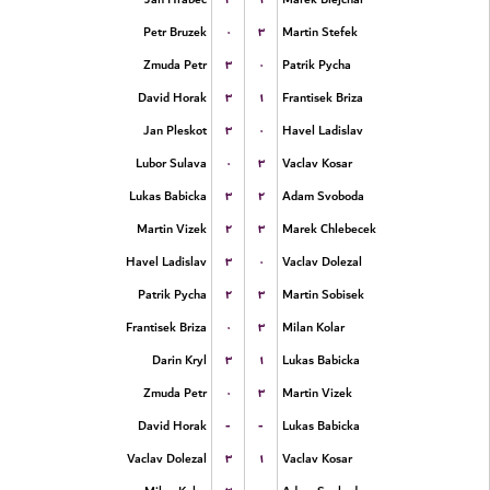
۰
۳
Petr Bruzek
Martin Stefek
۳
۰
Zmuda Petr
Patrik Pycha
۳
۱
David Horak
Frantisek Briza
۳
۰
Jan Pleskot
Havel Ladislav
۰
۳
Lubor Sulava
Vaclav Kosar
۳
۲
Lukas Babicka
Adam Svoboda
۲
۳
Martin Vizek
Marek Chlebecek
۳
۰
Havel Ladislav
Vaclav Dolezal
۲
۳
Patrik Pycha
Martin Sobisek
۰
۳
Frantisek Briza
Milan Kolar
۳
۱
Darin Kryl
Lukas Babicka
۰
۳
Zmuda Petr
Martin Vizek
-
-
David Horak
Lukas Babicka
۳
۱
Vaclav Dolezal
Vaclav Kosar