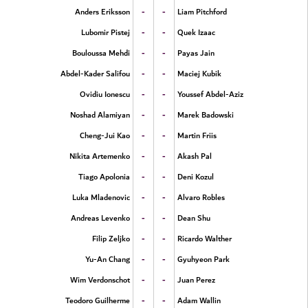
-
-
Anders Eriksson
Liam Pitchford
-
-
Lubomir Pistej
Quek Izaac
-
-
Bouloussa Mehdi
Payas Jain
-
-
Abdel-Kader Salifou
Maciej Kubik
-
-
Ovidiu Ionescu
Youssef Abdel-Aziz
-
-
Noshad Alamiyan
Marek Badowski
-
-
Cheng-Jui Kao
Martin Friis
-
-
Nikita Artemenko
Akash Pal
-
-
Tiago Apolonia
Deni Kozul
-
-
Luka Mladenovic
Alvaro Robles
-
-
Andreas Levenko
Dean Shu
-
-
Filip Zeljko
Ricardo Walther
-
-
Yu-An Chang
Gyuhyeon Park
-
-
Wim Verdonschot
Juan Perez
-
-
Teodoro Guilherme
Adam Wallin