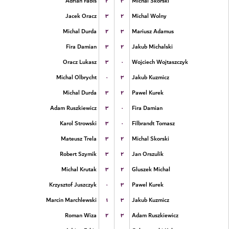
۲
۳
Adrian Fabis
Michal Skorski
۳
۲
Jacek Oracz
Michal Wolny
۲
۳
Michal Durda
Mariusz Adamus
۳
۲
Fira Damian
Jakub Michalski
۳
۰
Oracz Lukasz
Wojciech Wojtaszczyk
۰
۳
Michal Olbrycht
Jakub Kuzmicz
۳
۲
Michal Durda
Pawel Kurek
۳
۰
Adam Ruszkiewicz
Fira Damian
۳
۰
Karol Strowski
Filbrandt Tomasz
۳
۲
Mateusz Trela
Michal Skorski
۳
۲
Robert Szymik
Jan Orszulik
۳
۲
Michal Krutak
Gluszek Michal
۰
۳
Krzysztof Juszczyk
Pawel Kurek
۱
۳
Marcin Marchlewski
Jakub Kuzmicz
۲
۳
Roman Wiza
Adam Ruszkiewicz