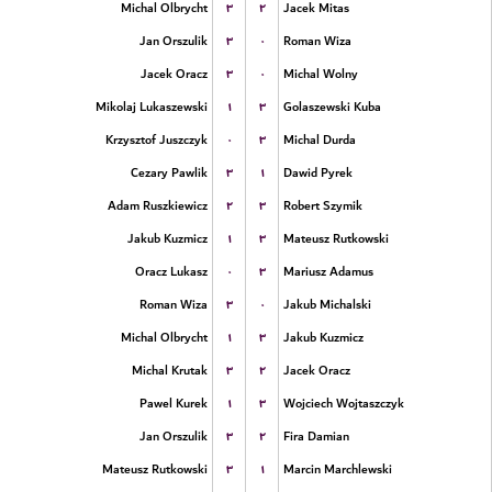
۳
۲
Michal Olbrycht
Jacek Mitas
۳
۰
Jan Orszulik
Roman Wiza
۳
۰
Jacek Oracz
Michal Wolny
۱
۳
Mikolaj Lukaszewski
Golaszewski Kuba
۰
۳
Krzysztof Juszczyk
Michal Durda
۳
۱
Cezary Pawlik
Dawid Pyrek
۲
۳
Adam Ruszkiewicz
Robert Szymik
۱
۳
Jakub Kuzmicz
Mateusz Rutkowski
۰
۳
Oracz Lukasz
Mariusz Adamus
۳
۰
Roman Wiza
Jakub Michalski
۱
۳
Michal Olbrycht
Jakub Kuzmicz
۳
۲
Michal Krutak
Jacek Oracz
۱
۳
Pawel Kurek
Wojciech Wojtaszczyk
۳
۲
Jan Orszulik
Fira Damian
۳
۱
Mateusz Rutkowski
Marcin Marchlewski