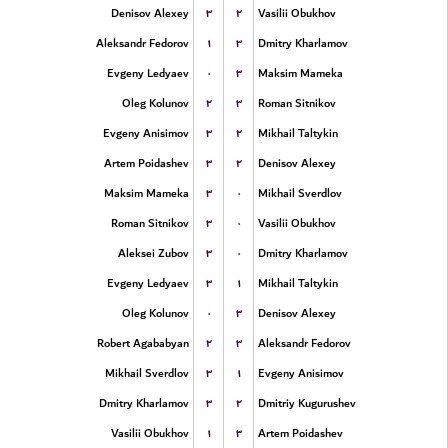
۳
۲
Denisov Alexey
Vasilii Obukhov
۱
۳
Aleksandr Fedorov
Dmitry Kharlamov
۰
۳
Evgeny Ledyaev
Maksim Mameka
۲
۳
Oleg Kolunov
Roman Sitnikov
۳
۲
Evgeny Anisimov
Mikhail Taltykin
۳
۲
Artem Poidashev
Denisov Alexey
۳
۰
Maksim Mameka
Mikhail Sverdlov
۳
۰
Roman Sitnikov
Vasilii Obukhov
۳
۰
Aleksei Zubov
Dmitry Kharlamov
۳
۱
Evgeny Ledyaev
Mikhail Taltykin
۰
۳
Oleg Kolunov
Denisov Alexey
۲
۳
Robert Agababyan
Aleksandr Fedorov
۳
۱
Mikhail Sverdlov
Evgeny Anisimov
۳
۲
Dmitry Kharlamov
Dmitriy Kugurushev
۱
۳
Vasilii Obukhov
Artem Poidashev