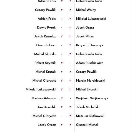
۳
۲
Adrian Fabis
Golaszewski Kuba
۳
۲
Cezary Pawlik
Michal Wolny
۰
۳
Adrian Fabis
Mikolaj Lukaszewski
۰
۳
Dawid Pyrek
Jacek Oracz
۲
۳
Jakub Kuzmicz
Jacek Mitas
۰
۳
Oracz Lukasz
Krzysztof Juszczyk
۰
۳
Michal Skorski
Golaszewski Kuba
۳
۰
Robert Szymik
Adam Ruszkiewicz
۳
۲
Michal Krutak
Cezary Pawlik
۲
۳
Michal Olbrycht
Marcin Marchlewski
۲
۳
Mikolaj Lukaszewski
Michal Skorski
۳
۰
Mariusz Adamus
Wojciech Wojtaszczyk
۲
۳
Jan Orszulik
Jakub Michalski
۰
۳
Michal Olbrycht
Mateusz Rutkowski
۳
۲
Jacek Oracz
Gluszek Michal