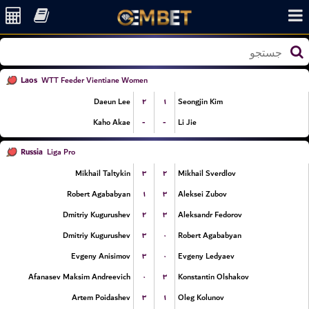
Laos
WTT Feeder Vientiane Women
۲
۱
Daeun Lee
Seongjin Kim
-
-
Kaho Akae
Li Jie
Russia
Liga Pro
۳
۲
Mikhail Taltykin
Mikhail Sverdlov
۱
۳
Robert Agababyan
Aleksei Zubov
۲
۳
Dmitriy Kugurushev
Aleksandr Fedorov
۳
۰
Dmitriy Kugurushev
Robert Agababyan
۳
۰
Evgeny Anisimov
Evgeny Ledyaev
۰
۳
Afanasev Maksim Andreevich
Konstantin Olshakov
۳
۱
Artem Poidashev
Oleg Kolunov