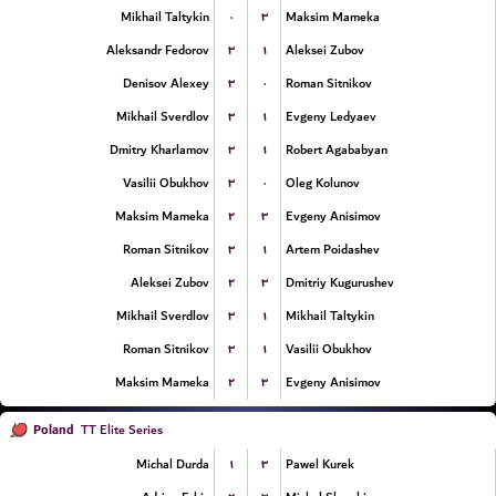
۰
۳
Mikhail Taltykin
Maksim Mameka
۳
۱
Aleksandr Fedorov
Aleksei Zubov
۳
۰
Denisov Alexey
Roman Sitnikov
۳
۱
Mikhail Sverdlov
Evgeny Ledyaev
۳
۱
Dmitry Kharlamov
Robert Agababyan
۳
۰
Vasilii Obukhov
Oleg Kolunov
۲
۳
Maksim Mameka
Evgeny Anisimov
۳
۱
Roman Sitnikov
Artem Poidashev
۲
۳
Aleksei Zubov
Dmitriy Kugurushev
۳
۱
Mikhail Sverdlov
Mikhail Taltykin
۳
۱
Roman Sitnikov
Vasilii Obukhov
۲
۳
Maksim Mameka
Evgeny Anisimov
Poland
TT Elite Series
۱
۳
Michal Durda
Pawel Kurek