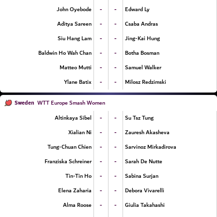
-
-
John Oyebode
Edward Ly
-
-
Aditya Sareen
Csaba Andras
-
-
Siu Hang Lam
Jing-Kai Hung
-
-
Baldwin Ho Wah Chan
Botha Bosman
-
-
Matteo Mutti
Samuel Walker
-
-
Ylane Batix
Milosz Redzimski
Sweden
WTT Europe Smash Women
-
-
Altinkaya Sibel
Su Tsz Tung
-
-
Xialian Ni
Zauresh Akasheva
-
-
Tung-Chuan Chien
Sarvinoz Mirkadirova
-
-
Franziska Schreiner
Sarah De Nutte
-
-
Tin-Tin Ho
Sabina Surjan
-
-
Elena Zaharia
Debora Vivarelli
-
-
Alma Roose
Giulia Takahashi