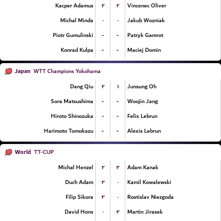
۲
۲
Kacper Adamus
Vincenec Oliver
۰
۰
Michal Minda
Jakub Wozniak
-
-
Piotr Gumulinski
Patryk Gamrot
-
-
Konrad Kulpa
Maciej Domin
Japan
WTT Champions Yokohama
۲
۱
Dang Qiu
Junsung Oh
-
-
Sora Matsushima
Woojin Jang
-
-
Hiroto Shinozuka
Felix Lebrun
-
-
Harimoto Tomokazu
Alexis Lebrun
World
TT-CUP
۲
۳
Michal Henzel
Adam Kanak
۳
۰
Duch Adam
Kamil Kowalewski
۳
۰
Filip Sikora
Rostislav Niezgoda
۰
۳
David Hons
Martin Jirasek