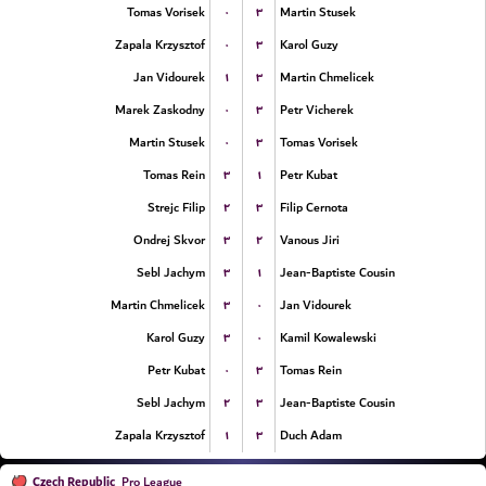
۰
۳
Tomas Vorisek
Martin Stusek
۰
۳
Zapala Krzysztof
Karol Guzy
۱
۳
Jan Vidourek
Martin Chmelicek
۰
۳
Marek Zaskodny
Petr Vicherek
۰
۳
Martin Stusek
Tomas Vorisek
۳
۱
Tomas Rein
Petr Kubat
۲
۳
Strejc Filip
Filip Cernota
۳
۲
Ondrej Skvor
Vanous Jiri
۳
۱
Sebl Jachym
Jean-Baptiste Cousin
۳
۰
Martin Chmelicek
Jan Vidourek
۳
۰
Karol Guzy
Kamil Kowalewski
۰
۳
Petr Kubat
Tomas Rein
۲
۳
Sebl Jachym
Jean-Baptiste Cousin
۱
۳
Zapala Krzysztof
Duch Adam
Czech Republic
Pro League