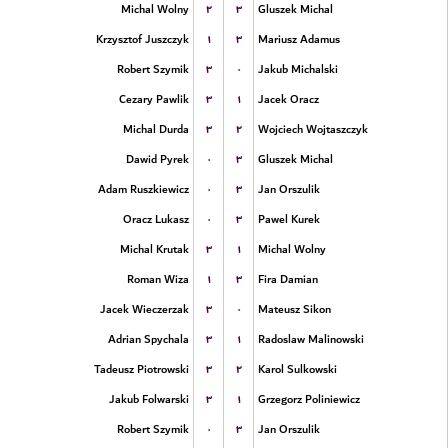
۲
۳
Michal Wolny
Gluszek Michal
۱
۳
Krzysztof Juszczyk
Mariusz Adamus
۳
۰
Robert Szymik
Jakub Michalski
۳
۱
Cezary Pawlik
Jacek Oracz
۳
۲
Michal Durda
Wojciech Wojtaszczyk
۰
۳
Dawid Pyrek
Gluszek Michal
۰
۳
Adam Ruszkiewicz
Jan Orszulik
۰
۳
Oracz Lukasz
Pawel Kurek
۳
۱
Michal Krutak
Michal Wolny
۱
۳
Roman Wiza
Fira Damian
۳
۰
Jacek Wieczerzak
Mateusz Sikon
۳
۱
Adrian Spychala
Radoslaw Malinowski
۳
۲
Tadeusz Piotrowski
Karol Sulkowski
۳
۱
Jakub Folwarski
Grzegorz Poliniewicz
۰
۳
Robert Szymik
Jan Orszulik