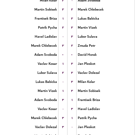
۳
۰
Milan Kolar
Adam Svoboda
۳
۲
Martin Sobisek
Marek Chlebecek
۱
۳
Frantisek Briza
Lukas Babicka
۲
۳
Patrik Pycha
Martin Vizek
۰
۳
Havel Ladislav
Lubor Sulava
۳
۲
Marek Chlebecek
Zmuda Petr
-
-
Adam Svoboda
David Horak
۱
۳
Vaclav Kosar
Jan Pleskot
۲
۳
Lubor Sulava
Vaclav Dolezal
۰
۳
Lukas Babicka
Milan Kolar
۱
۳
Martin Vizek
Martin Sobisek
۳
۱
Adam Svoboda
Frantisek Briza
۰
۳
Vaclav Kosar
Havel Ladislav
۳
۱
Marek Chlebecek
Patrik Pycha
۳
۰
Vaclav Dolezal
Jan Pleskot