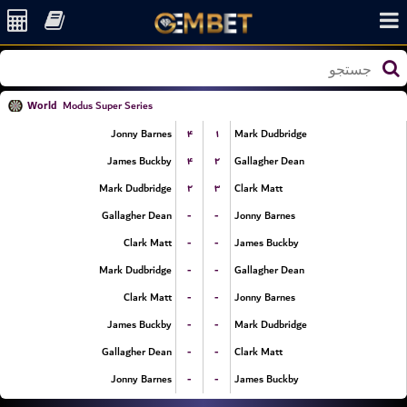
World
Modus Super Series
۴
۱
Jonny Barnes
Mark Dudbridge
۴
۲
James Buckby
Gallagher Dean
۲
۳
Mark Dudbridge
Clark Matt
-
-
Gallagher Dean
Jonny Barnes
-
-
Clark Matt
James Buckby
-
-
Mark Dudbridge
Gallagher Dean
-
-
Clark Matt
Jonny Barnes
-
-
James Buckby
Mark Dudbridge
-
-
Gallagher Dean
Clark Matt
-
-
Jonny Barnes
James Buckby