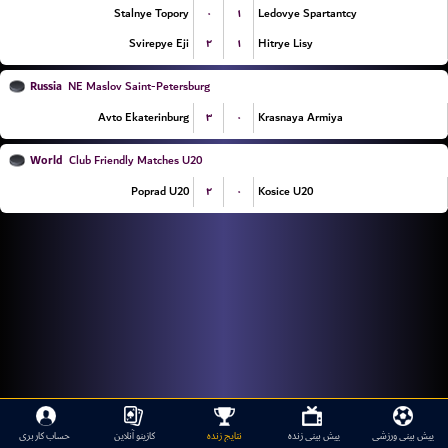
۰
۱
Stalnye Topory
Ledovye Spartantcy
۲
۱
Svirepye Eji
Hitrye Lisy
Russia
NE Maslov Saint-Petersburg
۳
۰
Avto Ekaterinburg
Krasnaya Armiya
World
Club Friendly Matches U20
۲
۰
Poprad U20
Kosice U20
پیش بینی ورزشی
پیش بینی زنده
نتایج زنده
کازینو آنلاین
حساب کاربری