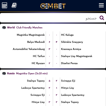
World
Club Friendly Matches
۰
۰
Magnitka Magnitogorsk
HC Kaluga
۶
۴
Belye Medvedi
Sibirskie Snaypery
۳
۰
Avtomobilist Yekaterinburg
Krasnaya Armiya
۰
۰
HC Taifun
Stalnye Lisy Magnitogorsk
۲
۰
HC Ryazan
Dizelist Penza
Russia
Magnitka Open (3x10 min)
۵
۲
Stalnye Topory
Svirepye Eji
۲
۱
Ledovye Spartantcy
Hitrye Lisy
۰
۲
Svirepye Eji
Ledovye Spartantcy
۳
۲
Hitrye Lisy
Stalnye Topory