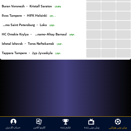
...
...
...
Buran Voronezh
-
Kristall Saratov
۱۲:۴۷
...
...
...
Ilves Tampere
-
HIFK Helsinki
۱۳:۰۰
...
...
...
MHC Dynamo Saint Petersburg
-
Loko
۱۳:۳۰
...
...
...
HC Omskie Krylya
-
Dynamo-Altay Barnaul
۱۴:۳۰
...
...
...
Izhstal Izhevsk
-
Toros Neftekamsk
۱۶:۳۰
...
...
...
Tappara Tampere
-
Jyp Jyvaskyla
۱۶:۳۰
پیش بینی ورزشی
پیش بینی زنده
نتایج زنده
کازینو آنلاین
حساب کاربری