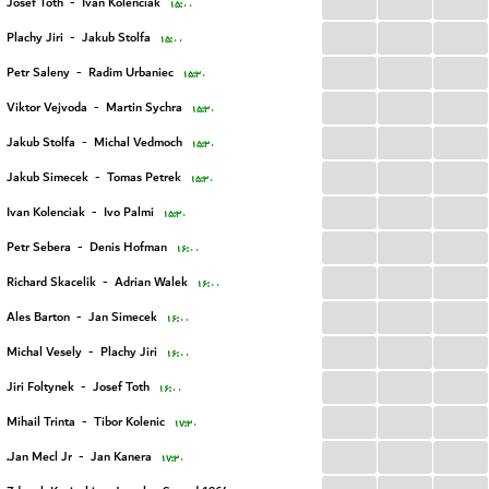
...
...
...
Josef Toth
-
Ivan Kolenciak
۱۵:۰۰
...
...
...
Plachy Jiri
-
Jakub Stolfa
۱۵:۰۰
...
...
...
Petr Saleny
-
Radim Urbaniec
۱۵:۳۰
...
...
...
Viktor Vejvoda
-
Martin Sychra
۱۵:۳۰
...
...
...
Jakub Stolfa
-
Michal Vedmoch
۱۵:۳۰
...
...
...
Jakub Simecek
-
Tomas Petrek
۱۵:۳۰
...
...
...
Ivan Kolenciak
-
Ivo Palmi
۱۵:۳۰
...
...
...
Petr Sebera
-
Denis Hofman
۱۶:۰۰
...
...
...
Richard Skacelik
-
Adrian Walek
۱۶:۰۰
...
...
...
Ales Barton
-
Jan Simecek
۱۶:۰۰
...
...
...
Michal Vesely
-
Plachy Jiri
۱۶:۰۰
...
...
...
Jiri Foltynek
-
Josef Toth
۱۶:۰۰
...
...
...
Mihail Trinta
-
Tibor Kolenic
۱۷:۳۰
...
...
...
Jan Mecl Jr.
-
Jan Kanera
۱۷:۳۰