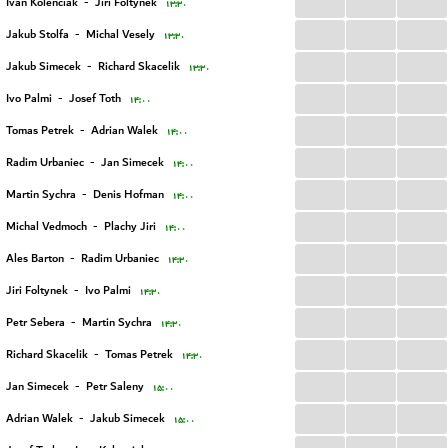
...
...
...
Ivan Kolenciak
-
Jiri Foltynek
۱۳:۳۰
...
...
...
Jakub Stolfa
-
Michal Vesely
۱۳:۳۰
...
...
...
Jakub Simecek
-
Richard Skacelik
۱۳:۳۰
...
...
...
Ivo Palmi
-
Josef Toth
۱۴:۰۰
...
...
...
Tomas Petrek
-
Adrian Walek
۱۴:۰۰
...
...
...
Radim Urbaniec
-
Jan Simecek
۱۴:۰۰
...
...
...
Martin Sychra
-
Denis Hofman
۱۴:۰۰
...
...
...
Michal Vedmoch
-
Plachy Jiri
۱۴:۰۰
...
...
...
Ales Barton
-
Radim Urbaniec
۱۴:۳۰
...
...
...
Jiri Foltynek
-
Ivo Palmi
۱۴:۳۰
...
...
...
Petr Sebera
-
Martin Sychra
۱۴:۳۰
...
...
...
Richard Skacelik
-
Tomas Petrek
۱۴:۳۰
...
...
...
Jan Simecek
-
Petr Saleny
۱۵:۰۰
...
...
...
Adrian Walek
-
Jakub Simecek
۱۵:۰۰