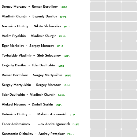
...
...
...
Sergey Morozov
-
Roman Bortnikov
۱۶:۴۵
...
...
...
Vladimir Khurgin
-
Evgeniy Danilov
۱۶:۴۵
...
...
...
Narzukov Dmitriy
-
Nikita Shchavelev
۱۷:۰۰
...
...
...
Vadim Pryakhin
-
Vladimir Khurgin
۱۷:۱۵
...
...
...
Egor Markelov
-
Sergey Morozov
۱۷:۱۵
...
...
...
Tsybulskiy Vladimir
-
Gleb Golovanov
۱۷:۳۰
...
...
...
Evgeniy Danilov
-
Ildar Davlitshin
۱۷:۴۵
...
...
...
Roman Bortnikov
-
Sergey Martyukhin
۱۷:۴۵
...
...
...
Sergey Martyukhin
-
Sergey Morozov
۱۸:۱۵
...
...
...
Ildar Davlitshin
-
Vladimir Khurgin
۱۸:۱۵
...
...
...
Aleksei Naumov
-
Dmitrii Surkin
۱۸:۳۰
...
...
...
Kutenkov Dmitry
-
Afanasev Maksim Andreevich
۲۰:۳۰
...
...
...
Fedor Ambrosimov
-
Hramov Andrei Igorevich
۲۰:۴۵
...
...
...
Konstantin Olshakov
-
Andrey Potapkov
۲۱:۰۰