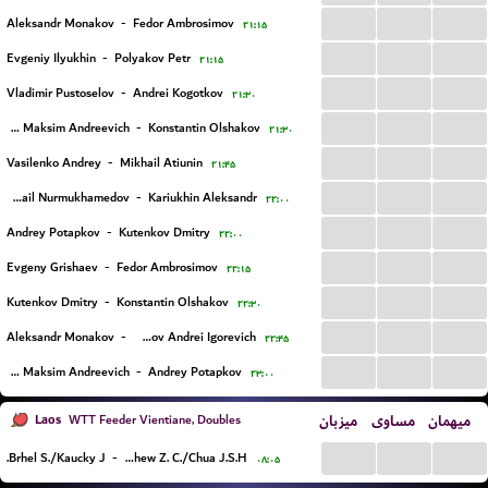
...
...
...
Aleksandr Monakov
-
Fedor Ambrosimov
۲۱:۱۵
...
...
...
Evgeniy Ilyukhin
-
Polyakov Petr
۲۱:۱۵
...
...
...
Vladimir Pustoselov
-
Andrei Kogotkov
۲۱:۳۰
...
...
...
Afanasev Maksim Andreevich
-
Konstantin Olshakov
۲۱:۳۰
...
...
...
Vasilenko Andrey
-
Mikhail Atiunin
۲۱:۴۵
...
...
...
Mikhail Nurmukhamedov
-
Kariukhin Aleksandr
۲۲:۰۰
...
...
...
Andrey Potapkov
-
Kutenkov Dmitry
۲۲:۰۰
...
...
...
Evgeny Grishaev
-
Fedor Ambrosimov
۲۲:۱۵
...
...
...
Kutenkov Dmitry
-
Konstantin Olshakov
۲۲:۳۰
...
...
...
Aleksandr Monakov
-
Hramov Andrei Igorevich
۲۲:۴۵
...
...
...
Afanasev Maksim Andreevich
-
Andrey Potapkov
۲۳:۰۰
Laos
میزبان
مساوی
میهمان
WTT Feeder Vientiane, Doubles
...
...
...
Brhel S./Kaucky J.
-
Chew Z. C./Chua J.S.H.
۰۸:۰۵