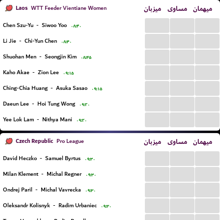
Laos
میزبان
مساوی
میهمان
WTT Feeder Vientiane Women
...
...
...
Chen Szu-Yu
-
Siwoo Yoo
۰۸:۴۰
...
...
...
Li Jie
-
Chi-Yun Chen
۰۸:۴۰
...
...
...
Shuohan Men
-
Seongjin Kim
۰۸:۴۵
...
...
...
Kaho Akae
-
Zion Lee
۰۹:۱۵
...
...
...
Ching-Chia Huang
-
Asuka Sasao
۰۹:۱۵
...
...
...
Daeun Lee
-
Hoi Tung Wong
۰۹:۲۰
...
...
...
Yee Lok Lam
-
Nithya Mani
۰۹:۲۰
Czech Republic
میزبان
مساوی
میهمان
Pro League
...
...
...
David Heczko
-
Samuel Byrtus
۰۹:۳۰
...
...
...
Milan Klement
-
Michal Regner
۰۹:۳۰
...
...
...
Ondrej Paril
-
Michal Vavrecka
۰۹:۳۰
...
...
...
Oleksandr Kolisnyk
-
Radim Urbaniec
۰۹:۳۰