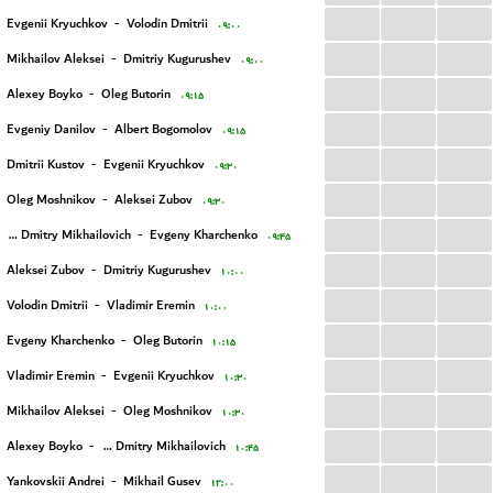
...
...
...
Evgenii Kryuchkov
-
Volodin Dmitrii
۰۹:۰۰
...
...
...
Mikhailov Aleksei
-
Dmitriy Kugurushev
۰۹:۰۰
...
...
...
Alexey Boyko
-
Oleg Butorin
۰۹:۱۵
...
...
...
Evgeniy Danilov
-
Albert Bogomolov
۰۹:۱۵
...
...
...
Dmitrii Kustov
-
Evgenii Kryuchkov
۰۹:۳۰
...
...
...
Oleg Moshnikov
-
Aleksei Zubov
۰۹:۳۰
...
...
...
Evlakhin Dmitry Mikhailovich
-
Evgeny Kharchenko
۰۹:۴۵
...
...
...
Aleksei Zubov
-
Dmitriy Kugurushev
۱۰:۰۰
...
...
...
Volodin Dmitrii
-
Vladimir Eremin
۱۰:۰۰
...
...
...
Evgeny Kharchenko
-
Oleg Butorin
۱۰:۱۵
...
...
...
Vladimir Eremin
-
Evgenii Kryuchkov
۱۰:۳۰
...
...
...
Mikhailov Aleksei
-
Oleg Moshnikov
۱۰:۳۰
...
...
...
Alexey Boyko
-
Evlakhin Dmitry Mikhailovich
۱۰:۴۵
...
...
...
Yankovskii Andrei
-
Mikhail Gusev
۱۲:۰۰