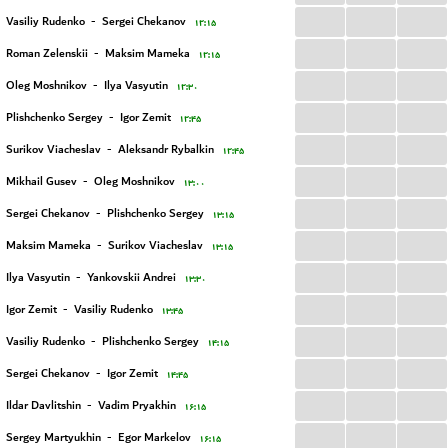
...
...
...
Vasiliy Rudenko
-
Sergei Chekanov
۱۲:۱۵
...
...
...
Roman Zelenskii
-
Maksim Mameka
۱۲:۱۵
...
...
...
Oleg Moshnikov
-
Ilya Vasyutin
۱۲:۳۰
...
...
...
Plishchenko Sergey
-
Igor Zemit
۱۲:۴۵
...
...
...
Surikov Viacheslav
-
Aleksandr Rybalkin
۱۲:۴۵
...
...
...
Mikhail Gusev
-
Oleg Moshnikov
۱۳:۰۰
...
...
...
Sergei Chekanov
-
Plishchenko Sergey
۱۳:۱۵
...
...
...
Maksim Mameka
-
Surikov Viacheslav
۱۳:۱۵
...
...
...
Ilya Vasyutin
-
Yankovskii Andrei
۱۳:۳۰
...
...
...
Igor Zemit
-
Vasiliy Rudenko
۱۳:۴۵
...
...
...
Vasiliy Rudenko
-
Plishchenko Sergey
۱۴:۱۵
...
...
...
Sergei Chekanov
-
Igor Zemit
۱۴:۴۵
...
...
...
Ildar Davlitshin
-
Vadim Pryakhin
۱۶:۱۵
...
...
...
Sergey Martyukhin
-
Egor Markelov
۱۶:۱۵