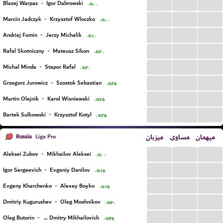
...
...
...
Blazej Warpas
-
Igor Dabrowski
۰۸:۰۰
...
...
...
Marcin Jadczyk
-
Krzysztof Wloczko
۰۸:۰۰
...
...
...
Andriej Fomin
-
Jerzy Michalik
۰۸:۱۰
...
...
...
Rafal Skotniczny
-
Mateusz Sikon
۰۸:۲۰
...
...
...
Michal Minda
-
Stapor Rafal
۰۸:۲۰
...
...
...
Grzegorz Jurowicz
-
Szostok Sebastian
۰۸:۲۵
...
...
...
Martin Olejnik
-
Karol Wisniewski
۰۸:۲۵
...
...
...
Bartek Sulkowski
-
Krzysztof Kotyl
۰۸:۲۵
Russia
میزبان
مساوی
میهمان
Liga Pro
...
...
...
Aleksei Zubov
-
Mikhailov Aleksei
۰۸:۰۰
...
...
...
Igor Sergeevich
-
Evgeniy Danilov
۰۸:۱۵
...
...
...
Evgeny Kharchenko
-
Alexey Boyko
۰۸:۱۵
...
...
...
Dmitriy Kugurushev
-
Oleg Moshnikov
۰۸:۳۰
...
...
...
Oleg Butorin
-
Evlakhin Dmitry Mikhailovich
۰۸:۴۵