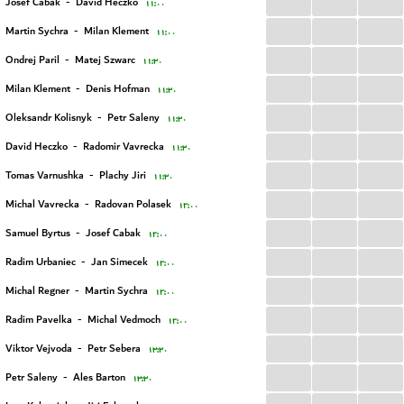
...
...
...
Josef Cabak
-
David Heczko
۱۱:۰۰
...
...
...
Martin Sychra
-
Milan Klement
۱۱:۰۰
...
...
...
Ondrej Paril
-
Matej Szwarc
۱۱:۳۰
...
...
...
Milan Klement
-
Denis Hofman
۱۱:۳۰
...
...
...
Oleksandr Kolisnyk
-
Petr Saleny
۱۱:۳۰
...
...
...
David Heczko
-
Radomir Vavrecka
۱۱:۳۰
...
...
...
Tomas Varnushka
-
Plachy Jiri
۱۱:۳۰
...
...
...
Michal Vavrecka
-
Radovan Polasek
۱۲:۰۰
...
...
...
Samuel Byrtus
-
Josef Cabak
۱۲:۰۰
...
...
...
Radim Urbaniec
-
Jan Simecek
۱۲:۰۰
...
...
...
Michal Regner
-
Martin Sychra
۱۲:۰۰
...
...
...
Radim Pavelka
-
Michal Vedmoch
۱۲:۰۰
...
...
...
Viktor Vejvoda
-
Petr Sebera
۱۳:۳۰
...
...
...
Petr Saleny
-
Ales Barton
۱۳:۳۰