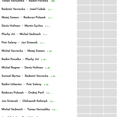
...
...
...
Tomas Varnushka
-
Radim Pavelka
۰۹:۳۰
...
...
...
Radomir Vavrecka
-
Josef Cabak
۱۰:۰۰
...
...
...
Matej Szwarc
-
Radovan Polasek
۱۰:۰۰
...
...
...
Denis Hofman
-
Martin Sychra
۱۰:۰۰
...
...
...
Plachy Jiri
-
Michal Vedmoch
۱۰:۰۰
...
...
...
Petr Saleny
-
Jan Simecek
۱۰:۰۰
...
...
...
Michal Vavrecka
-
Matej Szwarc
۱۰:۳۰
...
...
...
Radim Pavelka
-
Plachy Jiri
۱۰:۳۰
...
...
...
Michal Regner
-
Denis Hofman
۱۰:۳۰
...
...
...
Samuel Byrtus
-
Radomir Vavrecka
۱۰:۳۰
...
...
...
Radim Urbaniec
-
Petr Saleny
۱۰:۳۰
...
...
...
Radovan Polasek
-
Ondrej Paril
۱۱:۰۰
...
...
...
Jan Simecek
-
Oleksandr Kolisnyk
۱۱:۰۰
...
...
...
Michal Vedmoch
-
Tomas Varnushka
۱۱:۰۰