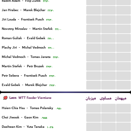
...
...
...
Radim Adam
-
Filip Zurek
۲۲:۳۰
...
...
...
Jan Hrabec
-
Marek Blejchar
۲۲:۳۰
...
...
...
Jiri Louda
-
Frantisek Pusch
۲۲:۳۰
...
...
...
Novotny Miroslav
-
Martin Stefek
۲۳:۰۰
...
...
...
Roman Guliak
-
Evald Gebek
۲۳:۰۰
...
...
...
Plachy Jiri
-
Michal Vedmoch
۲۳:۰۰
...
...
...
Michal Vedmoch
-
Tomas Janata
۲۳:۳۰
...
...
...
Martin Stefek
-
Petr Bruzek
۲۳:۳۰
...
...
...
Petr Sebera
-
Frantisek Pusch
۲۳:۳۰
...
...
...
Evald Gebek
-
Marek Blejchar
۲۳:۳۰
Laos
میزبان
مساوی
میهمان
WTT Feeder Vientiane
...
...
...
Hsien-Chia Hsu
-
Tomas Polansky
۰۹:۵۰
...
...
...
Choi Jiwook
-
Gaon Kim
۰۹:۵۵
...
...
...
Daehwan Kim
-
Yuta Tanaka
۱۰:۲۵