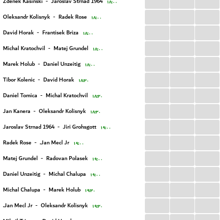
...
...
...
Zdenek Kasinski
-
Jaroslav Strnad 1964
۱۸:۰۰
...
...
...
Oleksandr Kolisnyk
-
Radek Rose
۱۸:۰۰
...
...
...
David Horak
-
Frantisek Briza
۱۸:۰۰
...
...
...
Michal Kratochvil
-
Matej Grundel
۱۸:۰۰
...
...
...
Marek Holub
-
Daniel Unzeitig
۱۸:۰۰
...
...
...
Tibor Kolenic
-
David Horak
۱۸:۳۰
...
...
...
Daniel Tomica
-
Michal Kratochvil
۱۸:۳۰
...
...
...
Jan Kanera
-
Oleksandr Kolisnyk
۱۸:۳۰
...
...
...
Jaroslav Strnad 1964
-
Jiri Grohsgott
۱۹:۰۰
...
...
...
Radek Rose
-
Jan Mecl Jr.
۱۹:۰۰
...
...
...
Matej Grundel
-
Radovan Polasek
۱۹:۰۰
...
...
...
Daniel Unzeitig
-
Michal Chalupa
۱۹:۰۰
...
...
...
Michal Chalupa
-
Marek Holub
۱۹:۳۰
...
...
...
Jan Mecl Jr.
-
Oleksandr Kolisnyk
۱۹:۳۰