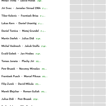
...
...
...
Mihail Trinta
-
David Horak
۱۹:۳۰
...
...
...
Jiri Svec
-
Jaroslav Strnad 1964
۲۰:۰۰
...
...
...
Tibor Kolenic
-
Frantisek Briza
۲۰:۰۰
...
...
...
Lukas Kern
-
Daniel Unzeitig
۲۰:۰۰
...
...
...
Daniel Tomica
-
Matej Grundel
۲۰:۰۰
...
...
...
Martin Stefek
-
Julius Didi
۲۱:۳۰
...
...
...
Michal Vedmoch
-
Jakub Stolfa
۲۱:۳۰
...
...
...
Evald Gebek
-
Jan Hrabec
۲۱:۳۰
...
...
...
Tomas Janata
-
Plachy Jiri
۲۲:۰۰
...
...
...
Petr Bruzek
-
Novotny Miroslav
۲۲:۰۰
...
...
...
Frantisek Pusch
-
Marcel Pikous
۲۲:۰۰
...
...
...
Filip Zurek
-
David Mikula
۲۲:۰۰
...
...
...
Marek Blejchar
-
Roman Guliak
۲۲:۰۰
...
...
...
Julius Didi
-
Petr Bruzek
۲۲:۳۰