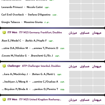
۱۵:۳۰
...
...
...
Leonardo Primucci
-
Niccolo Catini
۱۵:۳۰
...
...
...
Carl Emil Overbeck
-
Stefano D'Agostino
۱۶:۳۰
...
...
...
Giorgio Tabacco
-
Massimo Giunta
۲۰:۳۰
ITF Men
میزبان
مساوی
میهمان
ITF M15 Germany Frankfurt, Doubles
...
...
...
Rast E./Wedel C.
-
Barbic A./Hopfe F.
۱۵:۳۰
...
...
...
Dutine D.A./Klinkov M.
-
Hammes T./Petrovic D.
۱۶:۳۰
...
...
...
Covato M./Voelzke G.
-
Branchetti G./Ilic J.
۱۸:۳۰
Challenger
میزبان
مساوی
میهمان
ATP Challenger Istanbul, Doubles
...
...
...
Azkara A./Mackinlay J.
-
Boitan G. A./Ratti L.
۱۵:۳۰
...
...
...
Nedunchezhiyan J./Wang A.
-
Bittoun Kouzmine C./Ouakaa A.
۱۶:۴۰
...
...
...
Bar Biryukov P./Binda A.
-
Ostapenkov D./Pereira T.
۱۷:۵۰
ITF Men
میزبان
مساوی
میهمان
ITF M25 United Kingdom Roehampton, Doubles