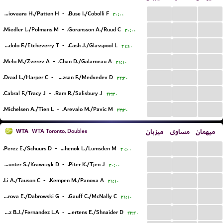
...
...
...
Heliovaara H./Patten H.
-
Buse I./Cobolli F.
۲۰:۰۰
...
...
...
Miedler L./Polmans M.
-
Goransson A./Ruud C.
۲۰:۰۰
...
...
...
Cerundolo F./Etcheverry T.
-
Cash J./Glasspool L.
۲۱:۱۰
...
...
...
Melo M./Zverev A.
-
Chan D./Galarneau A.
۲۱:۱۰
...
...
...
Draxl L./Harper C.
-
Marozsan F./Medvedev D.
۲۲:۲۰
...
...
...
Cabral F./Tracy J.
-
Ram R./Salisbury J.
۲۳:۳۰
...
...
...
Michelsen A./Tien L.
-
Arevalo M./Pavic M.
۲۳:۳۰
WTA
میزبان
مساوی
میهمان
WTA Toronto, Doubles
...
...
...
Perez E./Schuurs D.
-
Kichenok L./Lumsden M.
۲۰:۰۰
...
...
...
Hunter S./Krawczyk D.
-
Piter K./Tjen J.
۲۰:۰۰
...
...
...
Li A./Tauson C.
-
Kempen M./Panova A.
۲۱:۱۰
...
...
...
Alexandrova E./Dabrowski G.
-
Gauff C./McNally C.
۲۱:۱۰
...
...
...
Fernandez B.J./Fernandez L.A.
-
Mertens E./Shnaider D.
۲۲:۲۰