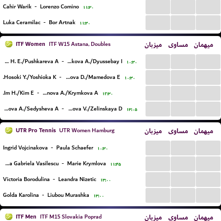
...
...
...
Cahir Warik
-
Lorenzo Comino
۱۱:۳۰
...
...
...
Luka Ceramilac
-
Bor Artnak
۱۱:۳۰
ITF Women
میزبان
مساوی
میهمان
ITF W15 Astana, Doubles
...
...
...
Lee H. E./Pushkareva A.
-
Arystanbekova A./Dyussebay I.
۱۰:۳۰
...
...
...
Hosoki Y./Yoshioka K.
-
Kharlanova D./Mamedova E.
۱۰:۳۰
...
...
...
Im H./Kim E.
-
Kakenova A./Krymkova A.
۱۲:۳۰
...
...
...
Fedorova A./Sedysheva A.
-
Milovanova V./Zelinskaya D.
۱۳:۰۵
UTR Pro Tennis
میزبان
مساوی
میهمان
UTR Women Hamburg
...
...
...
Ingrid Vojcinakova
-
Paula Schaefer
۱۰:۳۰
...
...
...
Arina Gabriela Vasilescu
-
Marie Krymlova
۱۱:۴۵
...
...
...
Victoria Borodulina
-
Leandra Nizetic
۱۳:۰۰
...
...
...
Golda Karolina
-
Liubou Murashka
۱۳:۰۰
ITF Men
میزبان
مساوی
میهمان
ITF M15 Slovakia Poprad