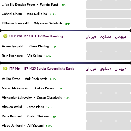
...
...
...
Stefan Ilie Bogdan Petre
-
Fermin Tenti
۱۱:۳۰
...
...
...
Gabriel Ghetu
-
Vito Dell Elba
۱۳:۳۰
...
...
...
Filiberto Fumagalli
-
Odysseas Geladaris
۱۳:۳۰
UTR Pro Tennis
میزبان
مساوی
میهمان
UTR Men Hamburg
...
...
...
Artem Lyapshin
-
Claus Piening
۱۰:۳۰
...
...
...
Rein Koenders
-
Vit Kalina
۱۱:۴۵
ITF Men
میزبان
مساوی
میهمان
ITF M25 Serbia Kursumlijska Banja
...
...
...
Veljko Krstic
-
Vuk Radjenovic
۱۰:۳۰
...
...
...
Marko Maksimovic
-
Aleksa Pisaric
۱۰:۳۰
...
...
...
Alexander Zgirovsky
-
Dusan Obradovic
۱۰:۳۰
...
...
...
Ahouda Walid
-
Jorge Plans
۱۰:۳۰
...
...
...
Reda Bennani
-
Ruslan Tiukaev
۱۱:۳۰
...
...
...
Vlado Jankanj
-
Ali Yazdani
۱۱:۳۰