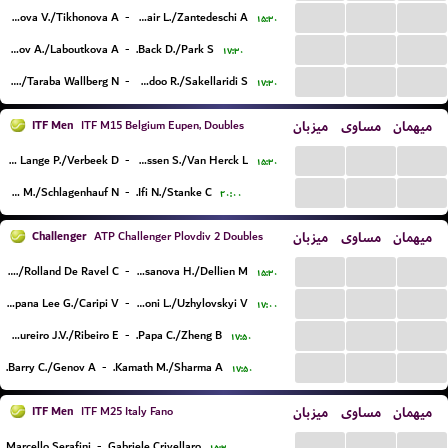
...
...
...
Strakhova V./Tikhonova A.
-
Mair L./Zantedeschi A.
۱۵:۳۰
...
...
...
Kucmov A./Laboutkova A.
-
Back D./Park S.
۱۷:۳۰
...
...
...
Kovackova A./Taraba Wallberg N.
-
Mcadoo R./Sakellaridi S.
۱۷:۳۰
ITF Men
میزبان
مساوی
میهمان
ITF M15 Belgium Eupen, Doubles
...
...
...
De Lange P./Verbeek D.
-
Klaassen S./Van Herck L.
۱۵:۳۰
...
...
...
Chambonniere M./Schlagenhauf N.
-
Ifi N./Stanke C.
۲۰:۰۰
Challenger
میزبان
مساوی
میهمان
ATP Challenger Plovdiv 2 Doubles
...
...
...
Radovanovic T./Rolland De Ravel C.
-
Casanova H./Dellien M.
۱۵:۳۰
...
...
...
Campana Lee G./Caripi V.
-
Carboni L./Uzhylovskyi V.
۱۷:۰۰
...
...
...
Couto Loureiro J.V./Ribeiro E.
-
Papa C./Zheng B.
۱۷:۵۰
...
...
...
Barry C./Genov A.
-
Kamath M./Sharma A.
۱۷:۵۰
ITF Men
میزبان
مساوی
میهمان
ITF M25 Italy Fano
...
...
...
Marcello Serafini
-
Gabriele Crivellaro