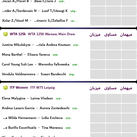
...
...
...
Jecan A./Pavel B.
-
Bass F./Jans J.
۱۳:۴۰
...
...
...
Kalender A./Serdarusic N.
-
Loof T./Uesugi K.
۱۴:۵۰
...
...
...
Kolar Z./Vocel M.
-
Latinovic S./Zeballos F.
۱۶:۰۰
WTA 125k
میزبان
مساوی
میهمان
WTA 125K Warsaw, Main Draw
...
...
...
Justina Mikulskyte
-
Gabriela Andrea Knutson
۱۲:۳۰
...
...
...
Mona Barthel
-
Elizara Yaneva
۱۳:۳۰
...
...
...
Carol Young Suh Lee
-
Weronika Falkowska
۱۳:۴۰
...
...
...
Vendula Valdmannova
-
Susan Bandecchi
۱۴:۵۰
ITF Women
میزبان
مساوی
میهمان
ITF W75 Leipzig
...
...
...
Elena Malygina
-
Laima Vladson
۱۲:۳۰
...
...
...
Andrea Lazaro Garcia
-
Aurora Zantedeschi
۱۲:۳۰
...
...
...
Caijsa Wilda Hennemann
-
Lidia Encheva
۱۲:۳۰
...
...
...
Irene Burillo Escorihuela
-
Tina Manescu
۱۳:۳۰