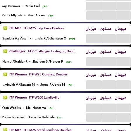
...
...
...
Gijs Brouwer
-
Yanki Erel
۱۶:۴۰
...
...
...
Kenta Miyoshi
-
Mert Alkaya
۱۹:۳۰
ITF Men
میزبان
مساوی
میهمان
ITF M25 Italy Fano, Doubles
...
...
...
Spadola A./Vasa I.
-
Jarvis R./Johansson O.
۱۷:۳۵
Challenger
میزبان
مساوی
میهمان
ATP Challenger Lexington, Doubles
...
...
...
Nam J./Stalder R.
-
Bayldon B./Harper P.
۱۸:۳۰
ITF Women
میزبان
مساوی
میهمان
ITF W75 Ourense, Doubles
...
...
...
Savinykh V./Sawant M.
-
Jorge F./Jorge M.
۱۸:۳۰
ITF Women
میزبان
مساوی
میهمان
ITF W100 Landisville
...
...
...
Yeon Woo Ku
-
Mai Hontama
۱۸:۳۰
...
...
...
Polina Iatcenko
-
Caroline Dolehide
۲۱:۰۰
ITF Men
میزبان
مساوی
میهمان
ITF M25 Brazil Londrina, Doubles