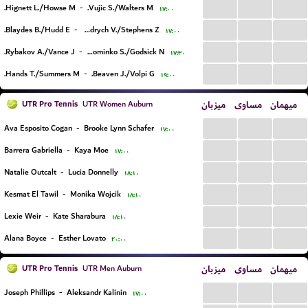
...
...
...
Hignett L./Howse M.
-
Vujic S./Walters M.
۱۷:۰۰
...
...
...
Blaydes B./Hudd E.
-
Frydrych V./Stephens Z.
۱۷:۰۰
...
...
...
Rybakov A./Vance J.
-
Dominko S./Godsick N.
۱۷:۳۰
...
...
...
Hands T./Summers M.
-
Beaven J./Volpi G.
۱۹:۰۰
UTR Pro Tennis
میزبان
مساوی
میهمان
UTR Women Auburn
...
...
...
Ava Esposito Cogan
-
Brooke Lynn Schafer
۱۷:۰۰
...
...
...
Barrera Gabriella
-
Kaya Moe
۱۷:۰۰
...
...
...
Natalie Outcalt
-
Lucia Donnelly
۱۸:۱۰
...
...
...
Kesmat El Tawil
-
Monika Wojcik
۱۸:۱۰
...
...
...
Lexie Weir
-
Kate Sharabura
۱۸:۱۰
...
...
...
Alana Boyce
-
Esther Lovato
۲۰:۰۰
UTR Pro Tennis
میزبان
مساوی
میهمان
UTR Men Auburn
...
...
...
Joseph Phillips
-
Aleksandr Kalinin
۱۷:۰۰