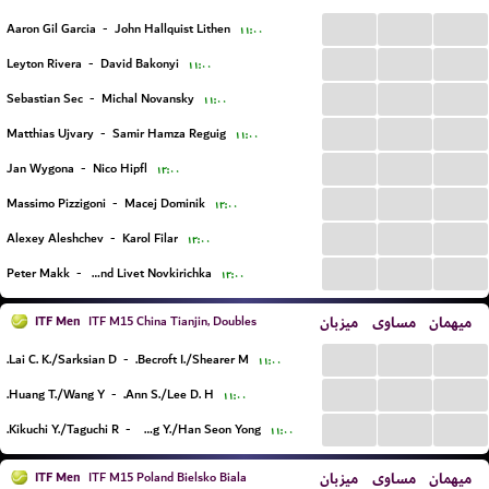
...
...
...
Aaron Gil Garcia
-
John Hallquist Lithen
۱۱:۰۰
...
...
...
Leyton Rivera
-
David Bakonyi
۱۱:۰۰
...
...
...
Sebastian Sec
-
Michal Novansky
۱۱:۰۰
...
...
...
Matthias Ujvary
-
Samir Hamza Reguig
۱۱:۰۰
...
...
...
Jan Wygona
-
Nico Hipfl
۱۲:۰۰
...
...
...
Massimo Pizzigoni
-
Macej Dominik
۱۲:۰۰
...
...
...
Alexey Aleshchev
-
Karol Filar
۱۲:۰۰
...
...
...
Peter Makk
-
Ferdinand Livet Novkirichka
۱۲:۰۰
ITF Men
میزبان
مساوی
میهمان
ITF M15 China Tianjin, Doubles
...
...
...
Lai C. K./Sarksian D.
-
Becroft I./Shearer M.
۱۱:۰۰
...
...
...
Huang T./Wang Y.
-
Ann S./Lee D. H.
۱۱:۰۰
...
...
...
Kikuchi Y./Taguchi R.
-
Chung Y./Han Seon Yong
۱۱:۰۰
ITF Men
میزبان
مساوی
میهمان
ITF M15 Poland Bielsko Biala