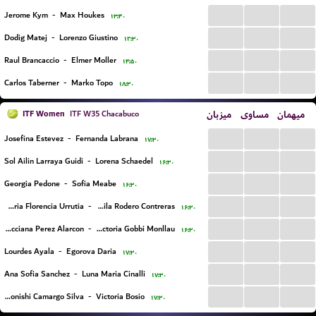
...
...
...
Jerome Kym
-
Max Houkes
۱۳:۴۰
...
...
...
Dodig Matej
-
Lorenzo Giustino
۱۲:۳۰
...
...
...
Raul Brancaccio
-
Elmer Moller
۱۴:۵۰
...
...
...
Carlos Taberner
-
Marko Topo
۱۸:۳۰
ITF Women
میزبان
مساوی
میهمان
ITF W35 Chacabuco
...
...
...
Josefina Estevez
-
Fernanda Labrana
۱۷:۳۰
...
...
...
Sol Ailin Larraya Guidi
-
Lorena Schaedel
۱۶:۳۰
...
...
...
Georgia Pedone
-
Sofia Meabe
۱۶:۳۰
...
...
...
Maria Florencia Urrutia
-
Camila Rodero Contreras
۱۶:۳۰
...
...
...
Lucciana Perez Alarcon
-
Ana Victoria Gobbi Monllau
۱۶:۳۰
...
...
...
Lourdes Ayala
-
Egorova Daria
۱۷:۳۰
...
...
...
Ana Sofia Sanchez
-
Luna Maria Cinalli
۱۷:۳۰
...
...
...
Julia Konishi Camargo Silva
-
Victoria Bosio
۱۷:۳۰