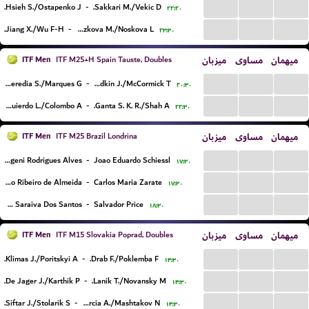
...
...
...
Hsieh S./Ostapenko J.
-
Sakkari M./Vekic D.
۲۲:۲۰
...
...
...
Jiang X./Wu F-H.
-
Bouzkova M./Noskova L.
۲۳:۳۰
ITF Men
میزبان
مساوی
میهمان
ITF M25+H Spain Tauste, Doubles
...
...
...
Heredia S./Marques G.
-
Fradkin J./McCormick T.
۲۰:۳۰
...
...
...
Izquierdo L./Colombo A.
-
Ganta S. K. R./Shah A.
۲۲:۳۰
ITF Men
میزبان
مساوی
میهمان
ITF M25 Brazil Londrina
...
...
...
Felipe Meligeni Rodrigues Alves
-
Joao Eduardo Schiessl
۱۷:۳۰
...
...
...
Gustavo Ribeiro de Almeida
-
Carlos Maria Zarate
۱۷:۳۰
...
...
...
Paulo Andre Saraiva Dos Santos
-
Salvador Price
۱۸:۳۰
ITF Men
میزبان
مساوی
میهمان
ITF M15 Slovakia Poprad, Doubles
...
...
...
Klimas J./Poritskyi A.
-
Drab F./Poklemba F.
۱۴:۳۰
...
...
...
De Jager J./Karthik P.
-
Lanik T./Novansky M.
۱۴:۳۰
...
...
...
Siftar J./Stolarik S.
-
Gil Garcia A./Mashtakov N.
۱۴:۳۰