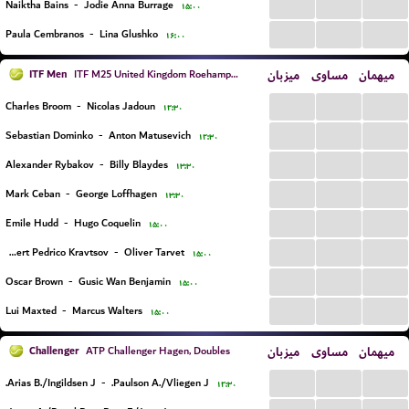
...
...
...
Naiktha Bains
-
Jodie Anna Burrage
۱۵:۰۰
...
...
...
Paula Cembranos
-
Lina Glushko
۱۶:۰۰
ITF Men
میزبان
مساوی
میهمان
ITF M25 United Kingdom Roehampton
...
...
...
Charles Broom
-
Nicolas Jadoun
۱۲:۳۰
...
...
...
Sebastian Dominko
-
Anton Matusevich
۱۲:۳۰
...
...
...
Alexander Rybakov
-
Billy Blaydes
۱۳:۳۰
...
...
...
Mark Ceban
-
George Loffhagen
۱۳:۳۰
...
...
...
Emile Hudd
-
Hugo Coquelin
۱۵:۰۰
...
...
...
Albert Pedrico Kravtsov
-
Oliver Tarvet
۱۵:۰۰
...
...
...
Oscar Brown
-
Gusic Wan Benjamin
۱۵:۰۰
...
...
...
Lui Maxted
-
Marcus Walters
۱۵:۰۰
Challenger
میزبان
مساوی
میهمان
ATP Challenger Hagen, Doubles
...
...
...
Arias B./Ingildsen J.
-
Paulson A./Vliegen J.
۱۲:۳۰