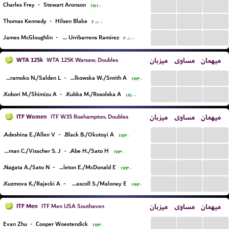
...
...
...
Charles Frey
-
Stewart Aronson
۱۸:۱۰
...
...
...
Thomas Kennedy
-
Hilsen Blake
۲۰:۰۰
...
...
...
James McGloughlin
-
Iker Urribarrens Ramirez
۲۰:۰۰
WTA 125k
میزبان
مساوی
میهمان
WTA 125K Warsaw, Doubles
...
...
...
Karamoko N./Salden L.
-
Falkowska W./Smith A.
۱۷:۳۰
...
...
...
Kobori M./Shimizu A.
-
Kubka M./Rosolska A.
۱۸:۰۰
ITF Women
میزبان
مساوی
میهمان
ITF W35 Roehampton, Doubles
...
...
...
Adeshina E./Allen V.
-
Black B./Okutoyi A.
۱۷:۳۰
...
...
...
Bosman C./Visscher S. J.
-
Abe H./Sato H.
۱۷:۳۰
...
...
...
Nagata A./Sato N.
-
Appleton E./McDonald E.
۱۷:۳۰
...
...
...
Kuzmova K./Rajecki A.
-
Dada-Mascoll S./Maloney E.
۱۹:۳۰
ITF Men
میزبان
مساوی
میهمان
ITF Men USA Southaven
...
...
...
Evan Zhu
-
Cooper Woestendick
۱۷:۳۰