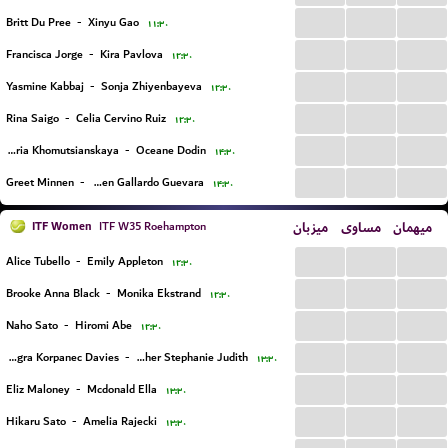
...
...
...
Britt Du Pree
-
Xinyu Gao
۱۱:۳۰
...
...
...
Francisca Jorge
-
Kira Pavlova
۱۲:۳۰
...
...
...
Yasmine Kabbaj
-
Sonja Zhiyenbayeva
۱۲:۳۰
...
...
...
Rina Saigo
-
Celia Cervino Ruiz
۱۲:۳۰
...
...
...
Daria Khomutsianskaya
-
Oceane Dodin
۱۴:۳۰
...
...
...
Greet Minnen
-
Carmen Gallardo Guevara
۱۴:۳۰
ITF Women
میزبان
مساوی
میهمان
ITF W35 Roehampton
...
...
...
Alice Tubello
-
Emily Appleton
۱۲:۳۰
...
...
...
Brooke Anna Black
-
Monika Ekstrand
۱۲:۳۰
...
...
...
Naho Sato
-
Hiromi Abe
۱۲:۳۰
...
...
...
Allegra Korpanec Davies
-
Visscher Stephanie Judith
۱۳:۳۰
...
...
...
Eliz Maloney
-
Mcdonald Ella
۱۳:۳۰
...
...
...
Hikaru Sato
-
Amelia Rajecki
۱۳:۳۰