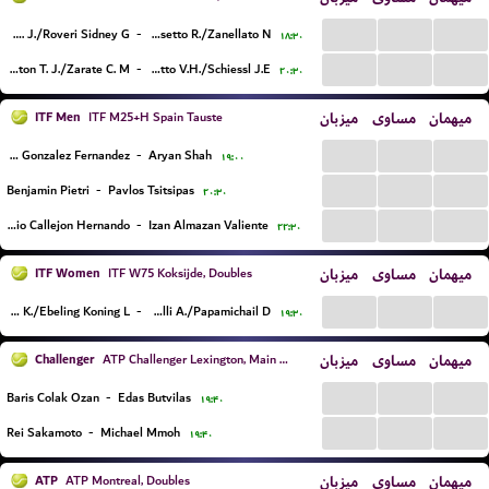
...
...
...
Rodriguez L. J./Roveri Sidney G.
-
Tosetto R./Zanellato N.
۱۸:۳۰
...
...
...
Leston T. J./Zarate C. M.
-
Remondy Pagotto V.H./Schiessl J.E.
۲۰:۳۰
ITF Men
میزبان
مساوی
میهمان
ITF M25+H Spain Tauste
...
...
...
Mario Gonzalez Fernandez
-
Aryan Shah
۱۹:۰۰
...
...
...
Benjamin Pietri
-
Pavlos Tsitsipas
۲۰:۳۰
...
...
...
Sergio Callejon Hernando
-
Izan Almazan Valiente
۲۲:۳۰
ITF Women
میزبان
مساوی
میهمان
ITF W75 Koksijde, Doubles
...
...
...
Coppez K./Ebeling Koning L.
-
Moratelli A./Papamichail D.
۱۹:۳۰
Challenger
میزبان
مساوی
میهمان
ATP Challenger Lexington, Main Draw
...
...
...
Baris Colak Ozan
-
Edas Butvilas
۱۹:۴۰
...
...
...
Rei Sakamoto
-
Michael Mmoh
۱۹:۴۰
ATP
میزبان
مساوی
میهمان
ATP Montreal, Doubles