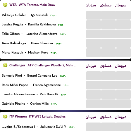
WTA
میزبان
مساوی
میهمان
WTA Toronto, Main Draw
...
...
...
Viktorija Golubic
-
Iga Swiatek
۲۰:۰۰
...
...
...
Jessica Pegula
-
Kamilla Rakhimova
۲۱:۱۰
...
...
...
Talia Gibson
-
Ekaterina Alexandrova
۱۸:۳۰
...
...
...
Anna Kalinskaya
-
Diana Shnaider
۱۹:۴۰
...
...
...
Marta Kostyuk
-
Madison Keys
۲۱:۳۰
Challenger
میزبان
مساوی
میهمان
ATP Challenger Plovdiv 2, Main Draw
...
...
...
Samuele Pieri
-
Gerard Campana Lee
۱۵:۳۰
...
...
...
Radu Mihai Papoe
-
Franco Agamenone
۱۵:۳۰
...
...
...
Yannick Theodor Alexandrescou
-
Petr Brunclik
۱۶:۴۰
...
...
...
Gabriele Piraino
-
Ognjen Milic
۱۶:۴۰
ITF Women
میزبان
مساوی
میهمان
ITF W75 Leipzig, Doubles
...
...
...
Malygina E./Sebestova I.
-
Jakupovic D./Li Y.
۱۵:۳۰