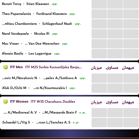
...
...
...
Benoit Torcq
-
Stian Klaassen
۱۳:۳۰
...
...
...
Theo Papamalamis
-
Ferdinand Kloesters
۱۳:۳۰
...
...
...
Matthieu Chambonniere
-
Schlagenhauf Noah
۱۳:۳۰
...
...
...
Nand Vandepoele
-
Nicolas Ifi
۱۴:۳۰
...
...
...
Mac Visser
-
Martin Van Dee Meerschen
۱۷:۳۰
...
...
...
Alessio Basile
-
Leo Lagarrigue
۱۸:۳۰
ITF Men
میزبان
مساوی
میهمان
ITF M25 Serbia Kursumlijska Banja, Doubles
...
...
...
Mikovic M./Novakovic N.
-
Chepelev A./Sotikovs A.
۱۳:۳۰
...
...
...
Klok D./Ochi M.
-
Chatziavraam N./Kountourakis I.
۱۳:۳۰
ITF Women
میزبان
مساوی
میهمان
ITF W35 Chacabuco, Doubles
...
...
...
Larraya Guidi S. A./Mediorreal A. V.
-
E'Halli Obeid M./Massardo Brain F.
۲۰:۳۰
...
...
...
Schaedel L./Vig S.
-
Perez Alarcon L./Sanchez A. S.
۲۰:۳۰