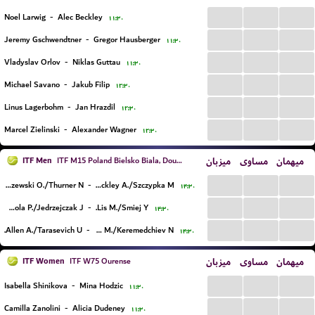
...
...
...
Noel Larwig
-
Alec Beckley
۱۱:۳۰
...
...
...
Jeremy Gschwendtner
-
Gregor Hausberger
۱۱:۳۰
...
...
...
Vladyslav Orlov
-
Niklas Guttau
۱۱:۳۰
...
...
...
Michael Savano
-
Jakub Filip
۱۲:۳۰
...
...
...
Linus Lagerbohm
-
Jan Hrazdil
۱۲:۳۰
...
...
...
Marcel Zielinski
-
Alexander Wagner
۱۲:۳۰
ITF Men
میزبان
مساوی
میهمان
ITF M15 Poland Bielsko Biala, Doubles
...
...
...
Grzegorzewski O./Thurner N.
-
Beckley A./Szczypka M.
۱۴:۳۰
...
...
...
Homola P./Jedrzejczak J.
-
Lis M./Smiej Y.
۱۴:۳۰
...
...
...
Allen A./Tarasevich U.
-
Fondriest M./Keremedchiev N.
۱۴:۳۰
ITF Women
میزبان
مساوی
میهمان
ITF W75 Ourense
...
...
...
Isabella Shinikova
-
Mina Hodzic
۱۱:۳۰
...
...
...
Camilla Zanolini
-
Alicia Dudeney
۱۱:۳۰