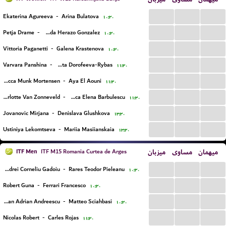
...
...
...
Ekaterina Agureeva
-
Arina Bulatova
۱۰:۳۰
...
...
...
Petja Drame
-
Maria Fernanda Herazo Gonzalez
۱۰:۳۰
...
...
...
Vittoria Paganetti
-
Galena Krastenova
۱۰:۳۰
...
...
...
Varvara Panshina
-
Felitsata Dorofeeva-Rybas
۱۱:۳۰
...
...
...
Rebecca Munk Mortensen
-
Aya El Aouni
۱۱:۳۰
...
...
...
Charlotte Van Zonneveld
-
Bianca Elena Barbulescu
۱۱:۳۰
...
...
...
Jovanovic Mirjana
-
Denislava Glushkova
۱۳:۳۰
...
...
...
Ustiniya Lekomtseva
-
Mariia Masiianskaia
۱۳:۳۰
ITF Men
میزبان
مساوی
میهمان
ITF M15 Romania Curtea de Arges
...
...
...
Andrei Corneliu Gadoiu
-
Rares Teodor Pieleanu
۱۰:۳۰
...
...
...
Robert Guna
-
Ferrari Francesco
۱۰:۳۰
...
...
...
Stefan Adrian Andreescu
-
Matteo Sciahbasi
۱۰:۳۰
...
...
...
Nicolas Robert
-
Carles Rojas
۱۱:۳۰