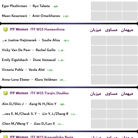
...
...
...
Egor Pleshivtsev
-
Ryo Tabata
۰۸:۳۰
...
...
...
Maan Kesarwani
-
Amir Omarkhanov
۱۱:۳۰
ITF Women
میزبان
مساوی
میهمان
ITF W15 Hameenlinna
...
...
...
Amelie Justine Hejtmanek
-
Soulie Alice
۰۹:۱۱
...
...
...
Vicky Van De Peer
-
Rachel Gailis
۱۰:۳۰
...
...
...
Emily Eigelsbach
-
Dune Vaissaud
۱۰:۳۰
...
...
...
Victoria Pohle
-
Venla Ahti
۱۱:۳۰
...
...
...
Anna-Lena Ebster
-
Klara Veldman
۱۴:۰۰
ITF Women
میزبان
مساوی
میهمان
ITF W15 Tianjin, Doubles
...
...
...
Kim D./Shin J.
-
Kang N. H./Kim Y.
۰۹:۳۰
...
...
...
Desvignes E. M./Cheuk S. Y.
-
Lin Y. J./Zhang R.
۱۱:۰۰
...
...
...
Chen M./Wang Y.
-
Gao D./Lan X.
۱۱:۰۰
ITF Women
میزبان
مساوی
میهمان
ITF W15 Kursumlijska Banja