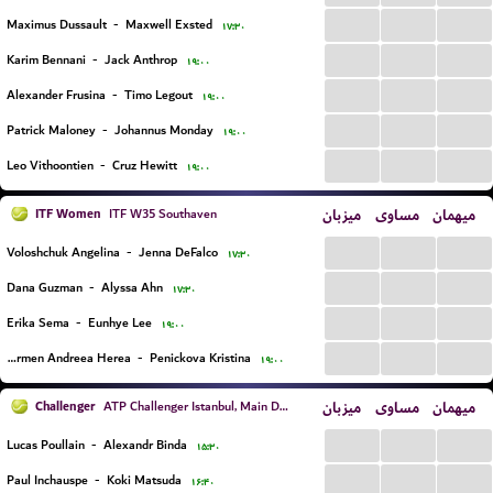
...
...
...
Maximus Dussault
-
Maxwell Exsted
۱۷:۳۰
...
...
...
Karim Bennani
-
Jack Anthrop
۱۹:۰۰
...
...
...
Alexander Frusina
-
Timo Legout
۱۹:۰۰
...
...
...
Patrick Maloney
-
Johannus Monday
۱۹:۰۰
...
...
...
Leo Vithoontien
-
Cruz Hewitt
۱۹:۰۰
ITF Women
میزبان
مساوی
میهمان
ITF W35 Southaven
...
...
...
Voloshchuk Angelina
-
Jenna DeFalco
۱۷:۳۰
...
...
...
Dana Guzman
-
Alyssa Ahn
۱۷:۳۰
...
...
...
Erika Sema
-
Eunhye Lee
۱۹:۰۰
...
...
...
Carmen Andreea Herea
-
Penickova Kristina
۱۹:۰۰
Challenger
میزبان
مساوی
میهمان
ATP Challenger Istanbul, Main Draw
...
...
...
Lucas Poullain
-
Alexandr Binda
۱۵:۳۰
...
...
...
Paul Inchauspe
-
Koki Matsuda
۱۶:۴۰