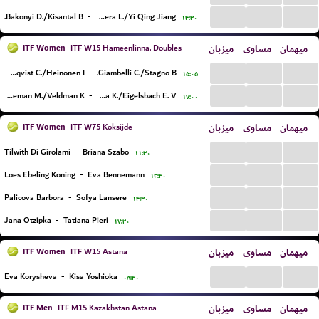
...
...
...
Bakonyi D./Kisantal B.
-
Rivera L./Yi Qing Jiang
۱۴:۳۰
ITF Women
میزبان
مساوی
میهمان
ITF W15 Hameenlinna, Doubles
...
...
...
Blomqvist C./Heinonen I.
-
Giambelli C./Stagno B.
۱۵:۰۵
...
...
...
Hageman M./Veldman K.
-
Blazkova K./Eigelsbach E. V.
۱۷:۰۰
ITF Women
میزبان
مساوی
میهمان
ITF W75 Koksijde
...
...
...
Tilwith Di Girolami
-
Briana Szabo
۱۱:۳۰
...
...
...
Loes Ebeling Koning
-
Eva Bennemann
۱۲:۳۰
...
...
...
Palicova Barbora
-
Sofya Lansere
۱۴:۳۰
...
...
...
Jana Otzipka
-
Tatiana Pieri
۱۷:۳۰
ITF Women
میزبان
مساوی
میهمان
ITF W15 Astana
...
...
...
Eva Korysheva
-
Kisa Yoshioka
۰۸:۳۰
ITF Men
میزبان
مساوی
میهمان
ITF M15 Kazakhstan Astana