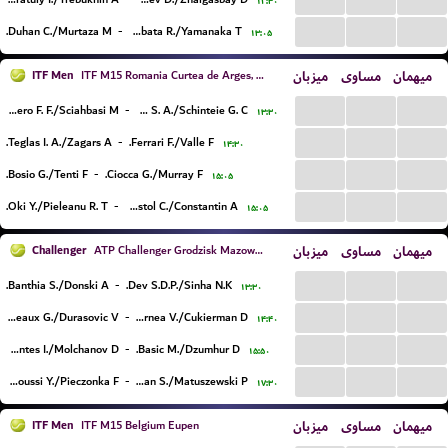
۱۲:۳۰
...
...
...
Duhan C./Murtaza M.
-
Tabata R./Yamanaka T.
۱۳:۰۵
ITF Men
میزبان
مساوی
میهمان
ITF M15 Romania Curtea de Arges, Doubles
...
...
...
Garbero F. F./Sciahbasi M.
-
Andreescu S. A./Schinteie G. C.
۱۳:۳۰
...
...
...
Teglas I. A./Zagars A.
-
Ferrari F./Valle F.
۱۴:۳۰
...
...
...
Bosio G./Tenti F.
-
Ciocca G./Murray F.
۱۵:۰۵
...
...
...
Oki Y./Pieleanu R. T.
-
Apostol C./Constantin A.
۱۵:۰۵
Challenger
میزبان
مساوی
میهمان
ATP Challenger Grodzisk Mazowiecki, Doubles
...
...
...
Banthia S./Donski A.
-
Dev S.D.P./Sinha N.K.
۱۳:۳۰
...
...
...
Blancaneaux G./Durasovic V.
-
Cornea V./Cukierman D.
۱۴:۴۰
...
...
...
Cervantes I./Molchanov D.
-
Basic M./Dzumhur D.
۱۵:۵۰
...
...
...
Lalami Laaroussi Y./Pieczonka F.
-
Kielan S./Matuszewski P.
۱۷:۳۰
ITF Men
میزبان
مساوی
میهمان
ITF M15 Belgium Eupen