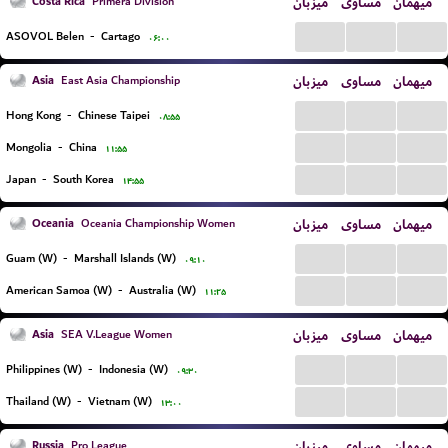
Costa Rica
میزبان
مساوی
میهمان
Primera Division
...
...
...
ASOVOL Belen
-
Cartago
۰۶:۰۰
Asia
میزبان
مساوی
میهمان
East Asia Championship
...
...
...
Hong Kong
-
Chinese Taipei
۰۸:۵۵
...
...
...
Mongolia
-
China
۱۱:۵۵
...
...
...
Japan
-
South Korea
۱۴:۵۵
Oceania
میزبان
مساوی
میهمان
Oceania Championship Women
...
...
...
Guam (W)
-
Marshall Islands (W)
۰۹:۱۰
...
...
...
American Samoa (W)
-
Australia (W)
۱۱:۲۵
Asia
میزبان
مساوی
میهمان
SEA V.League Women
...
...
...
Philippines (W)
-
Indonesia (W)
۰۹:۳۰
...
...
...
Thailand (W)
-
Vietnam (W)
۱۳:۰۰
Russia
میزبان
مساوی
میهمان
Pro League