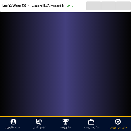
...
...
...
Luo Y./Wang T.G.
-
Aimsaard B./Aimsaard N.
۰۷:۱۰
پیش بینی ورزشی
پیش بینی زنده
نتایج زنده
کازینو آنلاین
حساب کاربری