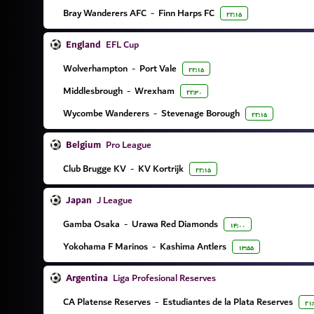
Bray Wanderers AFC
-
Finn Harps FC
۲۲:۱۵
England
EFL Cup
Wolverhampton
-
Port Vale
۲۲:۱۵
Middlesbrough
-
Wrexham
۲۲:۳۰
Wycombe Wanderers
-
Stevenage Borough
۲۲:۱۵
Belgium
Pro League
Club Brugge KV
-
KV Kortrijk
۲۲:۱۵
Japan
J League
Gamba Osaka
-
Urawa Red Diamonds
۱۴:۰۰
Yokohama F Marinos
-
Kashima Antlers
۱۳:۵۵
Argentina
Liga Profesional Reserves
CA Platense Reserves
-
Estudiantes de la Plata Reserves
۲۱