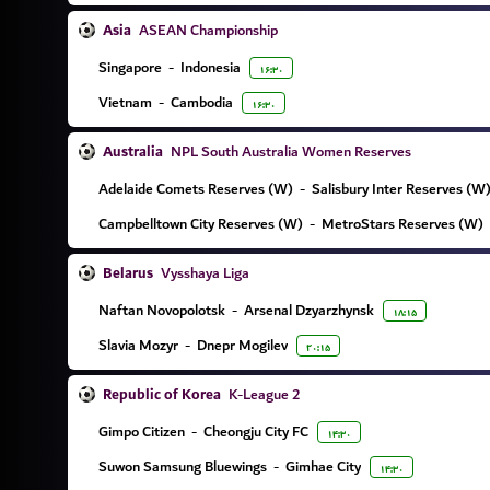
Asia
ASEAN Championship
Singapore
-
Indonesia
۱۶:۳۰
Vietnam
-
Cambodia
۱۶:۳۰
Australia
NPL South Australia Women Reserves
Adelaide Comets Reserves (W)
-
Salisbury Inter Reserves (W
Campbelltown City Reserves (W)
-
MetroStars Reserves (W)
Belarus
Vysshaya Liga
Naftan Novopolotsk
-
Arsenal Dzyarzhynsk
۱۸:۱۵
Slavia Mozyr
-
Dnepr Mogilev
۲۰:۱۵
Republic of Korea
K-League 2
Gimpo Citizen
-
Cheongju City FC
۱۴:۳۰
Suwon Samsung Bluewings
-
Gimhae City
۱۴:۳۰