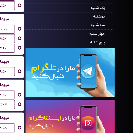
۷.۵۰
یک شنبه
دوشنبه
میهما
سه شنبه
۱۰.۰۰
چهار شنبه
۴.۵۰
پنج شنبه
۳.۱۰
میهما
۹.۵۰
میهما
۲.۹۰
۲.۰۴
میهما
۲.۰۸