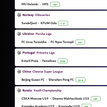
PPJ Helsinki
-
HPS
۱۹:۳۰
Norway
Eliteserien
Sandefjord
-
KFUM Oslo
۲۰:۳۰
Ukraine
Persha Liga
FC Ucsa Tarasivka
-
FC Nyva Ternopil
۱۳:۳۰
Portugal
Primeira Liga
Estoril Praia
-
Famalicao
۲۲:۴۵
China
Chinese Super League
Beijing Guoan FC
-
Shenzhen Peng FC
۱۵:۰۵
Russia
Youth Championship
CSKA Moscow U19
-
Dinamo Makhachkala U19
۱۷:۳۰
Konoplev Academy U19
-
Krasnodar U19
۱۴:۳۰