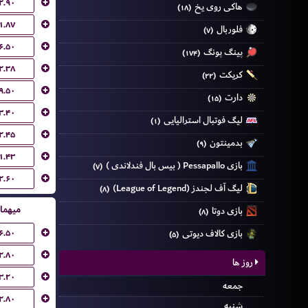
۲.۹۰
هاکی روی یخ
(۱۸)
۱.۸۷
فلوربال
(۷)
۶.۵۰
پینگ پونگ
(۱۷۴)
۲.۳۸
کریکت
(۲۲)
۹.۵۰
دارت
(۱۵)
۳.۴۰
لیگ فوتبال استرالیایی
(۱)
۲.۴۵
بدمینتون
(۹)
۱.۴۳
بازی Pessapallo ( بیس بال فندلاندی )
(۷)
۲.۶۰
لیگ آف لجندز (League of Legend)
(۸)
میهما
بازی دوتا
(۸)
۶.۵۰
بازی کالاف دیوتی
(۵)
۲.۸۰
روز ها
۳.۲۰
جمعه
۲.۸۰
شنبه