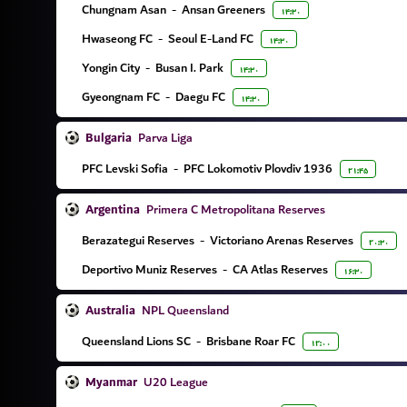
Chungnam Asan
-
Ansan Greeners
۱۴:۳۰
Hwaseong FC
-
Seoul E-Land FC
۱۴:۳۰
Yongin City
-
Busan I. Park
۱۴:۳۰
Gyeongnam FC
-
Daegu FC
۱۴:۳۰
Bulgaria
Parva Liga
PFC Levski Sofia
-
PFC Lokomotiv Plovdiv 1936
۲۱:۴۵
Argentina
Primera C Metropolitana Reserves
Berazategui Reserves
-
Victoriano Arenas Reserves
۲۰:۳۰
Deportivo Muniz Reserves
-
CA Atlas Reserves
۱۶:۳۰
Australia
NPL Queensland
Queensland Lions SC
-
Brisbane Roar FC
۱۲:۰۰
Myanmar
U20 League