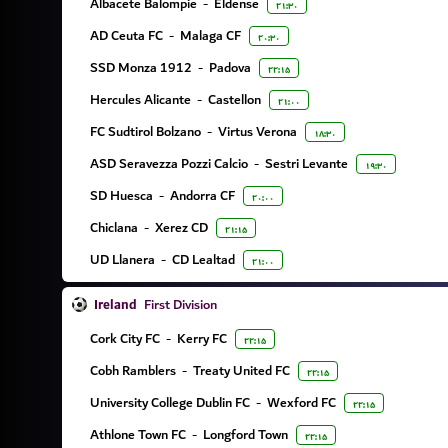
Albacete Balompie
-
Eldense
۲۱:۳۰
AD Ceuta FC
-
Malaga CF
۲۰:۳۰
SSD Monza 1912
-
Padova
۲۲:۱۵
Hercules Alicante
-
Castellon
۲۱:۰۰
FC Sudtirol Bolzano
-
Virtus Verona
۱۸:۳۰
ASD Seravezza Pozzi Calcio
-
Sestri Levante
۱۹:۳۰
SD Huesca
-
Andorra CF
۲۰:۰۰
Chiclana
-
Xerez CD
۲۱:۱۵
UD Llanera
-
CD Lealtad
۲۱:۰۰
Ireland
First Division
Cork City FC
-
Kerry FC
۲۲:۱۵
Cobh Ramblers
-
Treaty United FC
۲۲:۱۵
University College Dublin FC
-
Wexford FC
۲۲:۱۵
Athlone Town FC
-
Longford Town
۲۲:۱۵