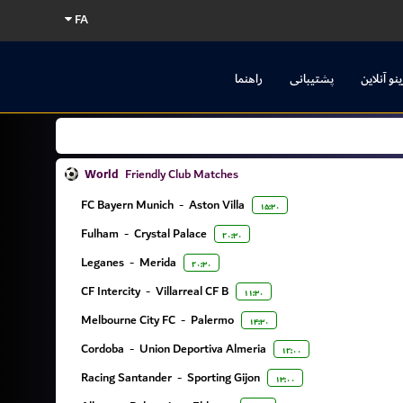
FA
ینو آنلاین
پشتیبانی
راهنما
World
Friendly Club Matches
FC Bayern Munich
-
Aston Villa
۱۵:۳۰
Fulham
-
Crystal Palace
۲۰:۳۰
Leganes
-
Merida
۲۰:۳۰
CF Intercity
-
Villarreal CF B
۱۱:۳۰
Melbourne City FC
-
Palermo
۱۴:۳۰
Cordoba
-
Union Deportiva Almeria
۱۲:۰۰
Racing Santander
-
Sporting Gijon
۱۳:۰۰