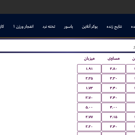
ده
نتایج زنده
پوکر آنلاین
پاسور
تخته نرد
انفجار ورژن ۱
کاز
ن
مساوی
میزبان
۱.۹۱
۳.۸۰
۲.۳۵
۳.۳۰
۱.۷۳
۳.۴۰
۳.۷۰
۳.۴۰
۵.۰۰
۴.۰۰
۲.۷۷
۳.۱۵
۲.۲۰
۳.۴۰