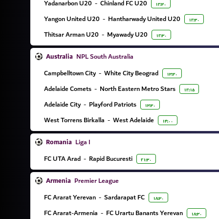
Yadanarbon U20
-
Chinland FC U20
۱۲:۳۰
Yangon United U20
-
Hantharwady United U20
۱۲:۳۰
Thitsar Arman U20
-
Myawady U20
۱۲:۳۰
Australia
NPL South Australia
Campbelltown City
-
White City Beograd
۱۳:۳۰
Adelaide Comets
-
North Eastern Metro Stars
۱۲:۱۵
Adelaide City
-
Playford Patriots
۱۳:۳۰
West Torrens Birkalla
-
West Adelaide
۱۴:۰۰
Romania
Liga I
FC UTA Arad
-
Rapid Bucuresti
۲۱:۳۰
Armenia
Premier League
FC Ararat Yerevan
-
Sardarapat FC
۱۸:۳۰
FC Ararat-Armenia
-
FC Urartu Banants Yerevan
۱۸:۳۰