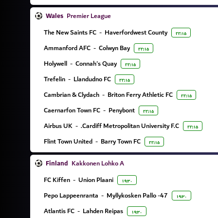
Wales
Premier League
The New Saints FC
-
Haverfordwest County
۲۲:۱۵
Ammanford AFC
-
Colwyn Bay
۲۲:۱۵
Holywell
-
Connah's Quay
۲۲:۱۵
Trefelin
-
Llandudno FC
۲۲:۱۵
Cambrian & Clydach
-
Briton Ferry Athletic FC
۲۲:۱۵
Caernarfon Town FC
-
Penybont
۲۲:۱۵
Airbus UK
-
Cardiff Metropolitan University F.C.
۲۲:۱۵
Flint Town United
-
Barry Town FC
۲۲:۱۵
Finland
Kakkonen Lohko A
FC Kiffen
-
Union Plaani
۱۹:۳۰
Pepo Lappeenranta
-
Myllykosken Pallo -47
۱۹:۳۰
Atlantis FC
-
Lahden Reipas
۱۹:۳۰