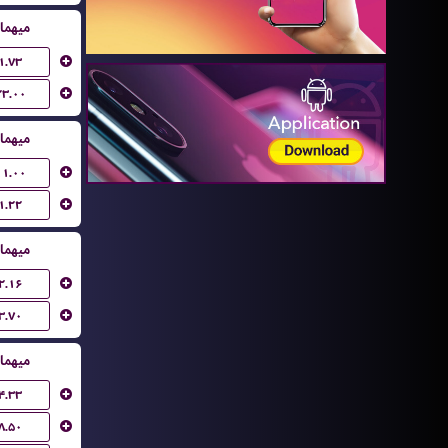
میهما
۱.۷۳
۲۳.۰۰
میهما
۱۱.۰۰
۱.۲۲
میهما
۲.۱۶
۳.۷۰
میهما
۴.۳۳
۸.۵۰