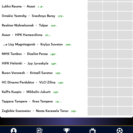
...
...
...
Lukko Rauma
-
Assat
۱۰:۳۰
...
...
...
Omskie Yastreby
-
Snezhnye Barsy
۱۲:۳۰
...
...
...
Reaktor Nizhnekamsk
-
Tolpar
۱۲:۳۰
...
...
...
Assat
-
HPK Hameenlinna
۱۳:۰۰
...
...
...
Stalnye Lisy Magnitogorsk
-
Krylya Sovetov
۱۳:۳۰
...
...
...
MHK Tambov
-
Dizelist Penza
۱۵:۳۰
...
...
...
HIFK Helsinki
-
Jyp Jyvaskyla
۱۵:۳۰
...
...
...
Buran Voronezh
-
Kristall Saratov
۱۷:۳۰
...
...
...
HC Dinamo Pardubice
-
VLCI Zilina
۱۸:۳۰
...
...
...
KalPa Kuopio
-
Mikkelin Jukurit
۱۸:۳۰
...
...
...
Tappara Tampere
-
Ilves Tampere
۱۹:۰۰
...
...
...
Zaglebie Sosnowiec
-
Nesta Karawela Torun
۱۹:۳۰