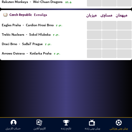
...
...
...
Rakuten Monkeys
-
Wei-Chuan Dragons
۱۴:۰۵
Czech Republic
میزبان
مساوی
میهمان
Extraliga
...
...
...
Eagles Praha
-
Cardion Hrosi Brno
۲۰:۳۰
...
...
...
Trebic Nuclears
-
Sokol Hluboka
۲۰:۳۰
...
...
...
Draci Brno
-
SaBaT Prague
۲۰:۳۰
...
...
...
Arrows Ostrava
-
Kotlarka Praha
۲۰:۳۰
پیش بینی ورزشی
پیش بینی زنده
نتایج زنده
کازینو آنلاین
حساب کاربری