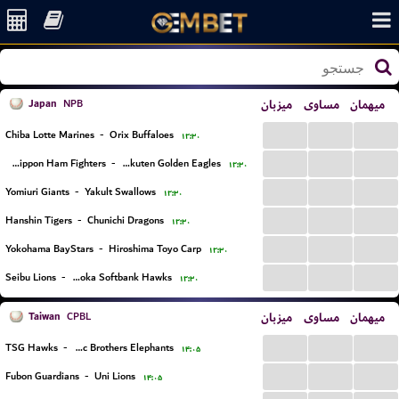
Japan
میزبان
مساوی
میهمان
NPB
...
...
...
Chiba Lotte Marines
-
Orix Buffaloes
۱۲:۳۰
...
...
...
Hokkaido Nippon Ham Fighters
-
Tohoku Rakuten Golden Eagles
۱۲:۳۰
...
...
...
Yomiuri Giants
-
Yakult Swallows
۱۲:۳۰
...
...
...
Hanshin Tigers
-
Chunichi Dragons
۱۲:۳۰
...
...
...
Yokohama BayStars
-
Hiroshima Toyo Carp
۱۲:۳۰
...
...
...
Seibu Lions
-
Fukuoka Softbank Hawks
۱۲:۳۰
Taiwan
میزبان
مساوی
میهمان
CPBL
...
...
...
TSG Hawks
-
Citic Brothers Elephants
۱۴:۰۵
...
...
...
Fubon Guardians
-
Uni Lions
۱۴:۰۵