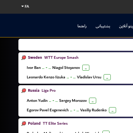
FA
ینو آنلاین
پشتیبانی
راهنما
Sweden
WTT Europe Smash
Ivor Ban
..
-
..
Niagol Stoyanov
...
Leonardo Kenzo Iizuka
..
-
..
Vladislav Ursu
...
Russia
Liga Pro
Anton Yudin
..
-
..
Sergey Morozov
...
Egorov Pavel Evgenevich
..
-
..
Vasiliy Rudenko
...
Poland
TT Elite Series