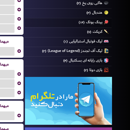
...
هاکی روی یخ
(۳)
...
هندبال
(۳)
...
پینگ پونگ
(۱۴)
...
کریکت
(۷)
لیگ فوتبال استرالیایی
میهما
(۱)
لیگ آف لجندز (League of Legend)
...
(۳)
بازی رایانه ای بسکتبال
(۴)
میهما
بازی دوتا
(۳)
...
...
...
میهما
...
میهما