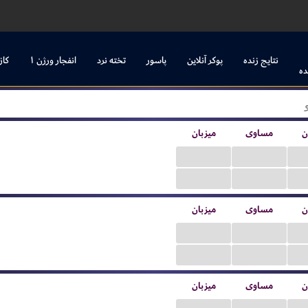
نتایج زنده
پوکر آنلاین
پاسور
تخته نرد
انفجار ورژن ۱
کاز
ده
ن
مساوی
میزبان
...
...
...
...
ن
مساوی
میزبان
...
...
...
...
ن
مساوی
میزبان