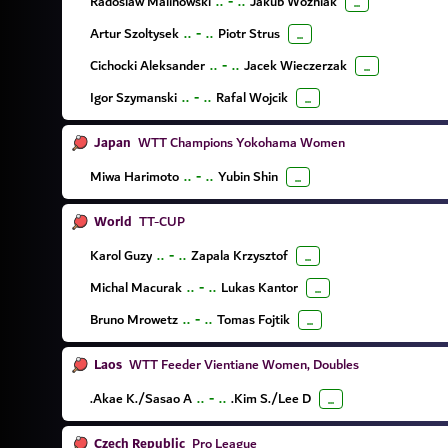
Radoslaw Malinowski
..
-
..
Jakub Wozniak
...
Artur Szoltysek
..
-
..
Piotr Strus
...
Cichocki Aleksander
..
-
..
Jacek Wieczerzak
...
Igor Szymanski
..
-
..
Rafal Wojcik
...
Japan
WTT Champions Yokohama Women
Miwa Harimoto
..
-
..
Yubin Shin
...
World
TT-CUP
Karol Guzy
..
-
..
Zapala Krzysztof
...
Michal Macurak
..
-
..
Lukas Kantor
...
Bruno Mrowetz
..
-
..
Tomas Fojtik
...
Laos
WTT Feeder Vientiane Women, Doubles
Akae K./Sasao A.
..
-
..
Kim S./Lee D.
...
Czech Republic
Pro League